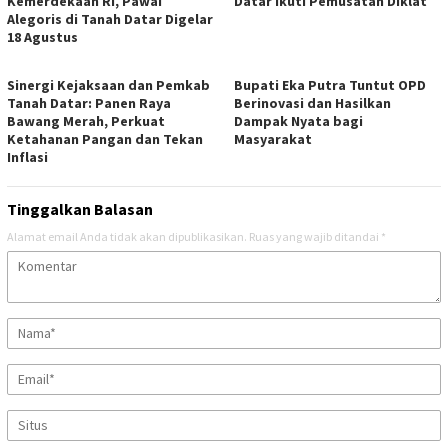
Kemerdekaan RI, Pawai
Datar Ikuti Pemusatan Diklat
Alegoris di Tanah Datar Digelar
18 Agustus
Sinergi Kejaksaan dan Pemkab
Bupati Eka Putra Tuntut OPD
Tanah Datar: Panen Raya
Berinovasi dan Hasilkan
Bawang Merah, Perkuat
Dampak Nyata bagi
Ketahanan Pangan dan Tekan
Masyarakat
Inflasi
Tinggalkan Balasan
Alamat email Anda tidak akan dipublikasikan.
Ruas yang wajib ditandai
*