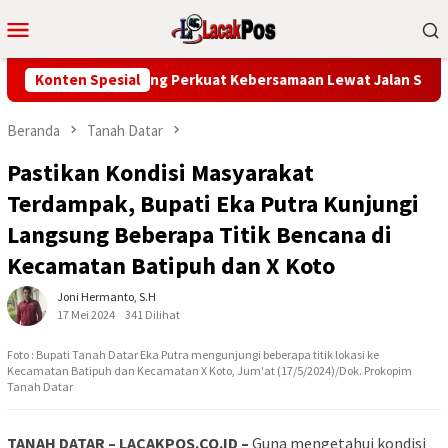
Loncat
Menu
ke
Mobile
konten
 Warga Mandolang Perkuat Kebersamaan Lewat Jalan Sehat HUT R
Konten Spesial
Beranda
Tanah Datar
Pastikan Kondisi Masyarakat
Terdampak, Bupati Eka Putra Kunjungi
Langsung Beberapa Titik Bencana di
Kecamatan Batipuh dan X Koto
Joni Hermanto, S.H
17 Mei 2024
341 Dilihat
Foto : Bupati Tanah Datar Eka Putra mengunjungi beberapa titik lokasi ke
Kecamatan Batipuh dan Kecamatan X Koto, Jum'at (17/5/2024)/Dok. Prokopim
Tanah Datar
TANAH DATAR – LACAKPOS.CO.ID –
Guna mengetahui kondisi