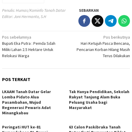
Penulis: Humas/Kominfo Tanah Datar
SEBARKAN
Editor: Joni Hermanto, S.H
Navigasi
Pos sebelumnya
Pos berikutnya
Bupati Eka Putra : Pemda Sdah
Hari Ketujuh Pasca Bencana,
pos
Miliki Lahan 2.5 Hektare Untuk
Pencarian Korban Hilang Masih
Relokasi Warga
Terus Dilakukan
POS TERKAIT
LKAAM Tanah Datar Gelar
Tak Hanya Pendidikan, Sekolah
Lomba Pidato Alua
Rakyat Tanjung Alam Buka
Pasambahan, Wujud
Peluang Usaha bagi
Regenerasi Pewaris Adat
Masyarakat
Minangkabau
Peringati HUT ke-81
63 Calon Paskibraka Tanah