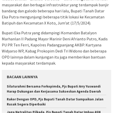
masyarakat dan berbagai infrastruktur yang terdampak banjir
bandang dan galodo beberapa hari lalu, Bupati Tanah Datar
Eka Putra mengunjungi beberapa titik lokasi ke Kecamatan
Batipuh dan Kecamatan X Koto, Jum’at (17/5/2024).
Bupati Eka Putra yang didampingi Komandan Batalyon
Marhanlan II Padang Mayor Marinir Deni Afrianto Putro, Kadis
PU PR Ten Ferri, Kapolres Padangpanjang AKBP. Kartyana
Widyarso WP, Kabag Prokopim Dedi Tri Widono dan beberapa
OPD lainnya dalam kunjungan itu juga memberikan bantuan
kepada masyarakat terdampak.
BACAAN LAINNYA
Silaturahmi Bersama Forkopimda, Pjs Bupati Arry Yuswandi
Harap Dukungan dan Kerjasama Sukseskan Agenda Daerah
Rakor Dengan OPD, Pjs Bupati Tanah Datar Sampaikan Jalan
Rusak Segera Diperbaiki
Jaga Netralitas Pilkada, Pjs Bupati Tanah Datar Imbau ASN