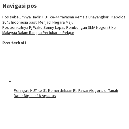
Navigasi pos
Pos sebelumnya
Hadiri HUT ke-44 Yayasan Kemala Bhayangkari, Kapolda:
2045 Indonesia pasti Menjadi Negara Maju
Pos berikutnya
Pj Wako Sonny Lepas Rombongan SMA Negeri 3 ke
Malaysia Dalam Rangka Pertukaran Pelajar
Pos terkait
Peringati HUT ke-81 Kemerdekaan RI, Pawai Alegoris di Tanah
Datar Digelar 18 Agustus