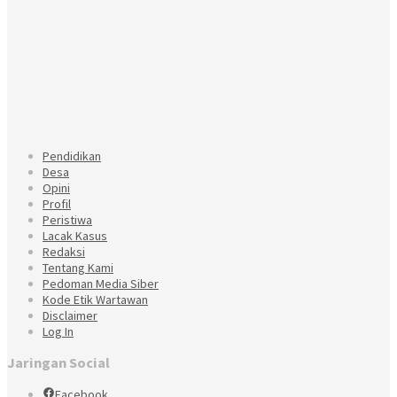
Pendidikan
Desa
Opini
Profil
Peristiwa
Lacak Kasus
Redaksi
Tentang Kami
Pedoman Media Siber
Kode Etik Wartawan
Disclaimer
Log In
Jaringan Social
Facebook