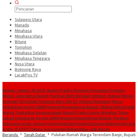
Sulawesi Utara
Manado
Minahasa
Minahasa Utara
Bitung
Tomohon
Minahasa Selatan
Minahasa Tenggara
Nusa Utara
Bolmong Raya
LacakPos TV
Konten Spesial
Menuju Jamnas XII 2026, Bupati Franky Wongkar Pesankan Pramuka
Minsel Jaga Nama Daerah
Pastikan BIAS Berjalan Optimal, Wabup Minsel
Kunjungi SD Katolik Tompaso Baru dan St. Yohanis Ranoiapo
Pasca
Kebakaran Gereja GMIM Imanuel Kawangkoan Bawah, Wabup Minsel Ajak
Warga Tingkatkan Kewaspadaan
Bupati Franky Donny Wongkar Tinjau
Lokasi Kebakaran Gereja GMIM Imanuel Kawangkoan Bawah, Pastikan
Dukungan untuk Jemaat
‎Keterlambatan Pendistribusian Makanan Bergizi
Gratis di SPPG Tahuna Tuai Sorotan Bahan Baku Jadi Alasan
Beranda
Tanah Datar
Puluhan Rumah Warga Terendam Banjir, Bupati