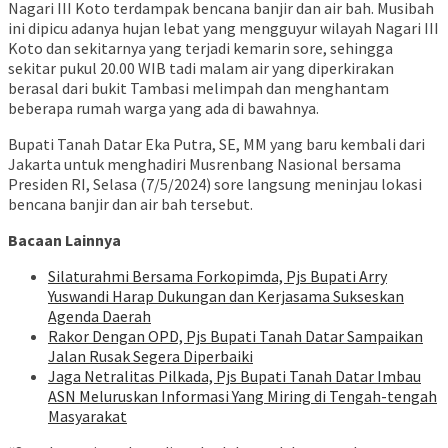
Nagari III Koto terdampak bencana banjir dan air bah. Musibah
ini dipicu adanya hujan lebat yang mengguyur wilayah Nagari III
Koto dan sekitarnya yang terjadi kemarin sore, sehingga
sekitar pukul 20.00 WIB tadi malam air yang diperkirakan
berasal dari bukit Tambasi melimpah dan menghantam
beberapa rumah warga yang ada di bawahnya.
Bupati Tanah Datar Eka Putra, SE, MM yang baru kembali dari
Jakarta untuk menghadiri Musrenbang Nasional bersama
Presiden RI, Selasa (7/5/2024) sore langsung meninjau lokasi
bencana banjir dan air bah tersebut.
Bacaan Lainnya
Silaturahmi Bersama Forkopimda, Pjs Bupati Arry
Yuswandi Harap Dukungan dan Kerjasama Sukseskan
Agenda Daerah
Rakor Dengan OPD, Pjs Bupati Tanah Datar Sampaikan
Jalan Rusak Segera Diperbaiki
Jaga Netralitas Pilkada, Pjs Bupati Tanah Datar Imbau
ASN Meluruskan Informasi Yang Miring di Tengah-tengah
Masyarakat