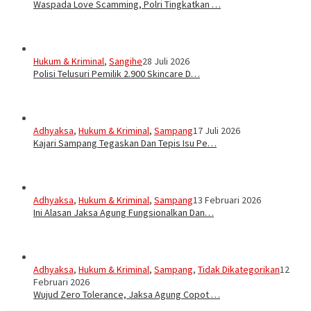
Waspada Love Scamming, Polri Tingkatkan …
Hukum & Kriminal
,
Sangihe
28 Juli 2026
Polisi Telusuri Pemilik 2.900 Skincare D…
Adhyaksa
,
Hukum & Kriminal
,
Sampang
17 Juli 2026
Kajari Sampang Tegaskan Dan Tepis Isu Pe…
Adhyaksa
,
Hukum & Kriminal
,
Sampang
13 Februari 2026
Ini Alasan Jaksa Agung Fungsionalkan Dan…
Adhyaksa
,
Hukum & Kriminal
,
Sampang
,
Tidak Dikategorikan
12
Februari 2026
Wujud Zero Tolerance, Jaksa Agung Copot …