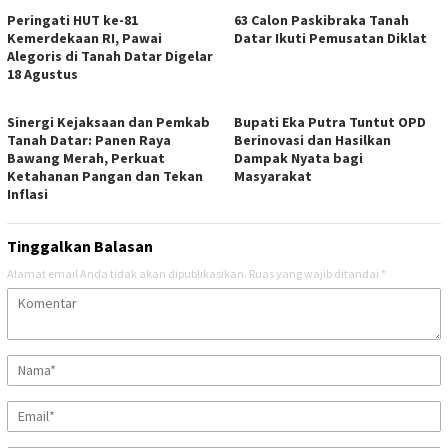
Peringati HUT ke-81
63 Calon Paskibraka Tanah
Kemerdekaan RI, Pawai
Datar Ikuti Pemusatan Diklat
Alegoris di Tanah Datar Digelar
18 Agustus
Sinergi Kejaksaan dan Pemkab
Bupati Eka Putra Tuntut OPD
Tanah Datar: Panen Raya
Berinovasi dan Hasilkan
Bawang Merah, Perkuat
Dampak Nyata bagi
Ketahanan Pangan dan Tekan
Masyarakat
Inflasi
Tinggalkan Balasan
Alamat email Anda tidak akan dipublikasikan.
Ruas yang wajib ditandai
*