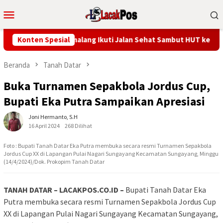
Loncat
Menu
ke
Mobile
konten
Tiga Stenly Gumalang Ikuti Jalan Sehat Sambut HUT ke-81 Kemer
Konten Spesial
Beranda
Tanah Datar
Buka Turnamen Sepakbola Jordus Cup,
Bupati Eka Putra Sampaikan Apresiasi
Joni Hermanto, S.H
16 April 2024
268 Dilihat
Foto : Bupati Tanah Datar Eka Putra membuka secara resmi Turnamen Sepakbola
Jordus Cup XX di Lapangan Pulai Nagari Sungayang Kecamatan Sungayang, Minggu
(14/4/2024)/Dok. Prokopim Tanah Datar
TANAH DATAR – LACAKPOS.CO.ID –
Bupati Tanah Datar Eka
Putra membuka secara resmi Turnamen Sepakbola Jordus Cup
XX di Lapangan Pulai Nagari Sungayang Kecamatan Sungayang,