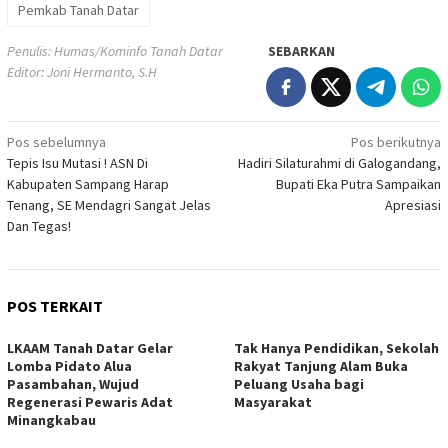
Pemkab Tanah Datar
Penulis: Humas/Kominfo Tanah Datar
SEBARKAN
Editor: Joni Hermanto, S.H
Navigasi
Pos sebelumnya
Pos berikutnya
Tepis Isu Mutasi ! ASN Di
Hadiri Silaturahmi di Galogandang,
pos
Kabupaten Sampang Harap
Bupati Eka Putra Sampaikan
Tenang, SE Mendagri Sangat Jelas
Apresiasi
Dan Tegas!
POS TERKAIT
LKAAM Tanah Datar Gelar
Tak Hanya Pendidikan, Sekolah
Lomba Pidato Alua
Rakyat Tanjung Alam Buka
Pasambahan, Wujud
Peluang Usaha bagi
Regenerasi Pewaris Adat
Masyarakat
Minangkabau