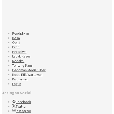
Pendidikan
Desa
Opini
Profil
Peristiwa
Lacak Kasus
Redaksi
Tentang Kami
Pedoman Media Siber
Kode Etik Wartawan
Disclaimer
Log In
Jaringan Social
Facebook
Twitter
Instagram