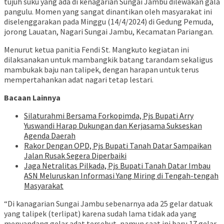
tujuh suku yang ada di kenagarian Sungai Jambu dilewakan gala
pangulu. Momen yang sangat dinantikan oleh masyarakat ini
diselenggarakan pada Minggu (14/4/2024) di Gedung Pemuda,
jorong Lauatan, Nagari Sungai Jambu, Kecamatan Pariangan.
Menurut ketua panitia Fendi St. Mangkuto kegiatan ini
dilaksanakan untuk mambangkik batang tarandam sekaligus
mambukak baju nan talipek, dengan harapan untuk terus
mempertahankan adat nagari tetap lestari.
Bacaan Lainnya
Silaturahmi Bersama Forkopimda, Pjs Bupati Arry
Yuswandi Harap Dukungan dan Kerjasama Sukseskan
Agenda Daerah
Rakor Dengan OPD, Pjs Bupati Tanah Datar Sampaikan
Jalan Rusak Segera Diperbaiki
Jaga Netralitas Pilkada, Pjs Bupati Tanah Datar Imbau
ASN Meluruskan Informasi Yang Miring di Tengah-tengah
Masyarakat
“Di kanagarian Sungai Jambu sebenarnya ada 25 gelar datuak
yang talipek (terlipat) karena sudah lama tidak ada yang
menyandang gelar adat tersebut, namun saat ini baru 17 gelar