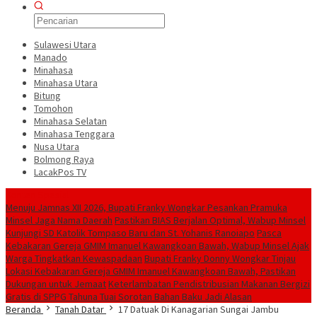
Sulawesi Utara
Manado
Minahasa
Minahasa Utara
Bitung
Tomohon
Minahasa Selatan
Minahasa Tenggara
Nusa Utara
Bolmong Raya
LacakPos TV
Konten Spesial
Menuju Jamnas XII 2026, Bupati Franky Wongkar Pesankan Pramuka
Minsel Jaga Nama Daerah
Pastikan BIAS Berjalan Optimal, Wabup Minsel
Kunjungi SD Katolik Tompaso Baru dan St. Yohanis Ranoiapo
Pasca
Kebakaran Gereja GMIM Imanuel Kawangkoan Bawah, Wabup Minsel Ajak
Warga Tingkatkan Kewaspadaan
Bupati Franky Donny Wongkar Tinjau
Lokasi Kebakaran Gereja GMIM Imanuel Kawangkoan Bawah, Pastikan
Dukungan untuk Jemaat
‎Keterlambatan Pendistribusian Makanan Bergizi
Gratis di SPPG Tahuna Tuai Sorotan Bahan Baku Jadi Alasan
Beranda
Tanah Datar
17 Datuak Di Kanagarian Sungai Jambu