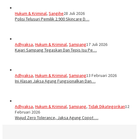
Hukum & Kriminal
,
Sangihe
28 Juli 2026
Polisi Telusuri Pemilik 2.900 Skincare D…
Adhyaksa
,
Hukum & Kriminal
,
Sampang
17 Juli 2026
Kajari Sampang Tegaskan Dan Tepis Isu Pe…
Adhyaksa
,
Hukum & Kriminal
,
Sampang
13 Februari 2026
Ini Alasan Jaksa Agung Fungsionalkan Dan…
Adhyaksa
,
Hukum & Kriminal
,
Sampang
,
Tidak Dikategorikan
12
Februari 2026
Wujud Zero Tolerance, Jaksa Agung Copot …