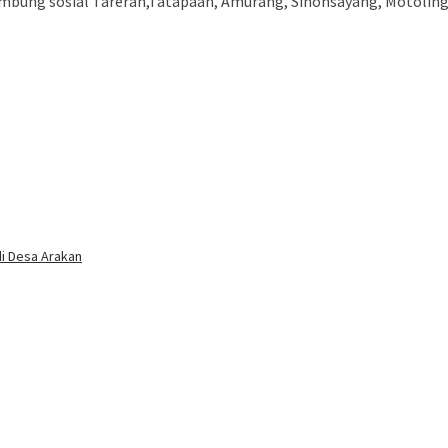
lumbung sosial Tareran,Tatapaan, Amurang, Sinonsayang, Motolin
i Desa Arakan