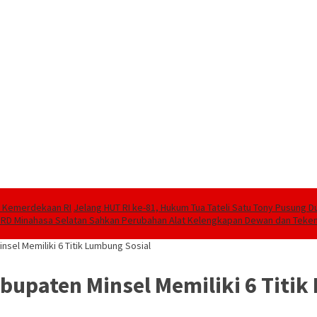
81 Kemerdekaan RI
Jelang HUT RI ke-81, Hukum Tua Tateli Satu Tony Pusung
RD Minahasa Selatan Sahkan Perubahan Alat Kelengkapan Dewan dan Teke
nsel Memiliki 6 Titik Lumbung Sosial
abupaten Minsel Memiliki 6 Titi