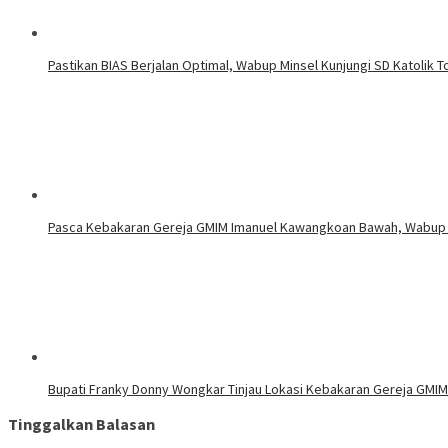
Pastikan BIAS Berjalan Optimal, Wabup Minsel Kunjungi SD Katolik 
Pasca Kebakaran Gereja GMIM Imanuel Kawangkoan Bawah, Wabup 
Bupati Franky Donny Wongkar Tinjau Lokasi Kebakaran Gereja GMI
Tinggalkan Balasan