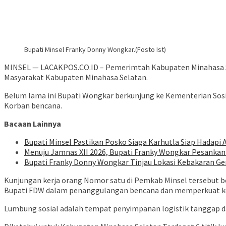
Bupati Minsel Franky Donny Wongkar.(Fosto Ist)
MINSEL — LACAKPOS.CO.ID – Pemerimtah Kabupaten Minahasa S
Masyarakat Kabupaten Minahasa Selatan.
Belum lama ini Bupati Wongkar berkunjung ke Kementerian Sos
Korban bencana.
Bacaan Lainnya
Bupati Minsel Pastikan Posko Siaga Karhutla Siap Hadap
Menuju Jamnas XII 2026, Bupati Franky Wongkar Pesanka
Bupati Franky Donny Wongkar Tinjau Lokasi Kebakaran G
Kunjungan kerja orang Nomor satu di Pemkab Minsel tersebut be
Bupati FDW dalam penanggulangan bencana dan memperkuat k
Lumbung sosial adalah tempat penyimpanan logistik tanggap da