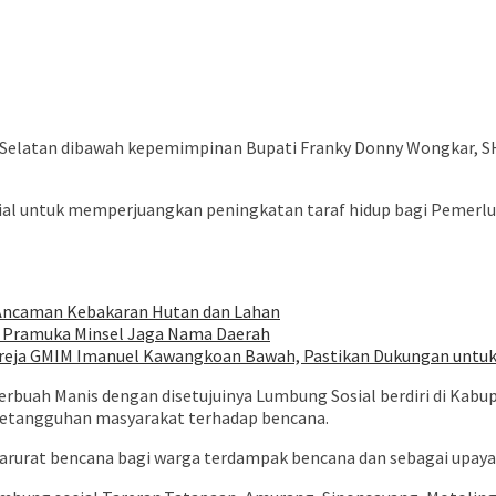
elatan dibawah kepemimpinan Bupati Franky Donny Wongkar, SH
ial untuk memperjuangkan peningkatan taraf hidup bagi Pemerlu
i Ancaman Kebakaran Hutan dan Lahan
n Pramuka Minsel Jaga Nama Daerah
ereja GMIM Imanuel Kawangkoan Bawah, Pastikan Dukungan untu
rbuah Manis dengan disetujuinya Lumbung Sosial berdiri di Kabup
etangguhan masyarakat terhadap bencana.
rurat bencana bagi warga terdampak bencana dan sebagai upaya 