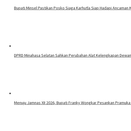
Bupati Minsel Pastikan Posko Siaga Karhutla Siap Hadapi Ancaman
DPRD Minahasa Selatan Sahkan Perubahan Alat Kelengkapan Dewa
Menuju Jamnas XII 2026, Bupati Franky Wongkar Pesankan Pramuka