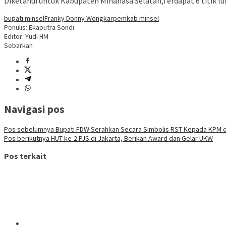
Diketahui untuk Kabupaten Minahasa Selatan,Terdapat 6 titik 
bupati minsel
Franky Donny Wongkar
pemkab minsel
Penulis: Ekaputra Sondi
Editor: Yudi HM
Sebarkan
Navigasi pos
Pos sebelumnya
Bupati FDW Serahkan Secara Simbolis RST Kepada KPM d
Pos berikutnya
HUT ke-2 PJS di Jakarta, Berikan Award dan Gelar UKW
Pos terkait