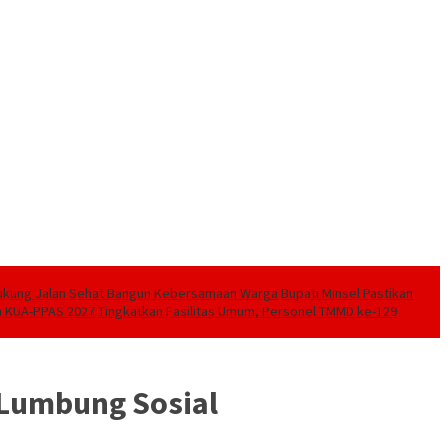
 Dukung Jalan Sehat Bangun Kebersamaan Warga
Bupati Minsel Pastikan
n KUA-PPAS 2027
Tingkatkan Fasilitas Umum, Personel TMMD ke-129
k Lumbung Sosial