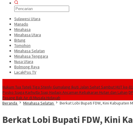
Sulawesi Utara
Manado
Minahasa
Minahasa Utara
Bitung
Tomohon
Minahasa Selatan
Minahasa Tenggara
Nusa Utara
Bolmong Raya
LacakPos TV
Konten Spesial
Hukum Tua Tateli Tiga Stenly Gumalang Ikuti Jalan Sehat Sambut HUT ke-
Posko Siaga Karhutla Siap Hadapi Ancaman Kebakaran Hutan dan Lahan
DP
Pasang Bak Air di Musala Hidayah
Beranda
Minahasa Selatan
Berkat Lobi Bupati FDW, Kini Kabupaten Mi
Berkat Lobi Bupati FDW, Kini K