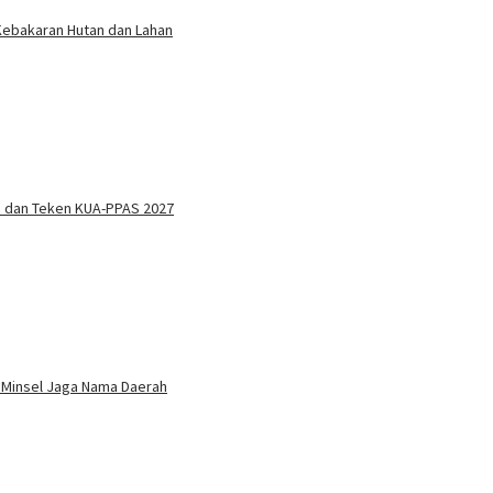
 Kebakaran Hutan dan Lahan
n dan Teken KUA-PPAS 2027
 Minsel Jaga Nama Daerah