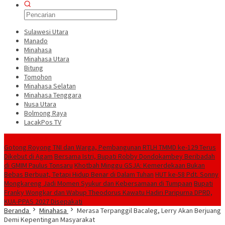
Sulawesi Utara
Manado
Minahasa
Minahasa Utara
Bitung
Tomohon
Minahasa Selatan
Minahasa Tenggara
Nusa Utara
Bolmong Raya
LacakPos TV
Konten Spesial
Gotong Royong TNI dan Warga, Pembangunan RTLH TMMD ke-129 Terus
Dikebut di Agam
Bersama Istri, Bupati Robby Dondokambey Beribadah
di GMIM Paulus Tonsaru
Khotbah Minggu GSJA: Kemerdekaan Bukan
Bebas Berbuat, Tetapi Hidup Benar di Dalam Tuhan
HUT ke-58 Pdt. Sonny
Mongkareng Jadi Momen Syukur dan Kebersamaan di Tumpaan
Bupati
Franky Wongkar dan Wabup Theodorus Kawatu Hadiri Paripurna DPRD,
KUA-PPAS 2027 Disepakati
Beranda
Minahasa
Merasa Terpanggil Bacaleg, Lerry Akan Berjuang
Demi Kepentingan Masyarakat