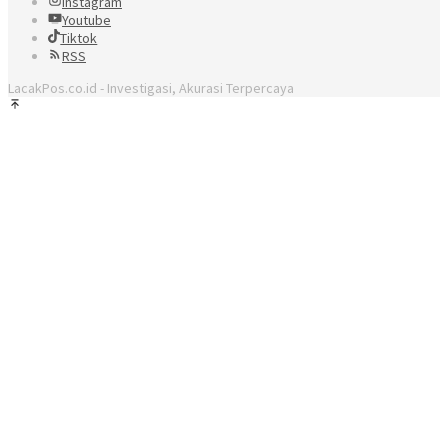
Instagram
Youtube
Tiktok
RSS
LacakPos.co.id - Investigasi, Akurasi Terpercaya