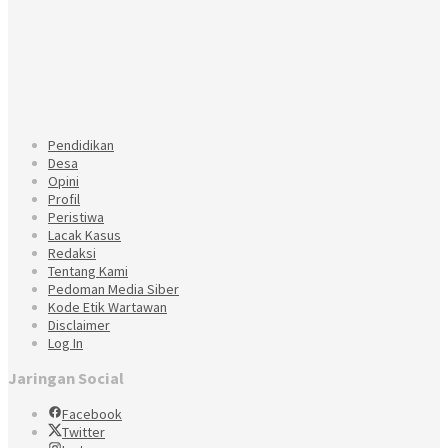
Pendidikan
Desa
Opini
Profil
Peristiwa
Lacak Kasus
Redaksi
Tentang Kami
Pedoman Media Siber
Kode Etik Wartawan
Disclaimer
Log In
Jaringan Social
Facebook
Twitter