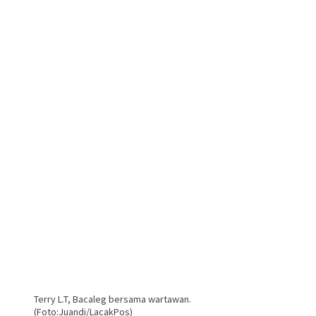
Terry L.T, Bacaleg bersama wartawan.
(Foto:Juandi/LacakPos)