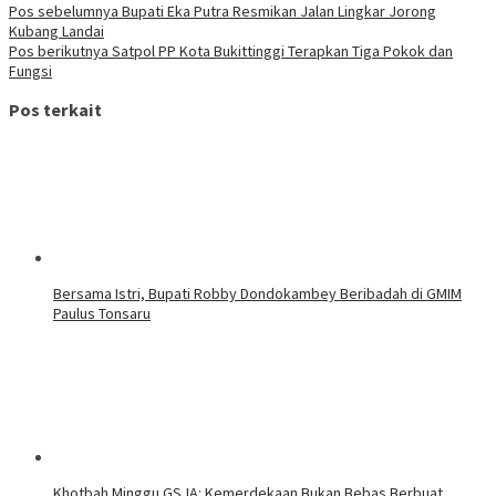
Pos sebelumnya
Bupati Eka Putra Resmikan Jalan Lingkar Jorong
Kubang Landai
Pos berikutnya
Satpol PP Kota Bukittinggi Terapkan Tiga Pokok dan
Fungsi
Pos terkait
Bersama Istri, Bupati Robby Dondokambey Beribadah di GMIM
Paulus Tonsaru
Khotbah Minggu GSJA: Kemerdekaan Bukan Bebas Berbuat,