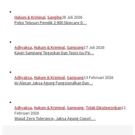
Hukum & Kriminal
,
Sangihe
28 Juli 2026
Polisi Telusuri Pemilik 2.900 Skincare D…
Adhyaksa
,
Hukum & Kriminal
,
Sampang
17 Juli 2026
Kajari Sampang Tegaskan Dan Tepis Isu Pe…
Adhyaksa
,
Hukum & Kriminal
,
Sampang
13 Februari 2026
Ini Alasan Jaksa Agung Fungsionalkan Dan…
Adhyaksa
,
Hukum & Kriminal
,
Sampang
,
Tidak Dikategorikan
12
Februari 2026
Wujud Zero Tolerance, Jaksa Agung Copot …