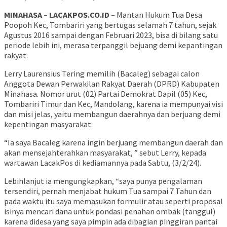
MINAHASA – LACAKPOS.CO.ID –
Mantan Hukum Tua Desa
Poopoh Kec, Tombariri yang bertugas selamah 7 tahun, sejak
Agustus 2016 sampai dengan Februari 2023, bisa di bilang satu
periode lebih ini, merasa terpanggil bejuang demi kepantingan
rakyat.
Lerry Laurensius Tering memilih (Bacaleg) sebagai calon
Anggota Dewan Perwakilan Rakyat Daerah (DPRD) Kabupaten
Minahasa. Nomor urut (02) Partai Demokrat Dapil (05) Kec,
Tombariri Timur dan Kec, Mandolang, karena ia mempunyai visi
dan misi jelas, yaitu membangun daerahnya dan berjuang demi
kepentingan masyarakat.
“Ia saya Bacaleg karena ingin berjuang membangun daerah dan
akan mensejahterahkan masyarakat, ” sebut Lerry, kepada
wartawan LacakPos di kediamannya pada Sabtu, (3/2/24).
Lebihlanjut ia mengungkapkan, “saya punya pengalaman
tersendiri, pernah menjabat hukum Tua sampai 7 Tahun dan
pada waktu itu saya memasukan formulir atau seperti proposal
isinya mencari dana untuk pondasi penahan ombak (tanggul)
karena didesa yang saya pimpin ada dibagian pinggiran pantai