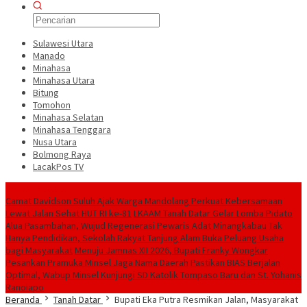
Sulawesi Utara
Manado
Minahasa
Minahasa Utara
Bitung
Tomohon
Minahasa Selatan
Minahasa Tenggara
Nusa Utara
Bolmong Raya
LacakPos TV
Konten Spesial
Camat Davidson Suluh Ajak Warga Mandolang Perkuat Kebersamaan
Lewat Jalan Sehat HUT RI ke-81
LKAAM Tanah Datar Gelar Lomba Pidato
Alua Pasambahan, Wujud Regenerasi Pewaris Adat Minangkabau
Tak
Hanya Pendidikan, Sekolah Rakyat Tanjung Alam Buka Peluang Usaha
bagi Masyarakat
Menuju Jamnas XII 2026, Bupati Franky Wongkar
Pesankan Pramuka Minsel Jaga Nama Daerah
Pastikan BIAS Berjalan
Optimal, Wabup Minsel Kunjungi SD Katolik Tompaso Baru dan St. Yohanis
Ranoiapo
Beranda
Tanah Datar
Bupati Eka Putra Resmikan Jalan, Masyarakat