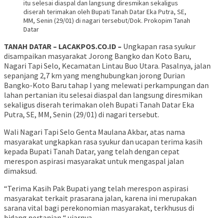
itu selesai diaspal dan langsung diresmikan sekaligus
diserah terimakan oleh Bupati Tanah Datar Eka Putra, SE,
MM, Senin (29/01) di nagari tersebut/Dok. Prokopim Tanah
Datar
TANAH DATAR – LACAKPOS.CO.ID –
Ungkapan rasa syukur
disampaikan masyarakat Jorong Bangko dan Koto Baru,
Nagari Tapi Selo, Kecamatan Lintau Buo Utara. Pasalnya, jalan
sepanjang 2,7 km yang menghubungkan jorong Durian
Bangko-Koto Baru tahap I yang melewati perkampungan dan
lahan pertanian itu selesai diaspal dan langsung diresmikan
sekaligus diserah terimakan oleh Bupati Tanah Datar Eka
Putra, SE, MM, Senin (29/01) di nagari tersebut.
Wali Nagari Tapi Selo Genta Maulana Akbar, atas nama
masyarakat ungkapkan rasa syukur dan ucapan terima kasih
kepada Bupati Tanah Datar, yang telah dengan cepat
merespon aspirasi masyarakat untuk mengaspal jalan
dimaksud.
“Terima Kasih Pak Bupati yang telah merespon aspirasi
masyarakat terkait prasarana jalan, karena ini merupakan
sarana vital bagi perekonomian masyarakat, terkhusus di
bidang pertanian,“ ujarnya.