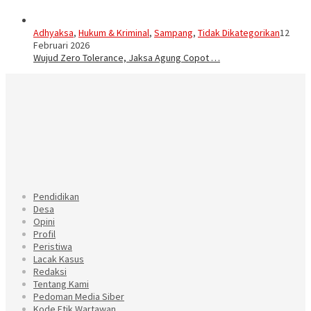
Adhyaksa
,
Hukum & Kriminal
,
Sampang
,
Tidak Dikategorikan
12
Februari 2026
Wujud Zero Tolerance, Jaksa Agung Copot …
Pendidikan
Desa
Opini
Profil
Peristiwa
Lacak Kasus
Redaksi
Tentang Kami
Pedoman Media Siber
Kode Etik Wartawan