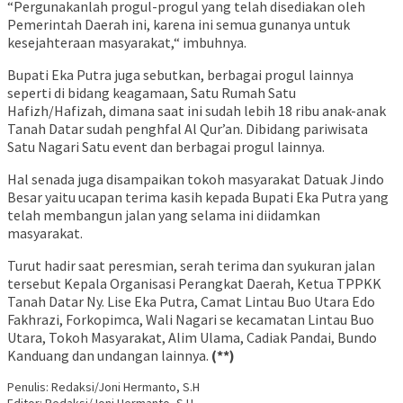
“Pergunakanlah progul-progul yang telah disediakan oleh
Pemerintah Daerah ini, karena ini semua gunanya untuk
kesejahteraan masyarakat,“ imbuhnya.
Bupati Eka Putra juga sebutkan, berbagai progul lainnya
seperti di bidang keagamaan, Satu Rumah Satu
Hafizh/Hafizah, dimana saat ini sudah lebih 18 ribu anak-anak
Tanah Datar sudah penghfal Al Qur’an. Dibidang pariwisata
Satu Nagari Satu event dan berbagai progul lainnya.
Hal senada juga disampaikan tokoh masyarakat Datuak Jindo
Besar yaitu ucapan terima kasih kepada Bupati Eka Putra yang
telah membangun jalan yang selama ini diidamkan
masyarakat.
Turut hadir saat peresmian, serah terima dan syukuran jalan
tersebut Kepala Organisasi Perangkat Daerah, Ketua TPPKK
Tanah Datar Ny. Lise Eka Putra, Camat Lintau Buo Utara Edo
Fakhrazi, Forkopimca, Wali Nagari se kecamatan Lintau Buo
Utara, Tokoh Masyarakat, Alim Ulama, Cadiak Pandai, Bundo
Kanduang dan undangan lainnya.
(**)
Penulis: Redaksi/Joni Hermanto, S.H