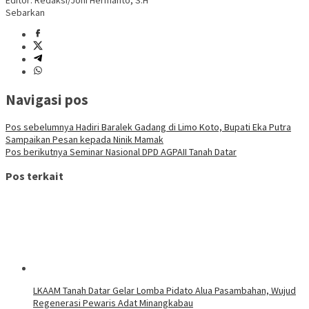
Editor: Redaksi/Joni Hermanto, S.H
Sebarkan
Navigasi pos
Pos sebelumnya
Hadiri Baralek Gadang di Limo Koto, Bupati Eka Putra
Sampaikan Pesan kepada Ninik Mamak
Pos berikutnya
Seminar Nasional DPD AGPAII Tanah Datar
Pos terkait
LKAAM Tanah Datar Gelar Lomba Pidato Alua Pasambahan, Wujud
Regenerasi Pewaris Adat Minangkabau