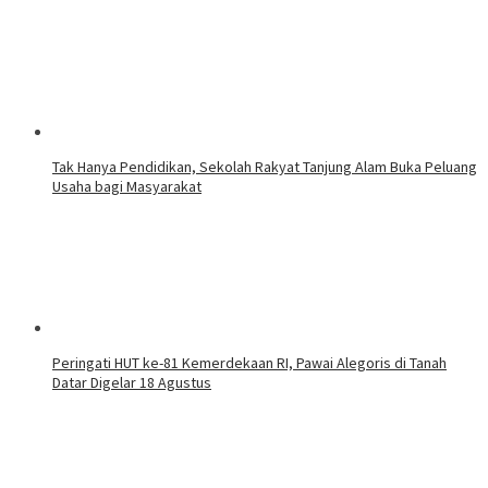
Tak Hanya Pendidikan, Sekolah Rakyat Tanjung Alam Buka Peluang
Usaha bagi Masyarakat
Peringati HUT ke-81 Kemerdekaan RI, Pawai Alegoris di Tanah
Datar Digelar 18 Agustus