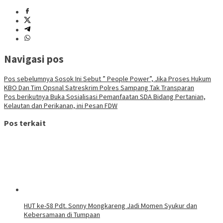
Navigasi pos
Pos sebelumnya
Sosok Ini Sebut ” People Power”, Jika Proses Hukum
KBO Dan Tim Opsnal Satreskrim Polres Sampang Tak Transparan
Pos berikutnya
Buka Sosialisasi Pemanfaatan SDA Bidang Pertanian,
Kelautan dan Perikanan, ini Pesan FDW
Pos terkait
HUT ke-58 Pdt. Sonny Mongkareng Jadi Momen Syukur dan
Kebersamaan di Tumpaan