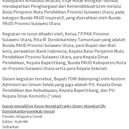
Kabupaten Minahasa Selatan, Elsje Rosje Wongkar-Sumual
mendapatkan Penghargaan dari Kemendikbudristek melalui
Balai Penjamin Mutu Pendidikan Provinsi Sulawesi Utara, pada
kategori Bunda PAUD Inspiratif, yang diserahkan oleh Bunda
PAUD Provinsi Sulawesi Utara.
Kegiatan ini turut dihadiri oleh, Ketua TP.PKK Provinsi
Sulawesi Utara, Rita M. Dondokambey-Tamuntuan yang adalah
Bunda PAUD Provinsi Sulawesi Utara, para Bupati dan Wali
kota, perwakilan Bank Indonesia, Kepala Balai Penjamin Mutu
Pendidikan Provinsi Sulawesi Utara, para Kepala Dinas
Pendidikan, Kepala Bapelitbang, Bunda PAUD Kabupaten/Kota
se-Provinsi Sulawesi Utara serta para Kepala Sekolah.
Dalam kegiatan tersebut, Bupati FDW didampingi oleh Asisten
Administrasi Umum Sekda yang juga adalah Plt. Kepala Dinas
Pendidikan dan Kebudayaan, Kepala Bapelitbang, dan Plt.
Kepala Dinas Kominfo.(*/eka)
bupati minsel
Elsje Rosje Wongkar
Franky Donny Wongkar
Olly
Domdokambey
pemkab minsel
Penulis: Ekaputra Sondi
Editor: Yudi HM
Sebarkan