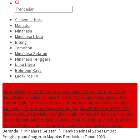
Sulawesi Utara
Manado
Minahasa
Minahasa Utara
Bitung
Tomohon
Minahasa Selatan
Minahasa Tenggara
Nusa Utara
Bolmong Raya
LacakPos TV
Konten Spesial
Khotbah Minggu GSJA: Kemerdekaan Bukan Bebas Berbuat, Tetapi
Hidup Benar di Dalam Tuhan
HUT ke-58 Pdt. Sonny Mongkareng Jadi
Momen Syukur dan Kebersamaan di Tumpaan
Bupati Franky Wongkar
dan Wabup Theodorus Kawatu Hadiri Paripurna DPRD, KUA-PPAS 2027
Disepakati
Bupati Franky Wongkar Hadiri Penandatanganan SPTJM 180
Penerima Bantuan Pendidikan Minsel Maju 2026
Bupati Eka Putra Rotasi
Pejabat Pemkab Tanah Datar, Tegaskan Kemudahan Izin Investor
Beranda
Minahasa Selatan
Pemkab Minsel Sabet Empat
Penghargaan Anugerah Mapalus Pendidikan Tahun 2023