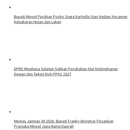
Bupati Minsel Pastikan Posko Siaga Karhutla Siap Hadapi Ancaman
Kebakaran Hutan dan Lahan
DPRD Minahasa Selatan Sahkan Perubahan Alat Kelengkapan
Dewan dan Teken KUA-PPAS 2027
Menuju Jamnas XII 2026, Bupati Franky Wongkar Pesankan
Pramuka Minsel Jaga Nama Daerah