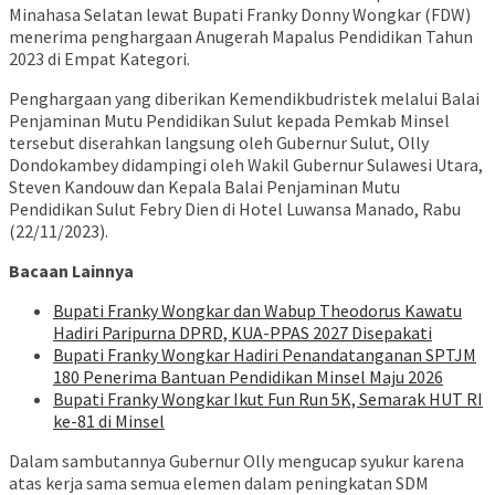
Minahasa Selatan lewat Bupati Franky Donny Wongkar (FDW)
menerima penghargaan Anugerah Mapalus Pendidikan Tahun
2023 di Empat Kategori.
Penghargaan yang diberikan Kemendikbudristek melalui Balai
Penjaminan Mutu Pendidikan Sulut kepada Pemkab Minsel
tersebut diserahkan langsung oleh Gubernur Sulut, Olly
Dondokambey didampingi oleh Wakil Gubernur Sulawesi Utara,
Steven Kandouw dan Kepala Balai Penjaminan Mutu
Pendidikan Sulut Febry Dien di Hotel Luwansa Manado, Rabu
(22/11/2023).
Bacaan Lainnya
Bupati Franky Wongkar dan Wabup Theodorus Kawatu
Hadiri Paripurna DPRD, KUA-PPAS 2027 Disepakati
Bupati Franky Wongkar Hadiri Penandatanganan SPTJM
180 Penerima Bantuan Pendidikan Minsel Maju 2026
Bupati Franky Wongkar Ikut Fun Run 5K, Semarak HUT RI
ke-81 di Minsel
Dalam sambutannya Gubernur Olly mengucap syukur karena
atas kerja sama semua elemen dalam peningkatan SDM