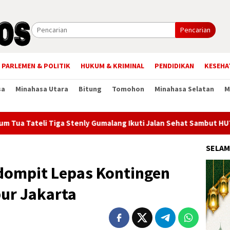
Pencarian
PARLEMEN & POLITIK
HUKUM & KRIMINAL
PENDIDIKAN
KESEHA
sa
Minahasa Utara
Bitung
Tomohon
Minahasa Selatan
M
 Tiga Stenly Gumalang Ikuti Jalan Sehat Sambut HUT ke-81 Keme
SELAM
dompit Lepas Kontingen
ur Jakarta