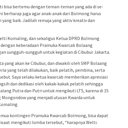
sti bisa bertemu dengan teman-teman yang ada di se-
imi berharap juga agar anak-anak dari Bolmong harus
ang baik. Jadilah remaja yang aktiv kreativ dan
lti Komaling, dan sekaligus Ketua DPRD Bolmong
 dengan keberadaan Pramuka Kwarcab Bolaang
an sungguh-sungguh untuk kegiatan di Cibubur Jakarta.
ta yang akan ke Cibubur, dan diwakili oleh SMP Bolaang
ia yang telah dilakukan, baik pelatih, pembina, serta
sebut. Saya selaku ketua kwarcab memberikan apresiasi
gsih dan dedikasi oleh kakak-kakak pelatih sehingga
alang Putra dan Putri untuk mengikuti LT5, karena di 15
g Mongondow yang menjadi utusan Kwarda untuk
 Komaling.
semua kontingen Pramuka Kwarcab Bolmong, bisa dapat
 disaat mengikuti lomba tersebut, “harapnya Welti.