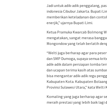
Jadi untuk adik-adik penggalang, pa
indonesia Cibubur Jakarta. Bupati L
memberikan keteladanan dan contoh y
enerjik,” ujarnya Bupati Limi.
Ketua Pramuka Kwarcab Bolmong We
mengatakan, sangat merasa bangga
Mongondow yang telah berlatih deng
“Welti juga berharap agar para peser
dan SMP Dumoga, supaya semua kriter
adik-adik dalam persiapan lomba ter
dan ucapan terima kasih atas sumban
bisa mengantar adik-adik regu pengg
Kabupaten Kota. Kabupaten Bolaan
Provinsi Sulawesi Utara,” kata Welti
Komaling yang juga berharap agar 
meraih prestasi yang lebih baik lagi