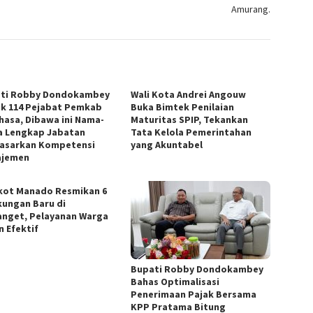
Amurang.
ti Robby Dondokambey
Wali Kota Andrei Angouw
ik 114 Pejabat Pemkab
Buka Bimtek Penilaian
hasa, Dibawa ini Nama-
Maturitas SPIP, Tekankan
 Lengkap Jabatan
Tata Kelola Pemerintahan
asarkan Kompetensi
yang Akuntabel
ajemen
ot Manado Resmikan 6
kungan Baru di
nget, Pelayanan Warga
n Efektif
Bupati Robby Dondokambey
Bahas Optimalisasi
Penerimaan Pajak Bersama
KPP Pratama Bitung