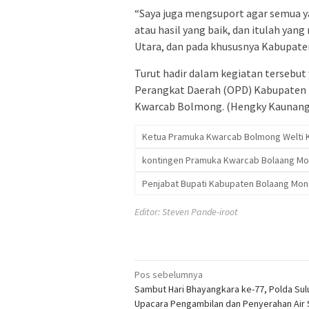
“Saya juga mengsuport agar semua y
atau hasil yang baik, dan itulah yan
Utara, dan pada khususnya Kabupat
Turut hadir dalam kegiatan tersebu
Perangkat Daerah (OPD) Kabupaten
Kwarcab Bolmong. (Hengky Kaunang
Ketua Pramuka Kwarcab Bolmong Welti 
kontingen Pramuka Kwarcab Bolaang 
Penjabat Bupati Kabupaten Bolaang Mo
Editor: Steven Pande-iroot
Navigasi
Pos sebelumnya
Sambut Hari Bhayangkara ke-77, Polda Sul
pos
Upacara Pengambilan dan Penyerahan Air 