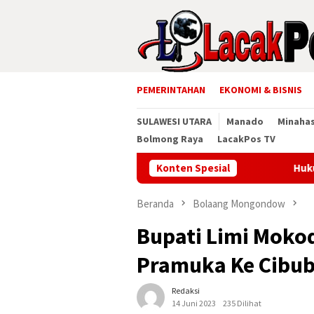
Loncat
ke
konten
PEMERINTAHAN
EKONOMI & BISNIS
SULAWESI UTARA
Manado
Minaha
Bolmong Raya
LacakPos TV
Konten Spesial
Hukum Tua Tateli
Beranda
Bolaang Mongondow
Bupati Limi Moko
Pramuka Ke Cibub
Redaksi
14 Juni 2023
235 Dilihat