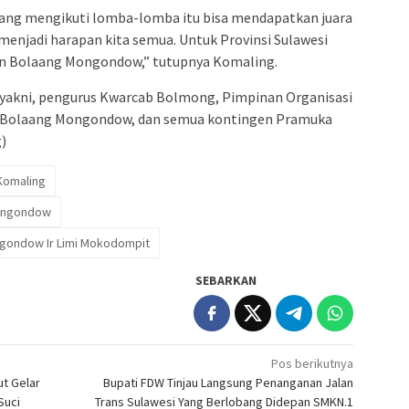
ang mengikuti lomba-lomba itu bisa mendapatkan juara
g menjadi harapan kita semua. Untuk Provinsi Sulawesi
en Bolaang Mongondow,” tutupnya Komaling.
t yakni, pengurus Kwarcab Bolmong, Pimpinan Organisasi
 Bolaang Mongondow, dan semua kontingen Pramuka
)
Komaling
Mongondow
ngondow Ir Limi Mokodompit
SEBARKAN
Pos berikutnya
ut Gelar
Bupati FDW Tinjau Langsung Penanganan Jalan
Suci
Trans Sulawesi Yang Berlobang Didepan SMKN.1