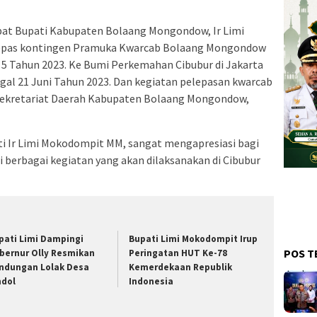
at Bupati Kabupaten Bolaang Mongondow, Ir Limi
epas kontingen Pramuka Kwarcab Bolaang Mongondow
5 Tahun 2023. Ke Bumi Perkemahan Cibubur di Jakarta
gal 21 Juni Tahun 2023. Dan kegiatan pelepasan kwarcab
r Sekretariat Daerah Kabupaten Bolaang Mongondow,
i Ir Limi Mokodompit MM, sangat mengapresiasi bagi
i berbagai kegiatan yang akan dilaksanakan di Cibubur
pati Limi Dampingi
Bupati Limi Mokodompit Irup
POS T
bernur Olly Resmikan
Peringatan HUT Ke-78
ndungan Lolak Desa
Kemerdekaan Republik
ndol
Indonesia