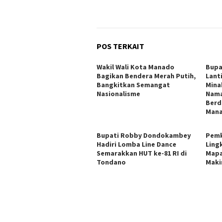
POS TERKAIT
Wakil Wali Kota Manado
Bupa
Bagikan Bendera Merah Putih,
Lant
Bangkitkan Semangat
Mina
Nasionalisme
Nama
Berd
Man
Bupati Robby Dondokambey
Pemk
Hadiri Lomba Line Dance
Ling
Semarakkan HUT ke-81 RI di
Mapa
Tondano
Maki