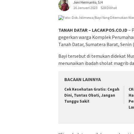
Joni Hermanto, S.H
16 Januari 2023
528 Dilihat
TANAH DATAR – LACAKPOS.CO.ID
– P
gegerkan warga Komplek Perumahan 
Tanah Datar, Sumatera Barat, Senin (
Bayi tersebut di temukan didekat Mus
menunaikan ibadah sholat magrib da
BACAAN LAINNYA
Cek Kesehatan Gratis: Cegah
CK
Dini, Tuntas Obati, Jangan
Ha
Tunggu Sakit
Pe
La