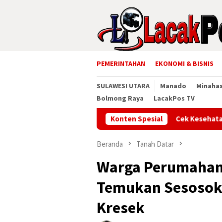
Loncat
ke
konten
PEMERINTAHAN
EKONOMI & BISNIS
SULAWESI UTARA
Manado
Minaha
Bolmong Raya
LacakPos TV
Konten Spesial
Cek Kesehatan Gratis
Beranda
Tanah Datar
Warga Perumahan 
Temukan Sesosok
Kresek