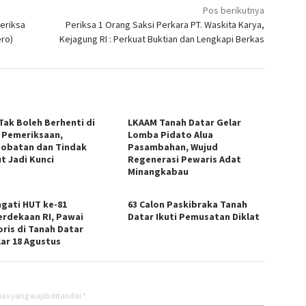
Pos berikutnya
eriksa
Periksa 1 Orang Saksi Perkara PT. Waskita Karya,
ero)
Kejagung RI : Perkuat Buktian dan Lengkapi Berkas
Tak Boleh Berhenti di
LKAAM Tanah Datar Gelar
l Pemeriksaan,
Lomba Pidato Alua
obatan dan Tindak
Pasambahan, Wujud
ut Jadi Kunci
Regenerasi Pewaris Adat
Minangkabau
ngati HUT ke-81
63 Calon Paskibraka Tanah
rdekaan RI, Pawai
Datar Ikuti Pemusatan Diklat
oris di Tanah Datar
lar 18 Agustus
as yang wajib ditandai
*