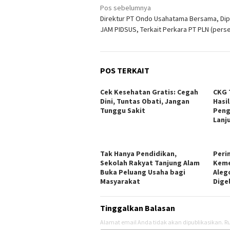
Navigasi
Pos sebelumnya
Direktur PT Ondo Usahatama Bersama, Dip
pos
JAM PIDSUS, Terkait Perkara PT PLN (pers
POS TERKAIT
Cek Kesehatan Gratis: Cegah
CKG 
Dini, Tuntas Obati, Jangan
Hasi
Tunggu Sakit
Peng
Lanj
Tak Hanya Pendidikan,
Peri
Sekolah Rakyat Tanjung Alam
Keme
Buka Peluang Usaha bagi
Aleg
Masyarakat
Dige
Tinggalkan Balasan
Alamat email Anda tidak akan dipublikasikan.
Ru