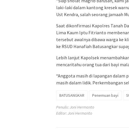
“Siap sholat magrib barusan, kami 
laki-laki dalam kantong kresek warna
Ust Kendra, salah seorang jamaah Mu
Saat dikonfirmasi Kapolres Tanah Da
Lima Kaum Iptu Fitrianto membenark
tersebut awalnya dibawa warga ke kli
ke RSUD Hanafiah Batusangkar supay
Lebih lanjut Kapolsek menambahkan
mencaritahu orang tua dari bayi mal
“Anggota masih di lapangan dalam p
masih dalam lidik. Perkembangan sel
BATUSANGKAR
Penemuan bayi
S
Penulis: Joni Hermanto
Editor: Joni Hermanto