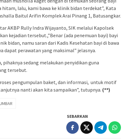
jamaah musholla kaget dengan di temukan seorang bayi
 hitam, lalu, kami bawa ke klinik bidan terdekat”, Kata
shalla Baitul Arifin Komplek Arai Pinang 1, Batusangkar.
tar AKBP Rully Indra Wijayanto, SIK melalui Kapolsek
an kejadian tersebut.,”Benar (ada penemuan bayi) bayi
nik bidan, namu saran dari Kadis Kesehatan bayi di bawa
a dapat perawatan yang maksimal” jelasnya.
, pihaknya sedang melakukan penyidikan guna
ang tersebut.
roses pengumpulan baket, dan informasi, untuk motif
anjutnya nanti akan kita sampaikan”, tutupnya.
(**)
UMBAR
SEBARKAN