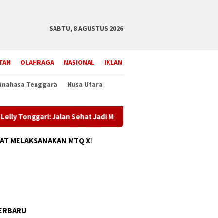
SABTU, 8 AGUSTUS 2026
TAN
OLAHRAGA
NASIONAL
IKLAN
inahasa Tenggara
Nusa Utara
onggari: Jalan Sehat Jadi Momentum Pererat Kebersamaan Jelang
AT MELAKSANAKAN MTQ XI
ERBARU