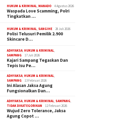
HUKUM & KRIMINAL
,
MANADO
4 Agustus 2026
Waspada Love Scamming, Polri
Tingkatkan …
HUKUM & KRIMINAL
,
SANGIHE
28 Juli 2026
Polisi Telusuri Pemilik 2.900
Skincare D…
ADHYAKSA
,
HUKUM & KRIMINAL
,
SAMPANG
17 Juli 2026
Kajari Sampang Tegaskan Dan
Tepis Isu Pe…
ADHYAKSA
,
HUKUM & KRIMINAL
,
SAMPANG
13 Februari 2026
Ini Alasan Jaksa Agung
Fungsionalkan Dan…
ADHYAKSA
,
HUKUM & KRIMINAL
,
SAMPANG
,
TIDAK DIKATEGORIKAN
12 Februari 2026
Wujud Zero Tolerance, Jaksa
Agung Copot …