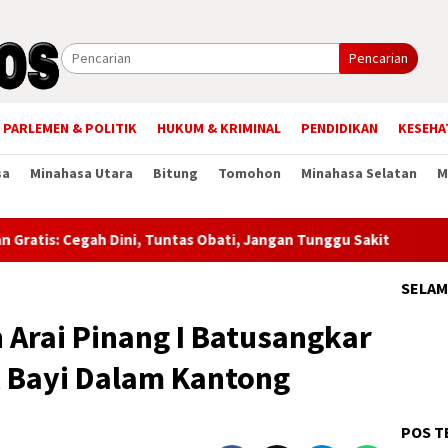
Pencarian
PARLEMEN & POLITIK
HUKUM & KRIMINAL
PENDIDIKAN
KESEHA
sa
Minahasa Utara
Bitung
Tomohon
Minahasa Selatan
M
: Cegah Dini, Tuntas Obati, Jangan Tunggu Sakit
Lelly T
SELAM
Arai Pinang I Batusangkar
 Bayi Dalam Kantong
POS T