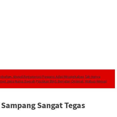
ambahan, Wujud Regenerasi Pewaris Adat Minangkabau
Tak Hanya
insel Jaga Nama Daerah
Pastikan BIAS Berjalan Optimal, Wabup Minsel
n Sampang Sangat Tegas