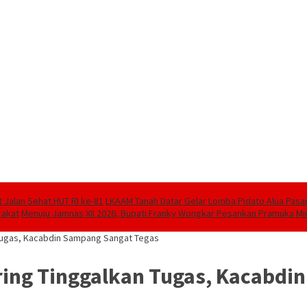
Jalan Sehat HUT RI ke-81
LKAAM Tanah Datar Gelar Lomba Pidato Alua Pas
rakat
Menuju Jamnas XII 2026, Bupati Franky Wongkar Pesankan Pramuka M
Tugas, Kacabdin Sampang Sangat Tegas
ing Tinggalkan Tugas, Kacabdi