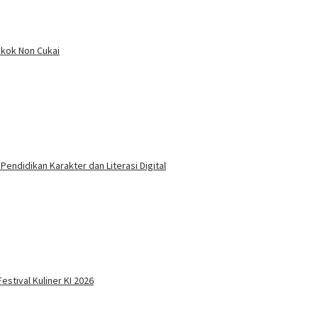
okok Non Cukai
endidikan Karakter dan Literasi Digital
stival Kuliner KI 2026