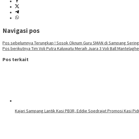
Navigasi pos
Pos sebelumnya
Terungkap ! Sosok Oknum Guru SMAN di Sampang Sering
Pos berikutnya
Tim Voli Putra Kaluwatu Meraih Juara 3 Voli Ball Mantelag
Pos terkait
Kajari Sampang Lantik Kasi PB3R, Eddie Soedrajat Promosi Kasi Pid