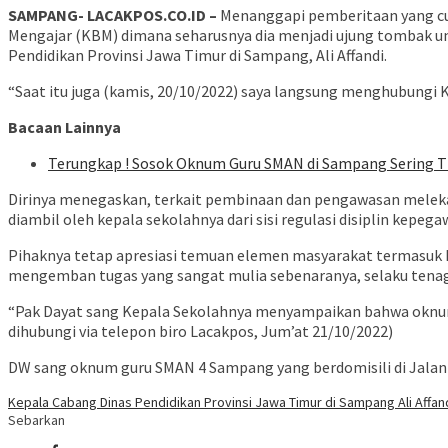
SAMPANG- LACAKPOS.CO.ID –
Menanggapi pemberitaan yang cuk
Mengajar (KBM) dimana seharusnya dia menjadi ujung tombak u
Pendidikan Provinsi Jawa Timur di Sampang, Ali Affandi.
“Saat itu juga (kamis, 20/10/2022) saya langsung menghubungi 
Bacaan Lainnya
Terungkap ! Sosok Oknum Guru SMAN di Sampang Sering 
Dirinya menegaskan, terkait pembinaan dan pengawasan meleka
diambil oleh kepala sekolahnya dari sisi regulasi disiplin kepega
Pihaknya tetap apresiasi temuan elemen masyarakat termasuk I
mengemban tugas yang sangat mulia sebenaranya, selaku tenag
“Pak Dayat sang Kepala Sekolahnya menyampaikan bahwa oknum g
dihubungi via telepon biro Lacakpos, Jum’at 21/10/2022)
DW sang oknum guru SMAN 4 Sampang yang berdomisili di Jalan 
Kepala Cabang Dinas Pendidikan Provinsi Jawa Timur di Sampang Ali Affan
Sebarkan