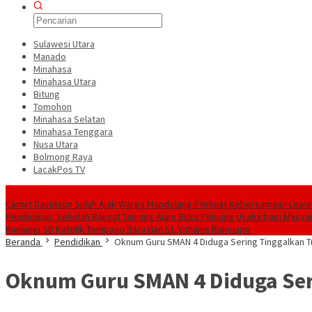
Sulawesi Utara
Manado
Minahasa
Minahasa Utara
Bitung
Tomohon
Minahasa Selatan
Minahasa Tenggara
Nusa Utara
Bolmong Raya
LacakPos TV
Konten Spesial
Camat Davidson Suluh Ajak Warga Mandolang Perkuat Kebersamaan Lewat 
Pendidikan, Sekolah Rakyat Tanjung Alam Buka Peluang Usaha bagi Masya
Kunjungi SD Katolik Tompaso Baru dan St. Yohanis Ranoiapo
Beranda
Pendidikan
Oknum Guru SMAN 4 Diduga Sering Tinggalkan 
Oknum Guru SMAN 4 Diduga Ser