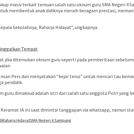
up masiv terkait temuan salah satu oknum guru SMA Negeri 4 Sam
ntuk membentuk anak didiknya meraih beragam prestasi, memant
Kepala Sekolahnya, Raharja Hidayat”, ungkapnya.
Tinggalkan Tempat
t jika ditemukan oknum guru seperti pada pemberitaan sebelum
waian.
nsan Pers dan menyatakan “kejar terus” untuk mencari tau kema
a pendidik.
uru dimaksud adalah istri dari salah satu anggota Polri yang b
Keramat IA ini saat dimintai tanggapan via whatsapp, namun st
di
Raharja Hidayat
SMA Negeri 4 Sampang