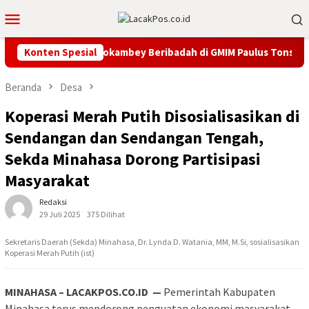
Loncat
Menu
ke
Mobile
konten
ati Robby Dondokambey Beribadah di GMIM Paulus Tonsaru
Konten Spesial
Beranda
Desa
Koperasi Merah Putih Disosialisasikan di
Sendangan dan Sendangan Tengah,
Sekda Minahasa Dorong Partisipasi
Masyarakat
Redaksi
29 Juli 2025
375 Dilihat
Sekretaris Daerah (Sekda) Minahasa, Dr. Lynda D. Watania, MM, M.Si, sosialisasikan
Koperasi Merah Putih (ist)
MINAHASA – LACAKPOS.CO.ID —
Pemerintah Kabupaten
Minahasa terus mendorong penguatan ekonomi masyarakat