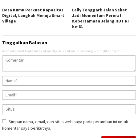
Desa Kumu Perkuat Kapasitas
Lelly Tonggari: Jalan Sehat
Digital, Langkah Menuju Smart
Jadi Momentum Pererat
Village
Kebersamaan Jelang HUT RI
ke-81
Tinggalkan Balasan
Alamat email Anda tidak akan dipublikasikan.
Ruas yang wajib ditandai
*
Simpan nama, email, dan situs web saya pada peramban ini untuk
komentar saya berikutnya.