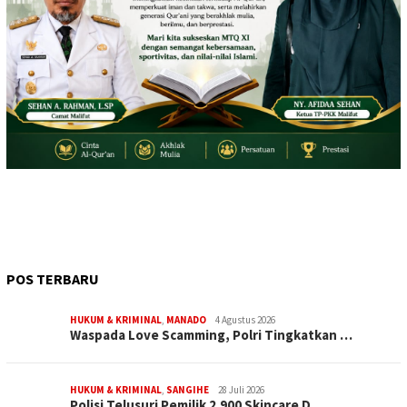
POS TERBARU
HUKUM & KRIMINAL
,
MANADO
4 Agustus 2026
Waspada Love Scamming, Polri Tingkatkan …
HUKUM & KRIMINAL
,
SANGIHE
28 Juli 2026
Polisi Telusuri Pemilik 2.900 Skincare D…