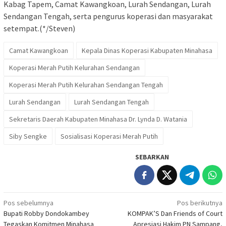
Kabag Tapem, Camat Kawangkoan, Lurah Sendangan, Lurah
Sendangan Tengah, serta pengurus koperasi dan masyarakat
setempat.(*/Steven)
Camat Kawangkoan
Kepala Dinas Koperasi Kabupaten Minahasa
Koperasi Merah Putih Kelurahan Sendangan
Koperasi Merah Putih Kelurahan Sendangan Tengah
Lurah Sendangan
Lurah Sendangan Tengah
Sekretaris Daerah Kabupaten Minahasa Dr. Lynda D. Watania
Siby Sengke
Sosialisasi Koperasi Merah Putih
SEBARKAN
Navigasi
Pos sebelumnya
Pos berikutnya
Bupati Robby Dondokambey
KOMPAK’S Dan Friends of Court
pos
Tegaskan Komitmen Minahasa
Apresiasi Hakim PN Sampang,