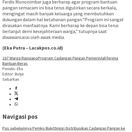
Ferdis Mononimbar juga berharap agar program bantuan
pangan semacam ini bisa terus digulirkan secara berkala,
mengingat masih banyak keluarga yang membutuhkan
dukungan dalam hal ketahanan pangan.“Program ini sangat
dirasakan manfaatnya. Kami berharap ke depan bisa terus
berlanjut demi kesejahteraan warga,” tutupnya saat
diwawancarai oleh awak media.
(Eka Putra – Lacakpos.co.id)
167 Warga Ranoiapo
Program Cadangan Pangan Pemerintah
Terima
Bantuan Beras
Penulis: Eka
Editor: Butje
Sebarkan
Navigasi pos
Pos sebelumnya
Pemko Bukittinggi Distribusikan Cadangan Pangan ke