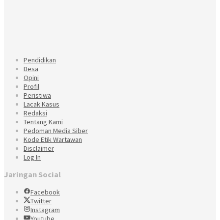
Pendidikan
Desa
Opini
Profil
Peristiwa
Lacak Kasus
Redaksi
Tentang Kami
Pedoman Media Siber
Kode Etik Wartawan
Disclaimer
Log In
Jaringan Social
Facebook
Twitter
Instagram
Youtube