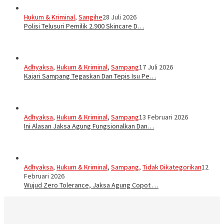
Hukum & Kriminal
,
Sangihe
28 Juli 2026
Polisi Telusuri Pemilik 2.900 Skincare D…
Adhyaksa
,
Hukum & Kriminal
,
Sampang
17 Juli 2026
Kajari Sampang Tegaskan Dan Tepis Isu Pe…
Adhyaksa
,
Hukum & Kriminal
,
Sampang
13 Februari 2026
Ini Alasan Jaksa Agung Fungsionalkan Dan…
Adhyaksa
,
Hukum & Kriminal
,
Sampang
,
Tidak Dikategorikan
12
Februari 2026
Wujud Zero Tolerance, Jaksa Agung Copot …