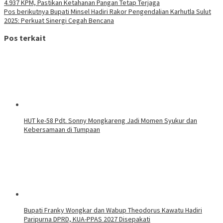
4.937 KPM, Pastikan Ketahanan Pangan Tetap Terjaga
Pos berikutnya
Bupati Minsel Hadiri Rakor Pengendalian Karhutla Sulut
2025: Perkuat Sinergi Cegah Bencana
Pos terkait
HUT ke-58 Pdt. Sonny Mongkareng Jadi Momen Syukur dan
Kebersamaan di Tumpaan
Bupati Franky Wongkar dan Wabup Theodorus Kawatu Hadiri
Paripurna DPRD, KUA-PPAS 2027 Disepakati