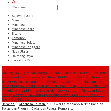
Sulawesi Utara
Manado
Minahasa
Minahasa Utara
Bitung
Tomohon
Minahasa Selatan
Minahasa Tenggara
Nusa Utara
Bolmong Raya
LacakPos TV
Konten Spesial
Gotong Royong TNI dan Warga, Pembangunan RTLH TMMD ke-129 Terus
Dikebut di Agam
Bersama Istri, Bupati Robby Dondokambey Beribadah
di GMIM Paulus Tonsaru
Khotbah Minggu GSJA: Kemerdekaan Bukan
Bebas Berbuat, Tetapi Hidup Benar di Dalam Tuhan
HUT ke-58 Pdt. Sonny
Mongkareng Jadi Momen Syukur dan Kebersamaan di Tumpaan
Bupati
Franky Wongkar dan Wabup Theodorus Kawatu Hadiri Paripurna DPRD,
KUA-PPAS 2027 Disepakati
Beranda
Minahasa Selatan
167 Warga Ranoiapo Terima Bantuan
Beras dari Program Cadangan Pangan Pemerintah