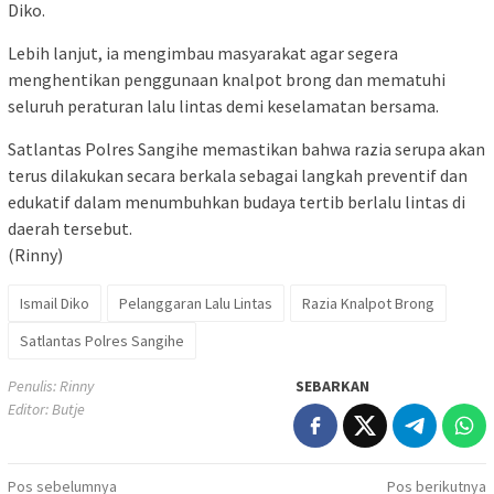
Diko.
Lebih lanjut, ia mengimbau masyarakat agar segera
menghentikan penggunaan knalpot brong dan mematuhi
seluruh peraturan lalu lintas demi keselamatan bersama.
Satlantas Polres Sangihe memastikan bahwa razia serupa akan
terus dilakukan secara berkala sebagai langkah preventif dan
edukatif dalam menumbuhkan budaya tertib berlalu lintas di
daerah tersebut.
(Rinny)
Ismail Diko
Pelanggaran Lalu Lintas
Razia Knalpot Brong
Satlantas Polres Sangihe
Penulis: Rinny
SEBARKAN
Editor: Butje
Navigasi
Pos sebelumnya
Pos berikutnya