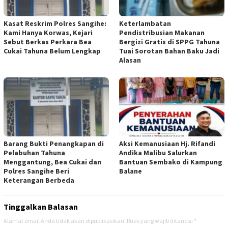
Kasat Reskrim Polres Sangihe:
‎Keterlambatan
Kami Hanya Korwas, Kejari
Pendistribusian Makanan
Sebut Berkas Perkara Bea
Bergizi Gratis di SPPG Tahuna
Cukai Tahuna Belum Lengkap
Tuai Sorotan Bahan Baku Jadi
Alasan
Barang Bukti Penangkapan di
‎Aksi Kemanusiaan Hj. Rifandi
Pelabuhan Tahuna
Andika Malibu Salurkan
Menggantung, Bea Cukai dan
Bantuan Sembako di Kampung
Polres Sangihe Beri
Balane
Keterangan Berbeda
Tinggalkan Balasan
Alamat email Anda tidak akan dipublikasikan.
Ruas yang wajib ditandai
*