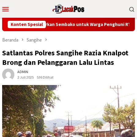
Loncat
Menu
ke
Mobile
konten
Persit KCK Salurkan Sembako untuk Warga Penghuni RTLH
Konten Spesial
Beranda
Sangihe
Satlantas Polres Sangihe Razia Knalpot
Brong dan Pelanggaran Lalu Lintas
ADMIN
2 Juli 2025
536 Dilihat