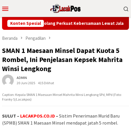
Loncat
Menu
ke
Mobile
konten
jak Warga Mandolang Perkuat Kebersamaan Lewat Jalan Sehat HU
Konten Spesial
Beranda
Pengadilan
SMAN 1 Maesaan Minsel Dapat Kuota 5
Rombel, Ini Penjelasan Kepsek Mahrita
Winsi Lengkong
ADMIN
20 Juni 2025
415 Dilihat
Caption: Kepala SMAN 1 Maesaan Minsel Mahrita Winsi Lengkong SPd, MPd (Foto:
Franky S/Lacakpos)
SULUT –
LACAKPOS.CO.ID
–
Sistim Penerimaan Murid Baru
(SPMB) SMAN 1 Maesaan Minsel mendapat jatah 5 rombel.