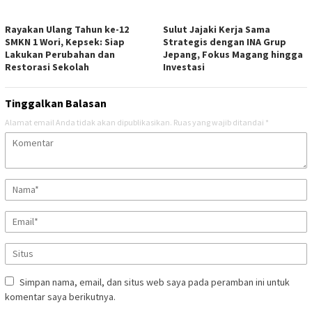
Rayakan Ulang Tahun ke-12
Sulut Jajaki Kerja Sama
SMKN 1 Wori, Kepsek: Siap
Strategis dengan INA Grup
Lakukan Perubahan dan
Jepang, Fokus Magang hingga
Restorasi Sekolah
Investasi
Tinggalkan Balasan
Alamat email Anda tidak akan dipublikasikan.
Ruas yang wajib ditandai
*
Simpan nama, email, dan situs web saya pada peramban ini untuk
komentar saya berikutnya.