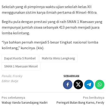
Sekolah yang di pimpinnya waktu ujian sekolah kelas XII
menggunakan sistim karya ilmiah pertama di Minsel-Mitra.
Begitu pula dengan prestasi yang di raih SMAN 1 Maesaan yang
mempunyai jumlah siswa sebanyak 413 pernah menjadi juara
lomba kolintang.
“Iya bahkan pernah menjadi 5 besar tingkat nasional lomba
kolintang,” kuncinya. (kix).
Dapat Kuota 5 Rombel
Mahrita Winsi Lengkong
SMAN 1 Maesaan Minsel
Penulis: Franky
SEBARKAN
Editor: Butje
Navigasi
Pos sebelumnya
Pos berikutnya
Wabup Vanda Sarundajang Hadiri
Peringati Bulan Bung Karno, Ferdy
pos