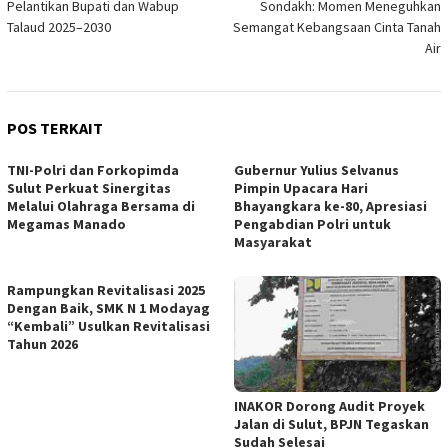
Pelantikan Bupati dan Wabup
Sondakh: Momen Meneguhkan
Talaud 2025–2030
Semangat Kebangsaan Cinta Tanah
Air
POS TERKAIT
TNI-Polri dan Forkopimda
Gubernur Yulius Selvanus
Sulut Perkuat Sinergitas
Pimpin Upacara Hari
Melalui Olahraga Bersama di
Bhayangkara ke-80, Apresiasi
Megamas Manado
Pengabdian Polri untuk
Masyarakat
Rampungkan Revitalisasi 2025
Dengan Baik, SMK N 1 Modayag
“Kembali” Usulkan Revitalisasi
Tahun 2026
INAKOR Dorong Audit Proyek
Jalan di Sulut, BPJN Tegaskan
Sudah Selesai