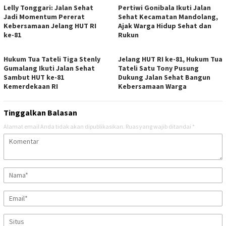
Lelly Tonggari: Jalan Sehat
Pertiwi Gonibala Ikuti Jalan
Jadi Momentum Pererat
Sehat Kecamatan Mandolang,
Kebersamaan Jelang HUT RI
Ajak Warga Hidup Sehat dan
ke-81
Rukun
Hukum Tua Tateli Tiga Stenly
Jelang HUT RI ke-81, Hukum Tua
Gumalang Ikuti Jalan Sehat
Tateli Satu Tony Pusung
Sambut HUT ke-81
Dukung Jalan Sehat Bangun
Kemerdekaan RI
Kebersamaan Warga
Tinggalkan Balasan
Alamat email Anda tidak akan dipublikasikan.
Ruas yang wajib ditandai
*