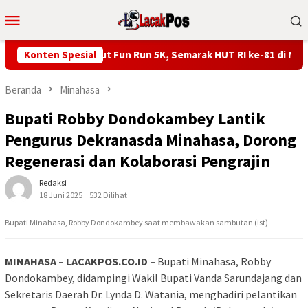
Loncat
Menu
ke
Mobile
konten
ranky Wongkar Ikut Fun Run 5K, Semarak HUT RI ke-81 di Minsel
Konten Spesial
Beranda
Minahasa
Bupati Robby Dondokambey Lantik
Pengurus Dekranasda Minahasa, Dorong
Regenerasi dan Kolaborasi Pengrajin
Redaksi
18 Juni 2025
532 Dilihat
Bupati Minahasa, Robby Dondokambey saat membawakan sambutan (ist)
MINAHASA – LACAKPOS.CO.ID –
Bupati Minahasa, Robby
Dondokambey, didampingi Wakil Bupati Vanda Sarundajang dan
Sekretaris Daerah Dr. Lynda D. Watania, menghadiri pelantikan