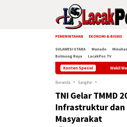
Loncat
ke
konten
PEMERINTAHAN
EKONOMI & BISNIS
SULAWESI UTARA
Manado
Minaha
Bolmong Raya
LacakPos TV
Konten Spesial
Wakil Wali Kota Manado 
Beranda
Sangihe
TNI Gelar TMMD 2
Infrastruktur dan
Masyarakat