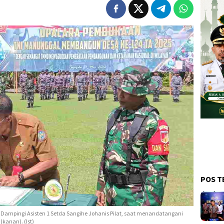
POS T
). Dampingi Asisten 1 Setda Sangihe Johanis Pilat, saat menandatangani
(kanan). (Ist)