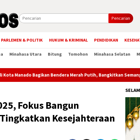
Pencarian
PARLEMEN & POLITIK
HUKUM & KRIMINAL
PENDIDIKAN
KESEHA
sa
Minahasa Utara
Bitung
Tomohon
Minahasa Selatan
M
Bagikan Bendera Merah Putih, Bangkitkan Semangat Nasionalism
SELAM
025, Fokus Bangun
 Tingkatkan Kesejahteraan