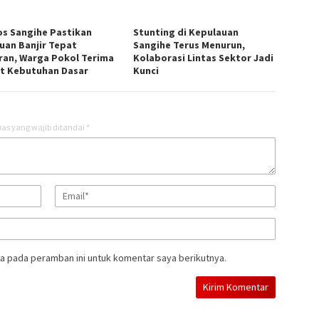
os Sangihe Pastikan
Stunting di Kepulauan
uan Banjir Tepat
Sangihe Terus Menurun,
ran, Warga Pokol Terima
Kolaborasi Lintas Sektor Jadi
t Kebutuhan Dasar
Kunci
as yang wajib ditandai
*
a pada peramban ini untuk komentar saya berikutnya.