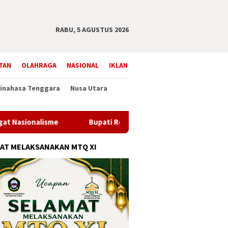
RABU, 5 AGUSTUS 2026
TAN
OLAHRAGA
NASIONAL
IKLAN
inahasa Tenggara
Nusa Utara
e
Bupati Robby Dondokambey Lantik 114 Pejabat Pemkab
AT MELAKSANAKAN MTQ XI