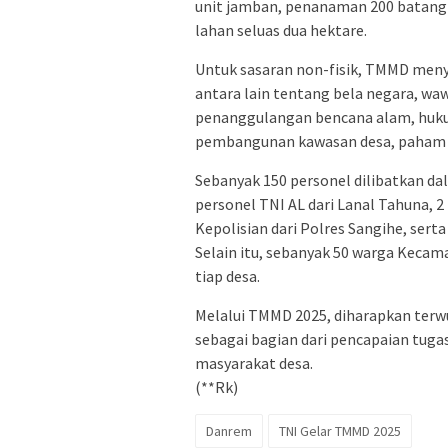
unit jamban, penanaman 200 batang
lahan seluas dua hektare.
Untuk sasaran non-fisik, TMMD men
antara lain tentang bela negara, wa
penanggulangan bencana alam, huku
pembangunan kawasan desa, paham ra
Sebanyak 150 personel dilibatkan dala
personel TNI AL dari Lanal Tahuna, 2
Kepolisian dari Polres Sangihe, ser
Selain itu, sebanyak 50 warga Kecam
tiap desa.
Melalui TMMD 2025, diharapkan terwu
sebagai bagian dari pencapaian tuga
masyarakat desa.
(**Rk)
Danrem
TNI Gelar TMMD 2025