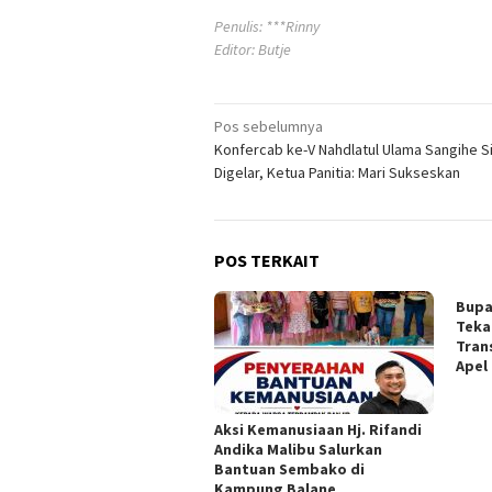
Penulis: ***Rinny
Editor: Butje
Navigasi
Pos sebelumnya
Konfercab ke-V Nahdlatul Ulama Sangihe S
pos
Digelar, Ketua Panitia: Mari Sukseskan
POS TERKAIT
Bupa
Teka
Tran
Apel
‎Aksi Kemanusiaan Hj. Rifandi
Andika Malibu Salurkan
Bantuan Sembako di
Kampung Balane