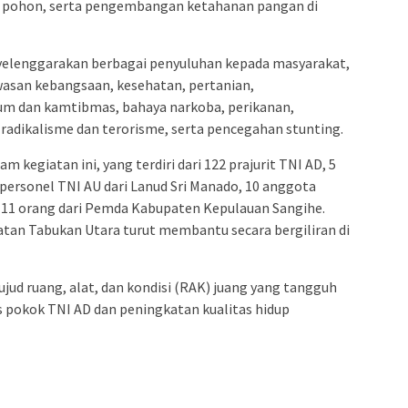
 pohon, serta pengembangan ketahanan pangan di
yelenggarakan berbagai penyuluhan kepada masyarakat,
wasan kebangsaan, kesehatan, pertanian,
m dan kamtibmas, bahaya narkoba, perikanan,
dikalisme dan terorisme, serta pencegahan stunting.
m kegiatan ini, yang terdiri dari 122 prajurit TNI AD, 5
 personel TNI AU dari Lanud Sri Manado, 10 anggota
ta 11 orang dari Pemda Kabupaten Kepulauan Sangihe.
atan Tabukan Utara turut membantu secara bergiliran di
jud ruang, alat, dan kondisi (RAK) juang yang tangguh
s pokok TNI AD dan peningkatan kualitas hidup