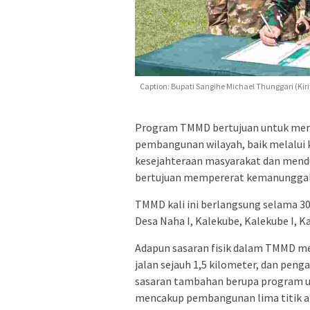
Caption: Bupati Sangihe Michael Thunggari (Ki
Program TMMD bertujuan untuk mem
pembangunan wilayah, baik melalui 
kesejahteraan masyarakat dan mendu
bertujuan mempererat kemanunggala
TMMD kali ini berlangsung selama 30 h
Desa Naha I, Kalekube, Kalekube I, 
Adapun sasaran fisik dalam TMMD mel
jalan sejauh 1,5 kilometer, dan penga
sasaran tambahan berupa program u
mencakup pembangunan lima titik air