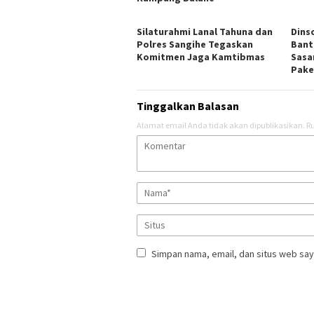
Silaturahmi Lanal Tahuna dan
Dins
Polres Sangihe Tegaskan
Bant
Komitmen Jaga Kamtibmas
Sasa
Pake
Tinggalkan Balasan
Alamat email Anda tidak akan dipublikasikan.
Ru
Simpan nama, email, dan situs web say