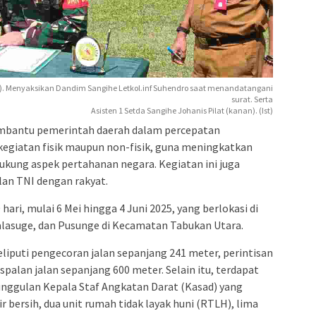
ri). Menyaksikan Dandim Sangihe Letkol.inf Suhendro saat menandatangani
surat. Serta
Asisten 1 Setda Sangihe Johanis Pilat (kanan). (Ist)
bantu pemerintah daerah dalam percepatan
kegiatan fisik maupun non-fisik, guna meningkatkan
kung aspek pertahanan negara. Kegiatan ini juga
n TNI dengan rakyat.
ari, mulai 6 Mei hingga 4 Juni 2025, yang berlokasi di
Kalasuge, dan Pusunge di Kecamatan Tabukan Utara.
iputi pengecoran jalan sepanjang 241 meter, perintisan
spalan jalan sepanjang 600 meter. Selain itu, terdapat
nggulan Kepala Staf Angkatan Darat (Kasad) yang
 bersih, dua unit rumah tidak layak huni (RTLH), lima