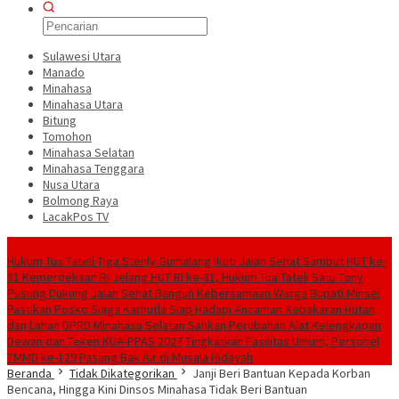
Sulawesi Utara
Manado
Minahasa
Minahasa Utara
Bitung
Tomohon
Minahasa Selatan
Minahasa Tenggara
Nusa Utara
Bolmong Raya
LacakPos TV
Konten Spesial
Hukum Tua Tateli Tiga Stenly Gumalang Ikuti Jalan Sehat Sambut HUT ke-
81 Kemerdekaan RI
Jelang HUT RI ke-81, Hukum Tua Tateli Satu Tony
Pusung Dukung Jalan Sehat Bangun Kebersamaan Warga
Bupati Minsel
Pastikan Posko Siaga Karhutla Siap Hadapi Ancaman Kebakaran Hutan
dan Lahan
DPRD Minahasa Selatan Sahkan Perubahan Alat Kelengkapan
Dewan dan Teken KUA-PPAS 2027
Tingkatkan Fasilitas Umum, Personel
TMMD ke-129 Pasang Bak Air di Musala Hidayah
Beranda
Tidak Dikategorikan
Janji Beri Bantuan Kepada Korban
Bencana, Hingga Kini Dinsos Minahasa Tidak Beri Bantuan