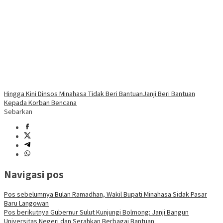
Hingga Kini Dinsos Minahasa Tidak Beri Bantuan
Janji Beri Bantuan
Kepada Korban Bencana
Sebarkan
Navigasi pos
Pos sebelumnya
Bulan Ramadhan, Wakil Bupati Minahasa Sidak Pasar
Baru Langowan
Pos berikutnya
Gubernur Sulut Kunjungi Bolmong: Janji Bangun
Universitas Negeri dan Serahkan Berbagai Bantuan