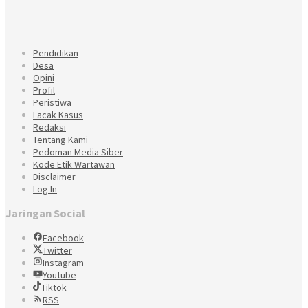
Pendidikan
Desa
Opini
Profil
Peristiwa
Lacak Kasus
Redaksi
Tentang Kami
Pedoman Media Siber
Kode Etik Wartawan
Disclaimer
Log In
Jaringan Social
Facebook
Twitter
Instagram
Youtube
Tiktok
RSS