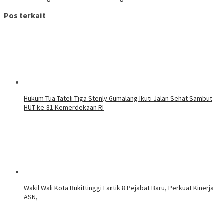
Pos terkait
Hukum Tua Tateli Tiga Stenly Gumalang Ikuti Jalan Sehat Sambut
HUT ke-81 Kemerdekaan RI
Wakil Wali Kota Bukittinggi Lantik 8 Pejabat Baru, Perkuat Kinerja
ASN,