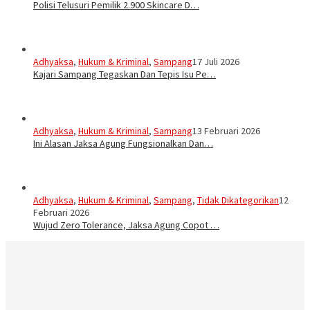
Polisi Telusuri Pemilik 2.900 Skincare D…
Adhyaksa
,
Hukum & Kriminal
,
Sampang
17 Juli 2026
Kajari Sampang Tegaskan Dan Tepis Isu Pe…
Adhyaksa
,
Hukum & Kriminal
,
Sampang
13 Februari 2026
Ini Alasan Jaksa Agung Fungsionalkan Dan…
Adhyaksa
,
Hukum & Kriminal
,
Sampang
,
Tidak Dikategorikan
12
Februari 2026
Wujud Zero Tolerance, Jaksa Agung Copot …