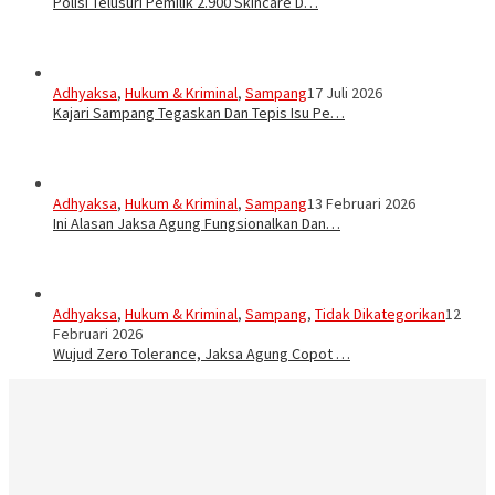
Polisi Telusuri Pemilik 2.900 Skincare D…
Adhyaksa
,
Hukum & Kriminal
,
Sampang
17 Juli 2026
Kajari Sampang Tegaskan Dan Tepis Isu Pe…
Adhyaksa
,
Hukum & Kriminal
,
Sampang
13 Februari 2026
Ini Alasan Jaksa Agung Fungsionalkan Dan…
Adhyaksa
,
Hukum & Kriminal
,
Sampang
,
Tidak Dikategorikan
12
Februari 2026
Wujud Zero Tolerance, Jaksa Agung Copot …