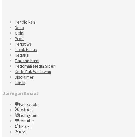
Pendidikan
Desa
Opini
Profil
Peristiwa
Lacak Kasus
Redaksi
Tentang Kami
Pedoman Media Siber
Kode Etik Wartawan
Disclaimer
Log In
Jaringan Social
Facebook
Twitter
Instagram
Youtube
Tiktok
RSS