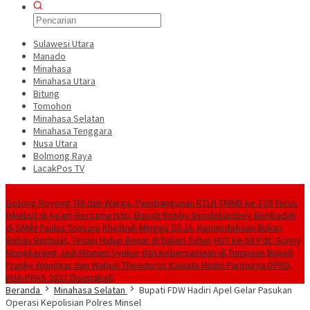
Sulawesi Utara
Manado
Minahasa
Minahasa Utara
Bitung
Tomohon
Minahasa Selatan
Minahasa Tenggara
Nusa Utara
Bolmong Raya
LacakPos TV
Konten Spesial
Gotong Royong TNI dan Warga, Pembangunan RTLH TMMD ke-129 Terus
Dikebut di Agam
Bersama Istri, Bupati Robby Dondokambey Beribadah
di GMIM Paulus Tonsaru
Khotbah Minggu GSJA: Kemerdekaan Bukan
Bebas Berbuat, Tetapi Hidup Benar di Dalam Tuhan
HUT ke-58 Pdt. Sonny
Mongkareng Jadi Momen Syukur dan Kebersamaan di Tumpaan
Bupati
Franky Wongkar dan Wabup Theodorus Kawatu Hadiri Paripurna DPRD,
KUA-PPAS 2027 Disepakati
Beranda
Minahasa Selatan
Bupati FDW Hadiri Apel Gelar Pasukan
Operasi Kepolisian Polres Minsel