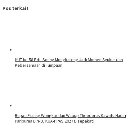
Pos terkait
HUT ke-58 Pdt. Sonny Mongkareng Jadi Momen Syukur dan
Kebersamaan di Tumpaan
Bupati Franky Wongkar dan Wabup Theodorus Kawatu Hadiri
Paripurna DPRD, KUA-PPAS 2027 Disepakati