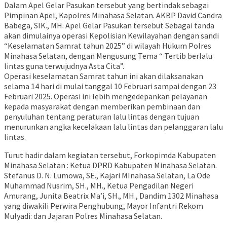
Dalam Apel Gelar Pasukan tersebut yang bertindak sebagai
Pimpinan Apel, Kapolres Minahasa Selatan. AKBP David Candra
Babega, SIK., MH. Apel Gelar Pasukan tersebut Sebagai tanda
akan dimulainya operasi Kepolisian Kewilayahan dengan sandi
“Keselamatan Samrat tahun 2025” di wilayah Hukum Polres
Minahasa Selatan, dengan Mengusung Tema “ Tertib berlalu
lintas guna terwujudnya Asta Cita”.
Operasi keselamatan Samrat tahun ini akan dilaksanakan
selama 14 hari di mulai tanggal 10 Februari sampai dengan 23
Februari 2025. Operasi ini lebih mengedepankan pelayanan
kepada masyarakat dengan memberikan pembinaan dan
penyuluhan tentang peraturan lalu lintas dengan tujuan
menurunkan angka kecelakaan lalu lintas dan pelanggaran lalu
lintas.
Turut hadir dalam kegiatan tersebut, Forkopimda Kabupaten
Minahasa Selatan : Ketua DPRD Kabupaten Minahasa Selatan.
Stefanus D. N. Lumowa, SE., Kajari MInahasa Selatan, La Ode
Muhammad Nusrim, SH., MH., Ketua Pengadilan Negeri
Amurang, Junita Beatrix Ma’i, SH., MH., Dandim 1302 Minahasa
yang diwakili Perwira Penghubung, Mayor Infantri Rekom
Mulyadi: dan Jajaran Polres Minahasa Selatan.