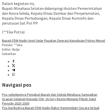
Dalam kegiatan ini,
Bupati Minahasa Selatan didampingi Asisten Pemerintahan
dan Kesra Sekda, Kepala Dinas Damkar dan Penyelamatan,
Kepala Dinas Perhubungan, Kepala Dinas Kominfo dan
perutusan Sat Pol PP.
(**Eka Putra)
Bupati FDW Hadiri Apel Gelar Pasukan Operasi Kepolisian Polres Minsel
Penulis: **eka
Editor: Butje
Sebarkan
Navigasi pos
Pos sebelumnya
Penjabat Bupati dan Sekda Minahasa Sampaikan
Ucapan Selamat Kepada YSK- Victory Resmi Menang Pilgub Sulut
Periode 2025-2030
Pos berikutnya
Bupati FDW Hadiri Rakor Kemendagri Secara Virtual