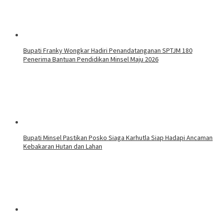
Bupati Franky Wongkar Hadiri Penandatanganan SPTJM 180
Penerima Bantuan Pendidikan Minsel Maju 2026
Bupati Minsel Pastikan Posko Siaga Karhutla Siap Hadapi Ancaman
Kebakaran Hutan dan Lahan