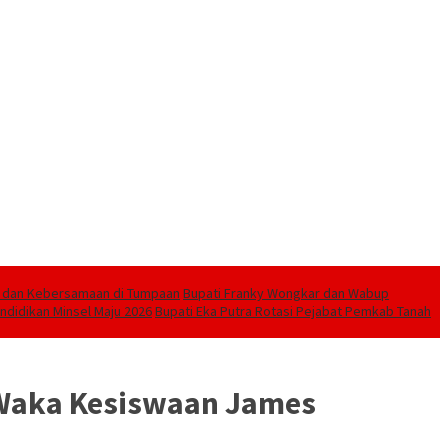
r dan Kebersamaan di Tumpaan
Bupati Franky Wongkar dan Wabup
didikan Minsel Maju 2026
Bupati Eka Putra Rotasi Pejabat Pemkab Tanah
 Waka Kesiswaan James