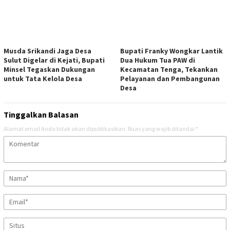
Musda Srikandi Jaga Desa
Bupati Franky Wongkar Lantik
Sulut Digelar di Kejati, Bupati
Dua Hukum Tua PAW di
Minsel Tegaskan Dukungan
Kecamatan Tenga, Tekankan
untuk Tata Kelola Desa
Pelayanan dan Pembangunan
Desa
Tinggalkan Balasan
Alamat email Anda tidak akan dipublikasikan.
Ruas yang wajib ditandai
*