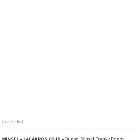
Caption : (ist(
MINSEL – LACAKPOS.CO.ID –
Bupati Minsel Franky Donny