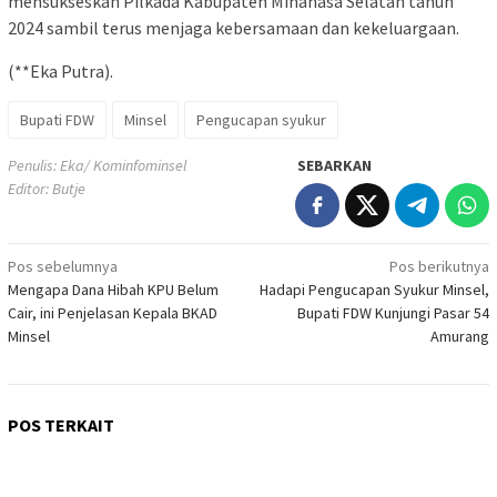
mensukseskan Pilkada Kabupaten Minahasa Selatan tahun
2024 sambil terus menjaga kebersamaan dan kekeluargaan.
(**Eka Putra).
Bupati FDW
Minsel
Pengucapan syukur
Penulis: Eka/ Kominfominsel
SEBARKAN
Editor: Butje
Navigasi
Pos sebelumnya
Pos berikutnya
Mengapa Dana Hibah KPU Belum
Hadapi Pengucapan Syukur Minsel,
pos
Cair, ini Penjelasan Kepala BKAD
Bupati FDW Kunjungi Pasar 54
Minsel
Amurang
POS TERKAIT