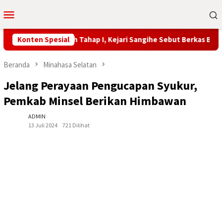
Loncat
Menu
ke
Mobile
konten
kai Tahuna Masih Tahap I, Kejari Sangihe Sebut Berkas Belum L
Konten Spesial
Beranda
Minahasa Selatan
Jelang Perayaan Pengucapan Syukur,
Pemkab Minsel Berikan Himbawan
ADMIN
13 Juli 2024
721 Dilihat