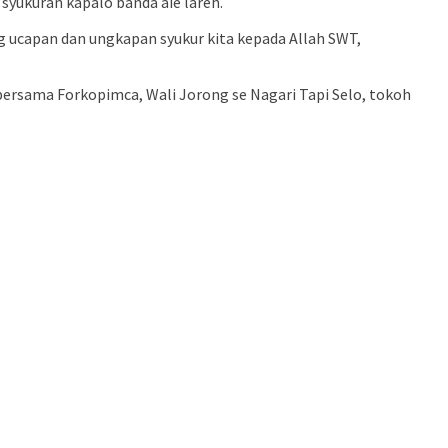
syukuran kapalo banda aie lareh.
ing ucapan dan ungkapan syukur kita kepada Allah SWT,
 bersama Forkopimca, Wali Jorong se Nagari Tapi Selo, tokoh