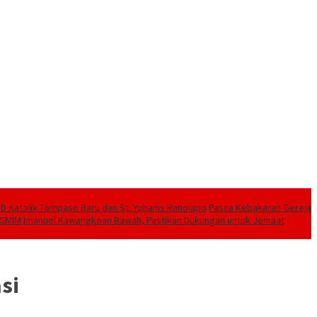
SD Katolik Tompaso Baru dan St. Yohanis Ranoiapo
Pasca Kebakaran Gereja
a GMIM Imanuel Kawangkoan Bawah, Pastikan Dukungan untuk Jemaat
si