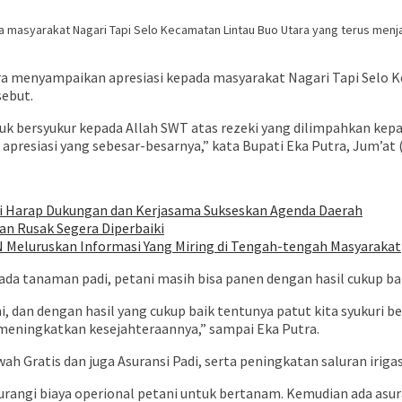
 masyarakat Nagari Tapi Selo Kecamatan Lintau Buo Utara yang terus menjag
ra menyampaikan apresiasi kepada masyarakat Nagari Tapi Selo 
sebut.
uk bersyukur kepada Allah SWT atas rezeki yang dilimpahkan kepada
esiasi yang sebesar-besarnya,” kata Bupati Eka Putra, Jum’at (2
di Harap Dukungan dan Kerjasama Sukseskan Agenda Daerah
an Rusak Segera Diperbaiki
SN Meluruskan Informasi Yang Miring di Tengah-tengah Masyarakat
da tanaman padi, petani masih bisa panen dengan hasil cukup baik
 dan dengan hasil yang cukup baik tentunya patut kita syukuri 
meningkatkan kesejahteraannya,” sampai Eka Putra.
 Gratis dan juga Asuransi Padi, serta peningkatan saluran irigas
ngi biaya operional petani untuk bertanam. Kemudian ada asura