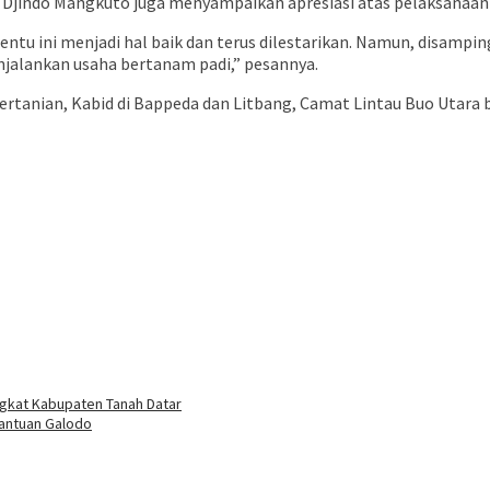
 Djindo Mangkuto juga menyampaikan apresiasi atas pelaksanaan 
 tentu ini menjadi hal baik dan terus dilestarikan. Namun, disamp
jalankan usaha bertanam padi,” pesannya.
 Pertanian, Kabid di Bappeda dan Litbang, Camat Lintau Buo Utara
ngkat Kabupaten Tanah Datar
antuan Galodo