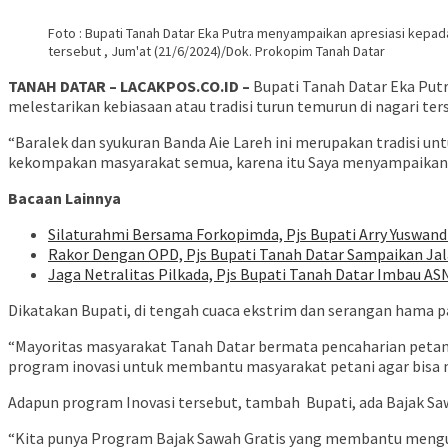
Foto : Bupati Tanah Datar Eka Putra menyampaikan apresiasi kepada
tersebut , Jum'at (21/6/2024)/Dok. Prokopim Tanah Datar
TANAH DATAR – LACAKPOS.CO.ID –
Bupati Tanah Datar Eka Put
melestarikan kebiasaan atau tradisi turun temurun di nagari ter
“Baralek dan syukuran Banda Aie Lareh ini merupakan tradisi unt
kekompakan masyarakat semua, karena itu Saya menyampaikan apr
Bacaan Lainnya
Silaturahmi Bersama Forkopimda, Pjs Bupati Arry Yuswan
Rakor Dengan OPD, Pjs Bupati Tanah Datar Sampaikan Jal
Jaga Netralitas Pilkada, Pjs Bupati Tanah Datar Imbau A
Dikatakan Bupati, di tengah cuaca ekstrim dan serangan hama pa
“Mayoritas masyarakat Tanah Datar bermata pencaharian petani,
program inovasi untuk membantu masyarakat petani agar bisa 
Adapun program Inovasi tersebut, tambah Bupati, ada Bajak Sawah
“Kita punya Program Bajak Sawah Gratis yang membantu mengura