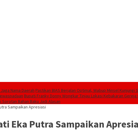
l Jaga Nama Daerah
Pastikan BIAS Berjalan Optimal, Wabup Minsel Kunjungi 
 Kewaspadaan
Bupati Franky Donny Wongkar Tinjau Lokasi Kebakaran Gerej
ai Sorotan Bahan Baku Jadi Alasan
Putra Sampaikan Apresiasi
ati Eka Putra Sampaikan Apresia