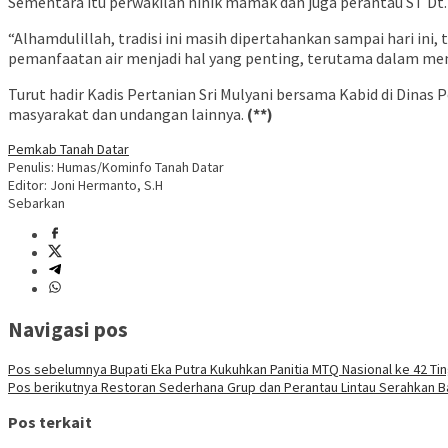
Sementara itu perwakilan ninik mamak dan juga perantau ST Dt.
“Alhamdulillah, tradisi ini masih dipertahankan sampai hari ini,
pemanfaatan air menjadi hal yang penting, terutama dalam men
Turut hadir Kadis Pertanian Sri Mulyani bersama Kabid di Dinas
masyarakat dan undangan lainnya.
(**)
Pemkab Tanah Datar
Penulis: Humas/Kominfo Tanah Datar
Editor: Joni Hermanto, S.H
Sebarkan
Navigasi pos
Pos sebelumnya
Bupati Eka Putra Kukuhkan Panitia MTQ Nasional ke 42 Ti
Pos berikutnya
Restoran Sederhana Grup dan Perantau Lintau Serahkan B
Pos terkait