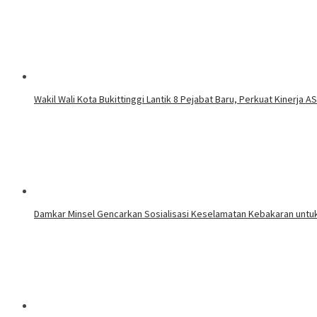
Wakil Wali Kota Bukittinggi Lantik 8 Pejabat Baru, Perkuat Kinerja A
Damkar Minsel Gencarkan Sosialisasi Keselamatan Kebakaran untu