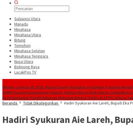
Sulawesi Utara
Manado
Minahasa
Minahasa Utara
Bitung
Tomohon
Minahasa Selatan
Minahasa Tenggara
Nusa Utara
Bolmong Raya
LacakPos TV
Konten Spesial
Menuju Jamnas XII 2026, Bupati Franky Wongkar Pesankan Pramuka Minse
GMIM Imanuel Kawangkoan Bawah, Wabup Minsel Ajak Warga Tingkatkan
‎Keterlambatan Pendistribusian Makanan Bergizi Gratis di SPPG Tahuna Tu
Beranda
Tidak Dikategorikan
Hadiri Syukuran Aie Lareh, Bupati Eka 
Hadiri Syukuran Aie Lareh, Bup