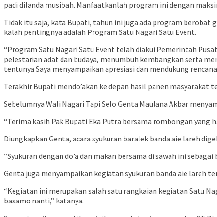
padi dilanda musibah. Manfaatkanlah program ini dengan maksim
Tidak itu saja, kata Bupati, tahun ini juga ada program berobat
kalah pentingnya adalah Program Satu Nagari Satu Event.
“Program Satu Nagari Satu Event telah diakui Pemerintah Pusa
pelestarian adat dan budaya, menumbuh kembangkan serta me
tentunya Saya menyampaikan apresiasi dan mendukung rencana pe
Terakhir Bupati mendo’akan ke depan hasil panen masyarakat 
Sebelumnya Wali Nagari Tapi Selo Genta Maulana Akbar menyam
“Terima kasih Pak Bupati Eka Putra bersama rombongan yang had
Diungkapkan Genta, acara syukuran baralek banda aie lareh dige
“Syukuran dengan do’a dan makan bersama di sawah ini sebagai 
Genta juga menyampaikan kegiatan syukuran banda aie lareh ters
“Kegiatan ini merupakan salah satu rangkaian kegiatan Satu Naga
basamo nanti,” katanya.