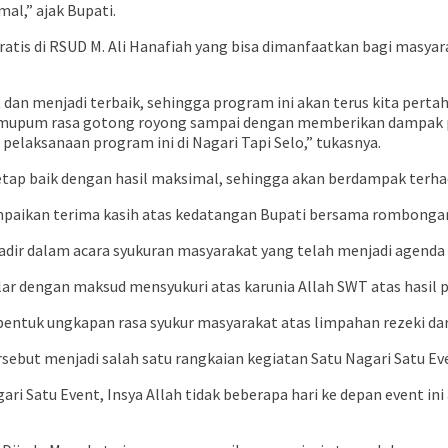
al,” ajak Bupati.
 gratis di RSUD M. Ali Hanafiah yang bisa dimanfaatkan bagi masy
t dan menjadi terbaik, sehingga program ini akan terus kita p
mupum rasa gotong royong sampai dengan memberikan dampak p
laksanaan program ini di Nagari Tapi Selo,” tukasnya.
tetap baik dengan hasil maksimal, sehingga akan berdampak ter
paikan terima kasih atas kedatangan Bupati bersama rombongan 
ir dalam acara syukuran masyarakat yang telah menjadi agenda t
lar dengan maksud mensyukuri atas karunia Allah SWT atas hasil 
bentuk ungkapan rasa syukur masyarakat atas limpahan rezeki dari
ebut menjadi salah satu rangkaian kegiatan Satu Nagari Satu Even
ri Satu Event, Insya Allah tidak beberapa hari ke depan event ini