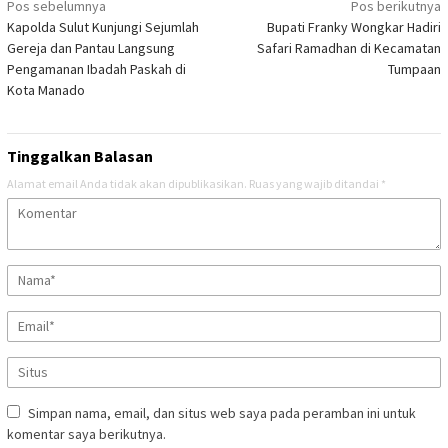
Navigasi
Pos sebelumnya
Pos berikutnya
Kapolda Sulut Kunjungi Sejumlah
Bupati Franky Wongkar Hadiri
pos
Gereja dan Pantau Langsung
Safari Ramadhan di Kecamatan
Pengamanan Ibadah Paskah di
Tumpaan
Kota Manado
Tinggalkan Balasan
Alamat email Anda tidak akan dipublikasikan.
Ruas yang wajib ditandai
*
Simpan nama, email, dan situs web saya pada peramban ini untuk
komentar saya berikutnya.