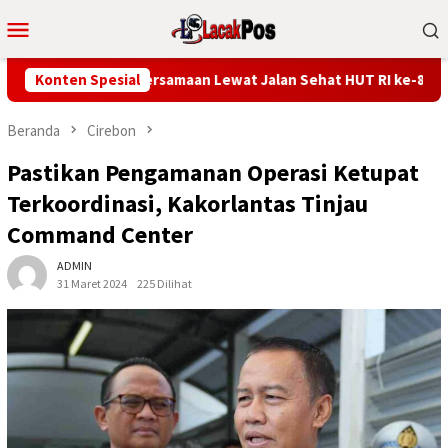
Loncat
Menu
ke
Mobile
konten
erkuat Kebersamaan Lewat Jalan Sehat HUT RI ke-81
Konten Spesial
LKA
Beranda
Cirebon
Pastikan Pengamanan Operasi Ketupat
Terkoordinasi, Kakorlantas Tinjau
Command Center
ADMIN
31 Maret 2024
225 Dilihat