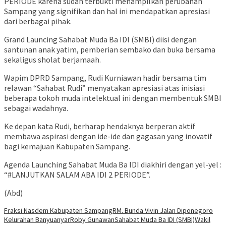
PERIODE karena sudah terbukti menampilkan perubahan
Sampang yang signifikan dan hal ini mendapatkan apresiasi
dari berbagai pihak.
Grand Launcing Sahabat Muda Ba IDI (SMBI) diisi dengan
santunan anak yatim, pemberian sembako dan buka bersama
sekaligus sholat berjamaah.
Wapim DPRD Sampang, Rudi Kurniawan hadir bersama tim
relawan “Sahabat Rudi” menyatakan apresiasi atas inisiasi
beberapa tokoh muda intelektual ini dengan membentuk SMBI
sebagai wadahnya.
Ke depan kata Rudi, berharap hendaknya berperan aktif
membawa aspirasi dengan ide-ide dan gagasan yang inovatif
bagi kemajuan Kabupaten Sampang.
Agenda Launching Sahabat Muda Ba IDI diakhiri dengan yel-yel :
“#LANJUTKAN SALAM ABA IDI 2 PERIODE”.
(Abd)
Fraksi Nasdem Kabupaten Sampang
RM. Bunda Vivin Jalan Diponegoro
Kelurahan Banyuanyar
Roby Gunawan
Sahabat Muda Ba IDI (SMBI)
Wakil