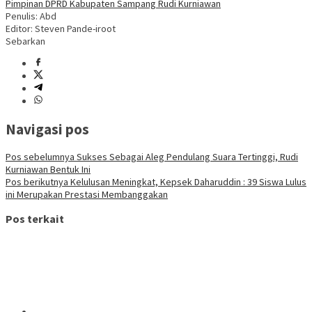
Pimpinan DPRD Kabupaten Sampang Rudi Kurniawan
Penulis: Abd
Editor: Steven Pande-iroot
Sebarkan
Navigasi pos
Pos sebelumnya
Sukses Sebagai Aleg Pendulang Suara Tertinggi, Rudi
Kurniawan Bentuk Ini
Pos berikutnya
Kelulusan Meningkat, Kepsek Daharuddin : 39 Siswa Lulus
ini Merupakan Prestasi Membanggakan
Pos terkait