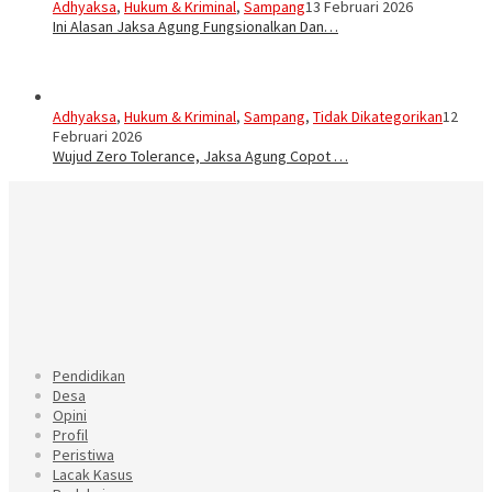
Adhyaksa
,
Hukum & Kriminal
,
Sampang
13 Februari 2026
Ini Alasan Jaksa Agung Fungsionalkan Dan…
Adhyaksa
,
Hukum & Kriminal
,
Sampang
,
Tidak Dikategorikan
12
Februari 2026
Wujud Zero Tolerance, Jaksa Agung Copot …
Pendidikan
Desa
Opini
Profil
Peristiwa
Lacak Kasus