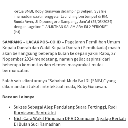
Ketua SMBI, Roby Gunawan didampingi Sekjen, Syafrie
Imamuddin saat menggelar Launching bertempat di RM.
Bunda Vivin, Jl. Diponegoro-Sampang, Jum'at (29/03/2024)
dengan tageline "LANJUTKAN SALAM ABA IDI 2 PERIODE"
(ist)
SAMPANG – LACAKPOS-CO.ID –
Pagelaran Pemilihan Umum
Kepala Daerah dan Wakil Kepala Daerah (Pemilukada) masih
akan berlangsung beberapa bulan ke depan yakni Rabu, 27
Nopember 2024 mendatang, namun geliat aspirasi dari
beberapa komunitas dan elemen masyarakat mulai
bermunculan.
Salah satu diantaranya “Sahabat Muda Ba IDI (SMBI)” yang
dikomandani tokoh intelektual muda, Roby Gunawan.
Bacaan Lainnya
Sukses Sebagai Aleg Pendulang Suara Tertinggi, Rudi
Kurniawan Bentuk Ini
Nich Cara Wakil Pimpinan DPRD Sampang Ngalap Berkah
Di Bulan Suci Ramadhan