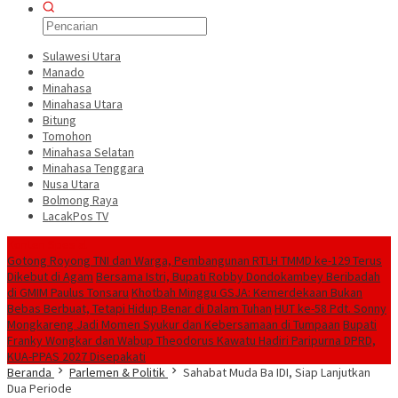
Sulawesi Utara
Manado
Minahasa
Minahasa Utara
Bitung
Tomohon
Minahasa Selatan
Minahasa Tenggara
Nusa Utara
Bolmong Raya
LacakPos TV
Konten Spesial
Gotong Royong TNI dan Warga, Pembangunan RTLH TMMD ke-129 Terus
Dikebut di Agam
Bersama Istri, Bupati Robby Dondokambey Beribadah
di GMIM Paulus Tonsaru
Khotbah Minggu GSJA: Kemerdekaan Bukan
Bebas Berbuat, Tetapi Hidup Benar di Dalam Tuhan
HUT ke-58 Pdt. Sonny
Mongkareng Jadi Momen Syukur dan Kebersamaan di Tumpaan
Bupati
Franky Wongkar dan Wabup Theodorus Kawatu Hadiri Paripurna DPRD,
KUA-PPAS 2027 Disepakati
Beranda
Parlemen & Politik
Sahabat Muda Ba IDI, Siap Lanjutkan
Dua Periode