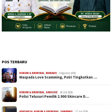
POS TERBARU
HUKUM & KRIMINAL
,
MANADO
4 Agustus 2026
Waspada Love Scamming, Polri Tingkatkan …
HUKUM & KRIMINAL
,
SANGIHE
28 Juli 2026
Polisi Telusuri Pemilik 2.900 Skincare D…
ADHYAKSA
,
HUKUM & KRIMINAL
,
SAMPANG
17 Juli 2026