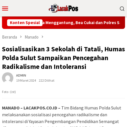
Loncat
Menu
ke
Mobile
konten
elabuhan Tahuna Menggantung, Bea Cukai dan Polres Sangihe Be
Konten Spesial
Beranda
Manado
Sosialisasikan 3 Sekolah di Tatali, Humas
Polda Sulut Sampaikan Pencegahan
Radikalisme dan Intoleransi
ADMIN
19 Maret 2024
222 Dilihat
Foto : (ist)
MANADO – LACAKPOS.CO.ID –
Tim Bidang Humas Polda Sulut
melaksanakan sosialisasi pencegahan radikalisme dan
intoleransi di Yayasan Pengembangan Pendidikan Semangat