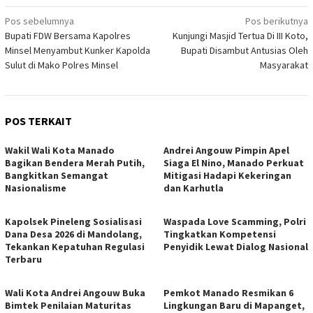
Navigasi
Pos sebelumnya
Pos berikutnya
Bupati FDW Bersama Kapolres
Kunjungi Masjid Tertua Di III Koto,
pos
Minsel Menyambut Kunker Kapolda
Bupati Disambut Antusias Oleh
Sulut di Mako Polres Minsel
Masyarakat
POS TERKAIT
Wakil Wali Kota Manado
Andrei Angouw Pimpin Apel
Bagikan Bendera Merah Putih,
Siaga El Nino, Manado Perkuat
Bangkitkan Semangat
Mitigasi Hadapi Kekeringan
Nasionalisme
dan Karhutla
Kapolsek Pineleng Sosialisasi
Waspada Love Scamming, Polri
Dana Desa 2026 di Mandolang,
Tingkatkan Kompetensi
Tekankan Kepatuhan Regulasi
Penyidik Lewat Dialog Nasional
Terbaru
Wali Kota Andrei Angouw Buka
Pemkot Manado Resmikan 6
Bimtek Penilaian Maturitas
Lingkungan Baru di Mapanget,