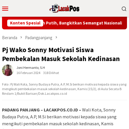
Loncat
Menu
ke
Mobile
konten
n Bendera Merah Putih, Bangkitkan Semangat Nasionalisme
Konten Spesial
Beranda
Padangpanjang
Pj Wako Sonny Motivasi Siswa
Pembekalan Masuk Sekolah Kedinasan
Joni Hermanto, S.H
16 Februari 2024
318 Dilihat
Foto : Pj Wali Kota, Sonny Budaya Putra, A.P, M.Si berikan motivasi kepada siswa yang
mengikuti pembekalan masuk sekolah kedinasan, Kamis (15/2), di Aula Secata B
Rindam 1/Bukit Barisan/Dok.Lacakpos.co.id
PADANG PANJANG – LACAKPOS.CO.ID –
Wali Kota, Sonny
Budaya Putra, A.P, M.Si berikan motivasi kepada siswa yang
mengikuti pembekalan masuk sekolah kedinasan, Kamis