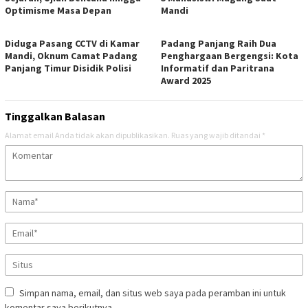
Optimisme Masa Depan
Mandi
Diduga Pasang CCTV di Kamar
Padang Panjang Raih Dua
Mandi, Oknum Camat Padang
Penghargaan Bergengsi: Kota
Panjang Timur Disidik Polisi
Informatif dan Paritrana
Award 2025
Tinggalkan Balasan
Alamat email Anda tidak akan dipublikasikan.
Ruas yang wajib ditandai
*
Simpan nama, email, dan situs web saya pada peramban ini untuk
komentar saya berikutnya.