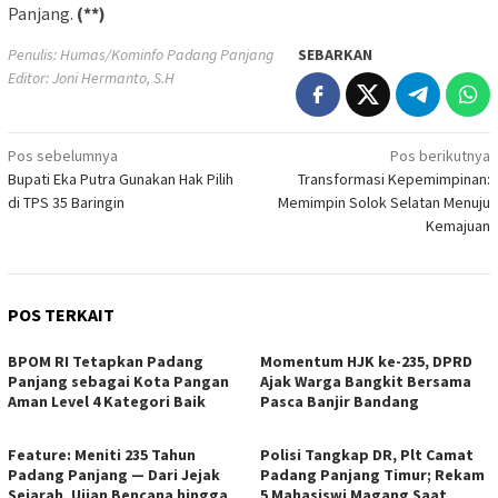
Panjang.
(**)
Penulis: Humas/Kominfo Padang Panjang
SEBARKAN
Editor: Joni Hermanto, S.H
Navigasi
Pos sebelumnya
Pos berikutnya
Bupati Eka Putra Gunakan Hak Pilih
Transformasi Kepemimpinan:
pos
di TPS 35 Baringin
Memimpin Solok Selatan Menuju
Kemajuan
POS TERKAIT
BPOM RI Tetapkan Padang
Momentum HJK ke-235, DPRD
Panjang sebagai Kota Pangan
Ajak Warga Bangkit Bersama
Aman Level 4 Kategori Baik
Pasca Banjir Bandang
Feature: Meniti 235 Tahun
Polisi Tangkap DR, Plt Camat
Padang Panjang — Dari Jejak
Padang Panjang Timur; Rekam
Sejarah, Ujian Bencana hingga
5 Mahasiswi Magang Saat