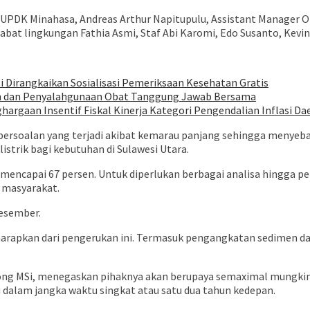
UPDK Minahasa, Andreas Arthur Napitupulu, Assistant Manager 
bat lingkungan Fathia Asmi, Staf Abi Karomi, Edo Susanto, Kev
i Dirangkaikan Sosialisasi Pemeriksaan Kesehatan Gratis
an dan Penyalahgunaan Obat Tanggung Jawab Bersama
gaan Insentif Fiskal Kinerja Kategori Pengendalian Inflasi Da
rsoalan yang terjadi akibat kemarau panjang sehingga menyeba
strik bagi kebutuhan di Sulawesi Utara.
 mencapai 67 persen. Untuk diperlukan berbagai analisa hingga
a masyarakat.
Desember.
iharapkan dari pengerukan ini. Termasuk pengangkatan sedimen 
ong MSi, menegaskan pihaknya akan berupaya semaximal mungkin. T
u dalam jangka waktu singkat atau satu dua tahun kedepan.