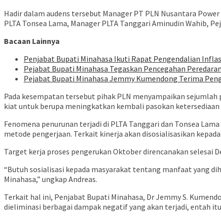
Hadir dalam audens tersebut Manager PT PLN Nusantara Power 
PLTA Tonsea Lama, Manager PLTA Tanggari Aminudin Wahib, Peja
Bacaan Lainnya
Penjabat Bupati Minahasa Ikuti Rapat Pengendalian Inflas
Pejabat Bupati Minahasa Tegaskan Pencegahan Peredar
Pejabat Bupati Minahasa Jemmy Kumendong Terima Penghar
Pada kesempatan tersebut pihak PLN menyampaikan sejumlah pe
kiat untuk berupa meningkatkan kembali pasokan ketersediaan li
Fenomena penurunan terjadi di PLTA Tanggari dan Tonsea Lama
metode pengerjaan. Terkait kinerja akan disosialisasikan kepad
Target kerja proses pengerukan Oktober direncanakan selesai 
“Butuh sosialisasi kepada masyarakat tentang manfaat yang d
Minahasa,” ungkap Andreas.
Terkait hal ini, Penjabat Bupati Minahasa, Dr Jemmy S. Kumend
dieliminasi berbagai dampak negatif yang akan terjadi, entah it