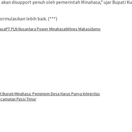
at akan disupport penuh oleh pemerintah Minahasa,” ujar Bupa
rmulasikan lebih baik. (***)
asa
PT PLN Nusantara Power Minahasa
Witnes Makasidamo
 Bupati Minahasa: Pemimpin Desa Harus Punya Integritas
ecamatan Passi Timur