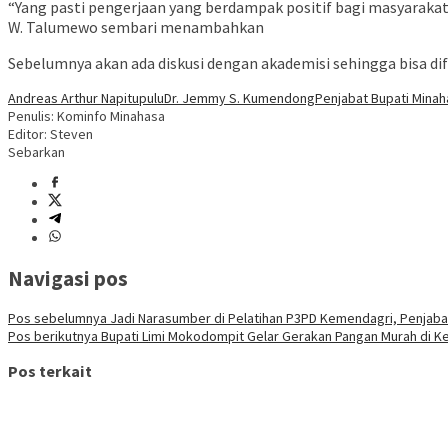
“Yang pasti pengerjaan yang berdampak positif bagi masyarak
W. Talumewo sembari menambahkan
Sebelumnya akan ada diskusi dengan akademisi sehingga bisa difo
Andreas Arthur Napitupulu
Dr. Jemmy S. Kumendong
Penjabat Bupati Minah
Penulis: Kominfo Minahasa
Editor: Steven
Sebarkan
Navigasi pos
Pos sebelumnya
Jadi Narasumber di Pelatihan P3PD Kemendagri, Penjabat
Pos berikutnya
Bupati Limi Mokodompit Gelar Gerakan Pangan Murah di K
Pos terkait