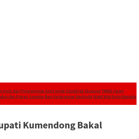
aan Kota dan Pengamanan Aset untuk Dongkrak Ekonomi
TMMD Agam
ukai dan Polres Sangihe Beri Keterangan Berbeda
Wakil Wali Kota Manado
Bupati Kumendong Bakal