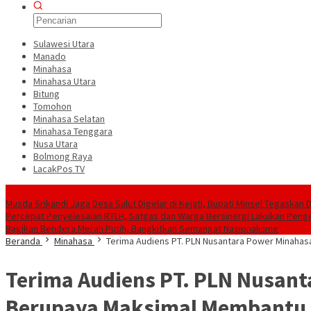
Sulawesi Utara
Manado
Minahasa
Minahasa Utara
Bitung
Tomohon
Minahasa Selatan
Minahasa Tenggara
Nusa Utara
Bolmong Raya
LacakPos TV
Konten Spesial
Musda Srikandi Jaga Desa Sulut Digelar di Kejati, Bupati Minsel Tegaskan
Percepat Penyelesaian RTLH, Satgas dan Warga Bersinergi Lakukan Peng
Bagikan Bendera Merah Putih, Bangkitkan Semangat Nasionalisme
Beranda
Minahasa
Terima Audiens PT. PLN Nusantara Power Minaha
Terima Audiens PT. PLN Nusan
Berupaya Maksimal Membantu