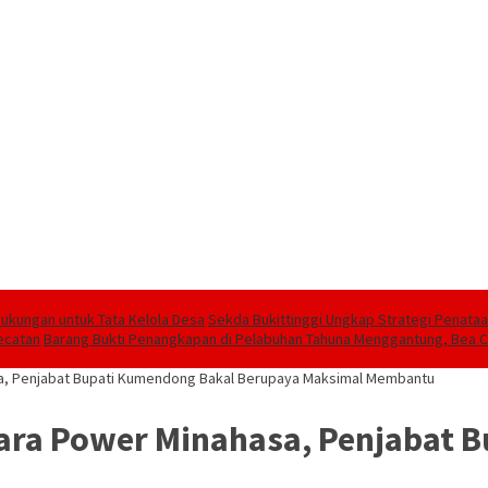
 Dukungan untuk Tata Kelola Desa
Sekda Bukittinggi Ungkap Strategi Penat
ecatan
Barang Bukti Penangkapan di Pelabuhan Tahuna Menggantung, Bea C
sa, Penjabat Bupati Kumendong Bakal Berupaya Maksimal Membantu
tara Power Minahasa, Penjabat 