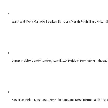
Wakil Wali Kota Manado Bagikan Bendera Merah Putih, Bangkitkan
Bupati Robby Dondokambey Lantik 114 Pejabat Pemkab Minahasa,
Kasi Intel Kejari Minahasa: Pengelolaan Dana Desa Bermasalah Diut