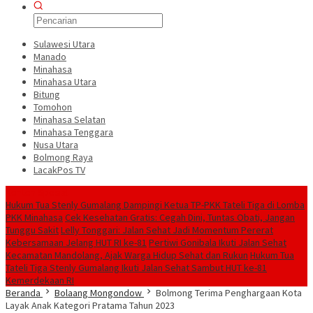
Sulawesi Utara
Manado
Minahasa
Minahasa Utara
Bitung
Tomohon
Minahasa Selatan
Minahasa Tenggara
Nusa Utara
Bolmong Raya
LacakPos TV
Konten Spesial
Hukum Tua Stenly Gumalang Dampingi Ketua TP-PKK Tateli Tiga di Lomba
PKK Minahasa
Cek Kesehatan Gratis: Cegah Dini, Tuntas Obati, Jangan
Tunggu Sakit
Lelly Tonggari: Jalan Sehat Jadi Momentum Pererat
Kebersamaan Jelang HUT RI ke-81
Pertiwi Gonibala Ikuti Jalan Sehat
Kecamatan Mandolang, Ajak Warga Hidup Sehat dan Rukun
Hukum Tua
Tateli Tiga Stenly Gumalang Ikuti Jalan Sehat Sambut HUT ke-81
Kemerdekaan RI
Beranda
Bolaang Mongondow
Bolmong Terima Penghargaan Kota
Layak Anak Kategori Pratama Tahun 2023