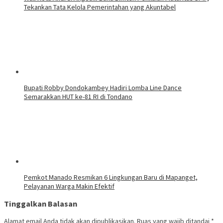
Tekankan Tata Kelola Pemerintahan yang Akuntabel
Bupati Robby Dondokambey Hadiri Lomba Line Dance
Semarakkan HUT ke-81 RI di Tondano
Pemkot Manado Resmikan 6 Lingkungan Baru di Mapanget,
Pelayanan Warga Makin Efektif
Tinggalkan Balasan
Alamat email Anda tidak akan dipublikasikan.
Ruas yang wajib ditandai
*