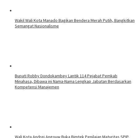
Wakil Wali Kota Manado Bagikan Bendera Merah Putih, Bangkitkan
Semangat Nasionalisme
Bupati Robby Dondokambey Lantik 114 Pejabat Pemkab
Minahasa, Dibawa ini Nama-Nama Lengkap Jabatan Berdasarkan
Kompetensi Manajemen
Wali Kota Andrei Angouw Buka Bimtek Penilaian Maturitas SPIP,