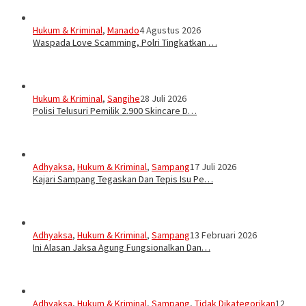
Hukum & Kriminal
,
Manado
4 Agustus 2026
Waspada Love Scamming, Polri Tingkatkan …
Hukum & Kriminal
,
Sangihe
28 Juli 2026
Polisi Telusuri Pemilik 2.900 Skincare D…
Adhyaksa
,
Hukum & Kriminal
,
Sampang
17 Juli 2026
Kajari Sampang Tegaskan Dan Tepis Isu Pe…
Adhyaksa
,
Hukum & Kriminal
,
Sampang
13 Februari 2026
Ini Alasan Jaksa Agung Fungsionalkan Dan…
Adhyaksa
,
Hukum & Kriminal
,
Sampang
,
Tidak Dikategorikan
12