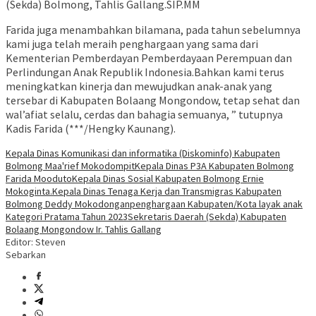
(Sekda) Bolmong, Tahlis Gallang.SIP.MM
Farida juga menambahkan bilamana, pada tahun sebelumnya
kami juga telah meraih penghargaan yang sama dari
Kementerian Pemberdayan Pemberdayaan Perempuan dan
Perlindungan Anak Republik Indonesia.Bahkan kami terus
meningkatkan kinerja dan mewujudkan anak-anak yang
tersebar di Kabupaten Bolaang Mongondow, tetap sehat dan
wal’afiat selalu, cerdas dan bahagia semuanya, ” tutupnya
Kadis Farida (***/Hengky Kaunang).
Kepala Dinas Komunikasi dan informatika (Diskominfo) Kabupaten
Bolmong Maa'rief Mokodompit
Kepala Dinas P3A Kabupaten Bolmong
Farida Mooduto
Kepala Dinas Sosial Kabupaten Bolmong Ernie
Mokoginta.
Kepala Dinas Tenaga Kerja dan Transmigras Kabupaten
Bolmong Deddy Mokodongan
penghargaan Kabupaten/Kota layak anak
Kategori Pratama Tahun 2023
Sekretaris Daerah (Sekda) Kabupaten
Bolaang Mongondow Ir. Tahlis Gallang
Editor: Steven
Sebarkan