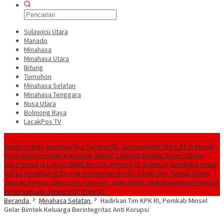
Sulawesi Utara
Manado
Minahasa
Minahasa Utara
Bitung
Tomohon
Minahasa Selatan
Minahasa Tenggara
Nusa Utara
Bolmong Raya
LacakPos TV
Konten Spesial
Bupati Franky Wongkar Ikut Fun Run 5K, Semarak HUT RI ke-81 di Minsel
Desa Kumu Perkuat Kapasitas Digital, Langkah Menuju Smart Village
Bakti Sosial di Lokasi TMMD ke-129, Persit KCK Salurkan Sembako untuk
Warga Penghuni RTLH
Cek Kesehatan Gratis: Cegah Dini, Tuntas Obati,
Jangan Tunggu Sakit
Lelly Tonggari: Jalan Sehat Jadi Momentum Pererat
Kebersamaan Jelang HUT RI ke-81
Beranda
Minahasa Selatan
Hadirkan Tim KPK RI, Pemkab Minsel
Gelar Bimtek Keluarga Berintegritas Anti Korupsi