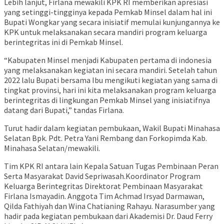
Lebih lanjut, Firlana mewakili KPK RI memberikan apresiasi
yang setinggi-tingginya kepada Pemkab Minsel dalam hal ini
Bupati Wongkar yang secara inisiatif memulai kunjungannya ke
KPK untuk melaksanakan secara mandiri program keluarga
berintegritas ini di Pemkab Minsel.
“Kabupaten Minsel menjadi Kabupaten pertama di indonesia
yang melaksanakan kegiatan ini secara mandiri. Setelah tahun
2022 lalu Bupati bersama Ibu mengikuti kegiatan yang sama di
tingkat provinsi, hari ini kita melaksanakan program keluarga
berintegritas di lingkungan Pemkab Minsel yang inisiatifnya
datang dari Bupati,” tandas Firlana.
Turut hadir dalam kegiatan pembukaan, Wakil Bupati Minahasa
Selatan Bpk. Pdt. Petra Yani Rembang dan Forkopimda Kab.
Minahasa Selatan/mewakili.
Tim KPK RI antara lain Kepala Satuan Tugas Pembinaan Peran
Serta Masyarakat David Sepriwasah.Koordinator Program
Keluarga Berintegritas Direktorat Pembinaan Masyarakat
Firlana Ismayadin. Anggota Tim Achmad Irsyad Darmawan,
Qilda Fathiyah dan Wina Chatianing Rahayu. Narasumber yang
hadir pada kegiatan pembukaan dari Akademisi Dr. Daud Ferry