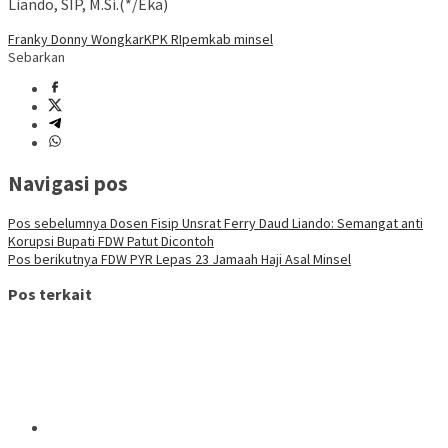
Liando, SIP, M.Si.(*/Eka)
Franky Donny Wongkar
KPK RI
pemkab minsel
Sebarkan
Navigasi pos
Pos sebelumnya
Dosen Fisip Unsrat Ferry Daud Liando: Semangat anti
Korupsi Bupati FDW Patut Dicontoh
Pos berikutnya
FDW PYR Lepas 23 Jamaah Haji Asal Minsel
Pos terkait