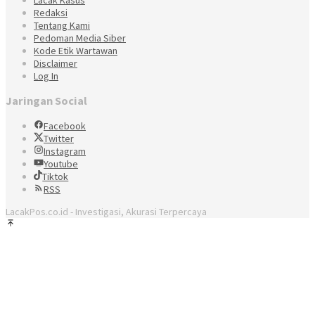
Redaksi
Tentang Kami
Pedoman Media Siber
Kode Etik Wartawan
Disclaimer
Log In
Jaringan Social
Facebook
Twitter
Instagram
Youtube
Tiktok
RSS
LacakPos.co.id - Investigasi, Akurasi Terpercaya