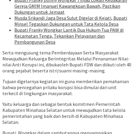
Bupati Franky Donny Wongkar Tinjau Lokasi Kebakaran
Gereja GMIM Imanuel Kawangkoan Bawah, Pastikan
Dukungan untuk Jemaat
Musda Srikandi Jaga Desa Sulut Digelar di Kejati, Bupati
Minsel Tegaskan Dukungan untuk Tata Kelola Desa
Bupati Franky Wongkar Lantik Dua Hukum Tua PAW di
Kecamatan Tenga, Tekankan Pelayanan dan
Pembangunan Desa
Serta mengusung tema Pemberdayaan Serta Masyarakat
Mewujudkan Keluarga Berintegritas Melalui Penanaman Nilai-
nilai Anti Korupsi ini, dibukaoleh Bupati FDW dan diikuti oleh 40
orang pejabat beserta istri/suami masing-masing.
Tujuan digelarnya kegiatan ini guna memberikan pemahaman
bahwa pencegahan prilaku korupsi bisa dimulai dari unit
terkecil di lingkungan masyarakat.
Yaitu keluarga dan sebagai bentuk komitmen Pemerintah
Kabupaten Minahasa Selatan untuk mewujudkan tata kelola
pemerintahan yang baik dan bersih di Kabupaten Minahasa
Selatan.
Bupati Wongkar dalam sambutannya menyampaikan,