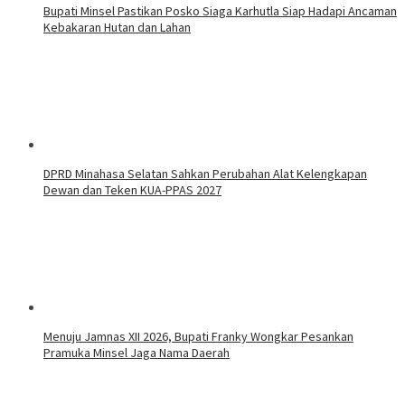
Bupati Minsel Pastikan Posko Siaga Karhutla Siap Hadapi Ancaman
Kebakaran Hutan dan Lahan
DPRD Minahasa Selatan Sahkan Perubahan Alat Kelengkapan
Dewan dan Teken KUA-PPAS 2027
Menuju Jamnas XII 2026, Bupati Franky Wongkar Pesankan
Pramuka Minsel Jaga Nama Daerah