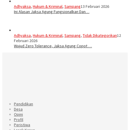
Adhyaksa
,
Hukum & Kriminal
,
Sampang
13 Februari 2026
Ini Alasan Jaksa Agung Fungsionalkan Dan…
Adhyaksa
,
Hukum & Kriminal
,
Sampang
,
Tidak Dikategorikan
12
Februari 2026
Wujud Zero Tolerance, Jaksa Agung Copot …
Pendidikan
Desa
Opini
Profil
Peristiwa
Lacak Kasus