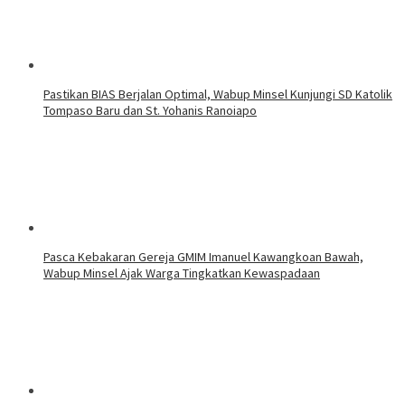
Pastikan BIAS Berjalan Optimal, Wabup Minsel Kunjungi SD Katolik
Tompaso Baru dan St. Yohanis Ranoiapo
Pasca Kebakaran Gereja GMIM Imanuel Kawangkoan Bawah,
Wabup Minsel Ajak Warga Tingkatkan Kewaspadaan