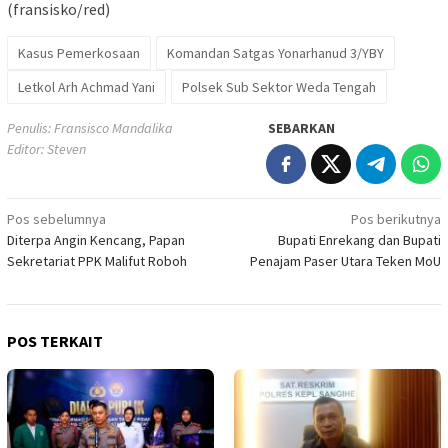
(fransisko/red)
Kasus Pemerkosaan
Komandan Satgas Yonarhanud 3/YBY
Letkol Arh Achmad Yani
Polsek Sub Sektor Weda Tengah
Penulis: Fransisco Mandalika
SEBARKAN
Editor: Steven
Navigasi
Pos sebelumnya
Pos berikutnya
Diterpa Angin Kencang, Papan
Bupati Enrekang dan Bupati
pos
Sekretariat PPK Malifut Roboh
Penajam Paser Utara Teken MoU
POS TERKAIT