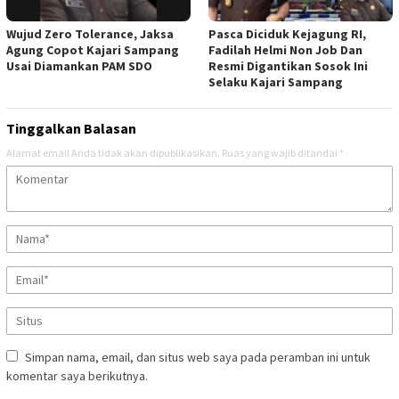
Wujud Zero Tolerance, Jaksa
Pasca Diciduk Kejagung RI,
Agung Copot Kajari Sampang
Fadilah Helmi Non Job Dan
Usai Diamankan PAM SDO
Resmi Digantikan Sosok Ini
Selaku Kajari Sampang
Tinggalkan Balasan
Alamat email Anda tidak akan dipublikasikan.
Ruas yang wajib ditandai
*
Simpan nama, email, dan situs web saya pada peramban ini untuk
komentar saya berikutnya.