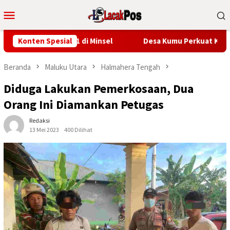
Loncat
Menu
ke
Mobile
konten
UT RI ke-81 di Minsel
Konten Spesial
Desa Kumu Perkuat Kapasitas Digit
Beranda
Maluku Utara
Halmahera Tengah
Diduga Lakukan Pemerkosaan, Dua
Orang Ini Diamankan Petugas
Redaksi
13 Mei 2023
400 Dilihat