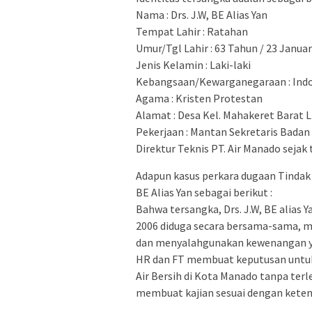
Nama : Drs. J.W, BE Alias Yan
Tempat Lahir : Ratahan
Umur/Tgl Lahir : 63 Tahun / 23 Januar
Jenis Kelamin : Laki-laki
Kebangsaan/Kewarganegaraan : Ind
Agama : Kristen Protestan
Alamat : Desa Kel. Mahakeret Barat 
Pekerjaan : Mantan Sekretaris Bada
Direktur Teknis PT. Air Manado sejak 
Adapun kasus perkara dugaan Tindak 
BE Alias Yan sebagai berikut :
Bahwa tersangka, Drs. J.W, BE alias
2006 diduga secara bersama-sama, m
dan menyalahgunakan kewenangan y
HR dan FT membuat keputusan untuk
Air Bersih di Kota Manado tanpa terl
membuat kajian sesuai dengan keten