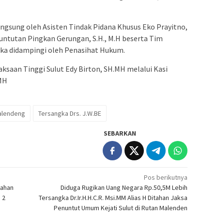
angsung oleh Asisten Tindak Pidana Khusus Eko Prayitno,
untutan Pingkan Gerungan, S.H., M.H beserta Tim
ka didampingi oleh Penasihat Hukum.
jaksaan Tinggi Sulut Edy Birton, SH.MH melalui Kasi
MH
alendeng
Tersangka Drs. J.W.BE
SEBARKAN
Pos berikutnya
rahan
Diduga Rugikan Uang Negara Rp.50,5M Lebih
 2
Tersangka Dr.Ir.H.H.C.R. Msi.MM Alias H Ditahan Jaksa
Penuntut Umum Kejati Sulut di Rutan Malenden