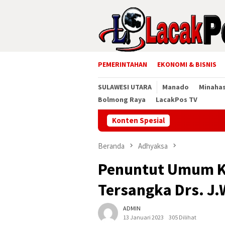
Loncat
ke
konten
PEMERINTAHAN
EKONOMI & BISNIS
SULAWESI UTARA
Manado
Minaha
Bolmong Raya
LacakPos TV
Konten Spesial
Wakil W
Beranda
Adhyaksa
Penuntut Umum Ke
Tersangka Drs. J.
ADMIN
13 Januari 2023
305 Dilihat