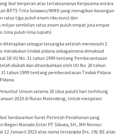
ang ikut berperan atas terlaksananya Kerjasama antara
n BPTS Trita Sulawesi/WMD yang merugikan keuangan
n ratus tiga puluh enam ribu euro) dan
ma milyar sembilan ratus enam puluh empat juta empat
s lima puluh lima rupiah).
Yan ditetapkan sebagai tersangka setelah memenuhi 2
eras melakukan tindak pidana sebagaimana dimaksud
 Pasal 18 UU No .31 tahun 1999 tentang Pemberantasan
telah diubah dan ditambahkan oleh UU No. 20 tahun
 31 tahun 1999 tentang pemberantasan Tindak Pidana
HPidana.
Penuntut Umum selama 20 (dua puluh) hari terhitung
 Januari 2023 di Rutan Malendeng, Untuk menjalani
but berdasarkan Surat Perintah Penahanan yang
n Negeri Manado Ester P.T. Sibuea, SH., MH Nomor:
l 12 Januarii 2023 atas nama tersangka Drs. J.W, BE alias