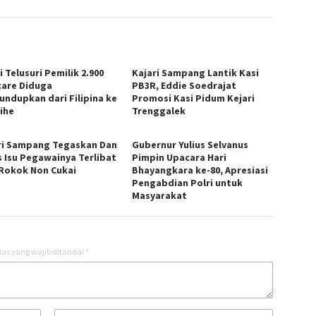
i Telusuri Pemilik 2.900
Kajari Sampang Lantik Kasi
care Diduga
PB3R, Eddie Soedrajat
lundupkan dari Filipina ke
Promosi Kasi Pidum Kejari
ihe
Trenggalek
ri Sampang Tegaskan Dan
Gubernur Yulius Selvanus
s Isu Pegawainya Terlibat
Pimpin Upacara Hari
 Rokok Non Cukai
Bhayangkara ke-80, Apresiasi
Pengabdian Polri untuk
Masyarakat
as yang wajib ditandai
*