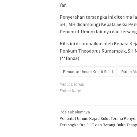
Yan.
Penyerahan tersangka ini diterima l
SH., MH didampingi Kepala Seksi Pen
Penuntut Umum lainnya dan tersang
Rilis ini disampaikan oleh Kepala Ke
Penkum Theodorus Rumampuk, SH.
(**fanda)
Penuntut Umum Kejati Sulut
Rutan M
Penulis: fanda
Editor: butje
Navigasi
Pos sebelumnya
Penuntut Umum Kejati Sulut Terima Penye
pos
Tersangka Drs.F.J.T dan Barang Bukti Tahap