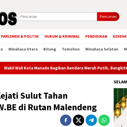
Pencarian
PARLEMEN & POLITIK
HUKUM & KRIMINAL
PENDIDIKAN
KESEHA
sa
Minahasa Utara
Bitung
Tomohon
Minahasa Selatan
M
ali Kota Manado Bagikan Bendera Merah Putih, Bangkitkan Sema
SELAM
jati Sulut Tahan
W.BE di Rutan Malendeng