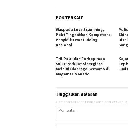
POS TERKAIT
Waspada Love Scamming,
Polis
Polri Tingkatkan Kompetensi
Skin
Penyidik Lewat Dialog
Dise
Nasional
Sang
TNI-Polri dan Forkopimda
Kaja
Sulut Perkuat Sinergitas
Tepi
Melalui Olahraga Bersama di
Jual
Megamas Manado
Tinggalkan Balasan
Alamat email Anda tidak akan dipublikasikan.
Ru