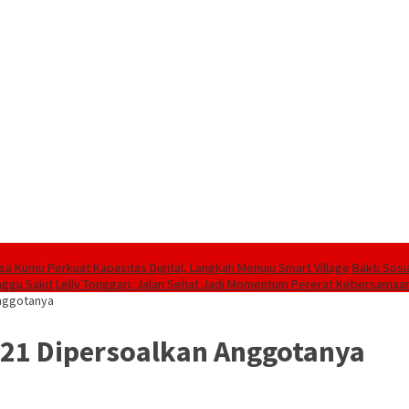
sa Kumu Perkuat Kapasitas Digital, Langkah Menuju Smart Village
Bakti Sos
nggu Sakit
Lelly Tonggari: Jalan Sehat Jadi Momentum Pererat Kebersamaan
Anggotanya
21 Dipersoalkan Anggotanya