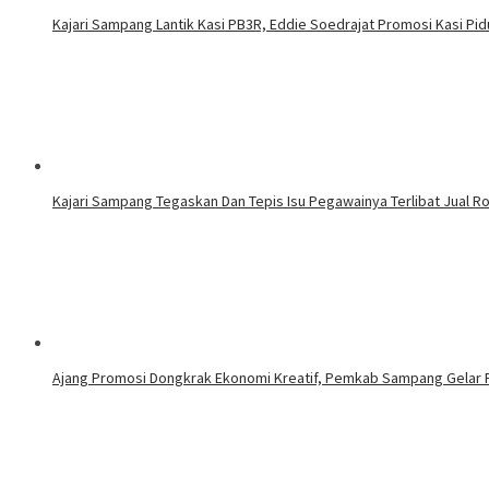
Kajari Sampang Lantik Kasi PB3R, Eddie Soedrajat Promosi Kasi Pid
Kajari Sampang Tegaskan Dan Tepis Isu Pegawainya Terlibat Jual R
Ajang Promosi Dongkrak Ekonomi Kreatif, Pemkab Sampang Gelar Fe