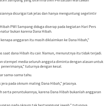
aten Sampang yang diterima oleh Persatuan Wartawan
annya dicurigai tak jelas dan hanya menguntung segelintir
Hibah PWI Sampang diduga diserap pada kegiatan Hari Pers
onatur bukan karena Dana Hibah.
, kenapa anggaran itu masih diklaimkan ke Dana Hibah,”
saat dana Hibah itu cair. Namun, menurutnya itu tidak terjadi.
 pun stempel media seluruh anggota diminta dengan alasan untuk
 penerimanya,” tuturnya dengan kesal.
agar sama-sama tahu.
era pada oknum maling Dana Hibah,” jelasnya.
 serta peruntukannya, karena Dana Hibah bukanlah anggaran
ungan pada oknum tak bertanggung jawab,” tutupnya.