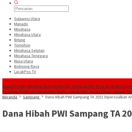
Sulawesi Utara
Manado
Minahasa
Minahasa Utara
Bitung
Tomohon
Minahasa Selatan
Minahasa Tenggara
Nusa Utara
Bolmong Raya
LacakPos TV
Konten Spesial
Bupati Franky Wongkar Ikut Fun Run 5K, Semarak HUT RI ke-81 di Minsel
De
Penghuni RTLH
Cek Kesehatan Gratis: Cegah Dini, Tuntas Obati, Jangan Tu
Beranda
Sampang
Dana Hibah PWI Sampang TA 2021 Dipersoalkan 
Dana Hibah PWI Sampang TA 20