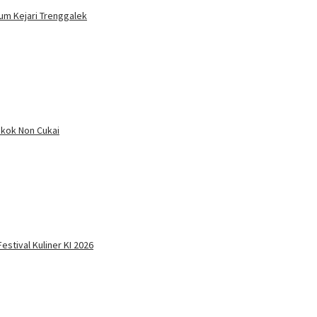
um Kejari Trenggalek
okok Non Cukai
stival Kuliner KI 2026