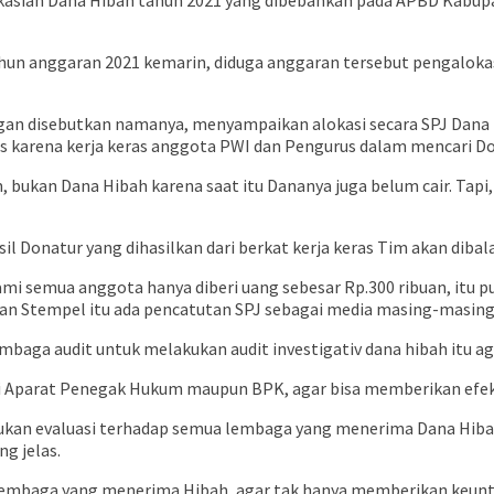
sian Dana Hibah tahun 2021 yang dibebankan pada APBD Kabup
un anggaran 2021 kemarin, diduga anggaran tersebut pengalokasi
gan disebutkan namanya, menyampaikan alokasi secara SPJ Dana 
s karena kerja keras anggota PWI dan Pengurus dalam mencari D
m, bukan Dana Hibah karena saat itu Dananya juga belum cair. Tapi
onatur yang dihasilkan dari berkat kerja keras Tim akan dibalas 
kami semua anggota hanya diberi uang sebesar Rp.300 ribuan, itu
gan Stempel itu ada pencatutan SPJ sebagai media masing-masing
embaga audit untuk melakukan audit investigativ dana hibah itu 
Aparat Penegak Hukum maupun BPK, agar bisa memberikan efek j
kan evaluasi terhadap semua lembaga yang menerima Dana Hibah
g jelas.
lembaga yang menerima Hibah, agar tak hanya memberikan keunt