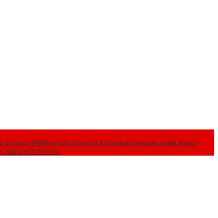
ial di Lokasi TMMD ke-129, Persit KCK Salurkan Sembako untuk Warga
 Jelang HUT RI ke-81