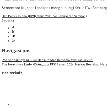
Sementara itu, saat Lacakpos menghubungi Ketua PWI Sampang 
Hari Pers Nasional (HPN) tahun 2021
PWI Kabupaten Sampang
Sebarkan
Navigasi pos
Pos sebelumnya
ROR-RD Hadiri Ibadah Bersama Awal Tahun 2023
Pos berikutnya
Lantik 60 Anggota PPK Pemilu 2024, Haslipa Bertekad Men
Pos terkait