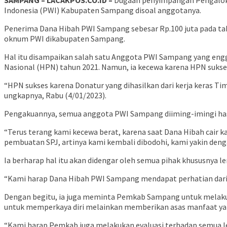
SAMPANG – LACAKPOS.CO.ID –
Dugaan penyimpangan Pengaloka
Indonesia (PWI) Kabupaten Sampang disoal anggotanya.
Penerima Dana Hibah PWI Sampang sebesar Rp.100 juta pada tah
oknum PWI dikabupaten Sampang.
Hal itu disampaikan salah satu Anggota PWI Sampang yang eng
Nasional (HPN) tahun 2021. Namun, ia kecewa karena HPN sukse
“HPN sukses karena Donatur yang dihasilkan dari kerja keras Ti
ungkapnya, Rabu (4/01/2023).
Pengakuannya, semua anggota PWI Sampang diiming-imingi hasil D
“Terus terang kami kecewa berat, karena saat Dana Hibah cair 
pembuatan SPJ, artinya kami kembali dibodohi, kami yakin den
Ia berharap hal itu akan didengar oleh semua pihak khususnya l
“Kami harap Dana Hibah PWI Sampang mendapat perhatian dari 
Dengan begitu, ia juga meminta Pemkab Sampang untuk melaku
untuk memperkaya diri melainkan memberikan asas manfaat yan
“Kami harap Pemkab juga melakukan evaluasi terhadap semua 