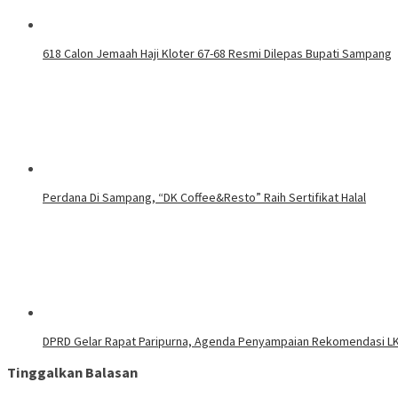
618 Calon Jemaah Haji Kloter 67-68 Resmi Dilepas Bupati Sampang
Perdana Di Sampang, “DK Coffee&Resto” Raih Sertifikat Halal
DPRD Gelar Rapat Paripurna, Agenda Penyampaian Rekomendasi LK
Tinggalkan Balasan