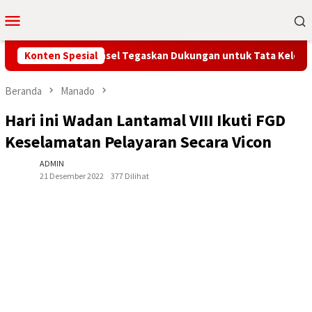
Loncat
Menu
ke
Mobile
konten
 Kejati, Bupati Minsel Tegaskan Dukungan untuk Tata Kelola Desa
Konten Spesial
Beranda
Manado
Hari ini Wadan Lantamal VIII Ikuti FGD
Keselamatan Pelayaran Secara Vicon
ADMIN
21 Desember 2022
377 Dilihat