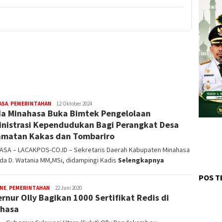
ASA
,
PEMERINTAHAN
Redaksi
12 Oktober 2024
a Minahasa Buka Bimtek Pengelolaan
nistrasi Kependudukan Bagi Perangkat Desa
matan Kakas dan Tombariro
ASA – LACAKPOS-CO.ID – Sekretaris Daerah Kabupaten Minahasa
nda D. Watania MM,MSi, didampingi Kadis
Selengkapnya
POS T
INE
,
PEMERINTAHAN
Editor
22 Juni 2020
rnur Olly Bagikan 1000 Sertifikat Redis di
hasa