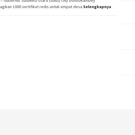
– Gubernur Sulawesi Utara (Sulut) Olly Dondokambey
gikan 1000 sertifikat redis untuk empat desa
Selengkapnya