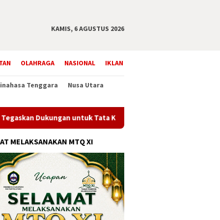
KAMIS, 6 AGUSTUS 2026
TAN
OLAHRAGA
NASIONAL
IKLAN
inahasa Tenggara
Nusa Utara
askan Dukungan untuk Tata Kelola Desa
Sekda Bukittingg
AT MELAKSANAKAN MTQ XI