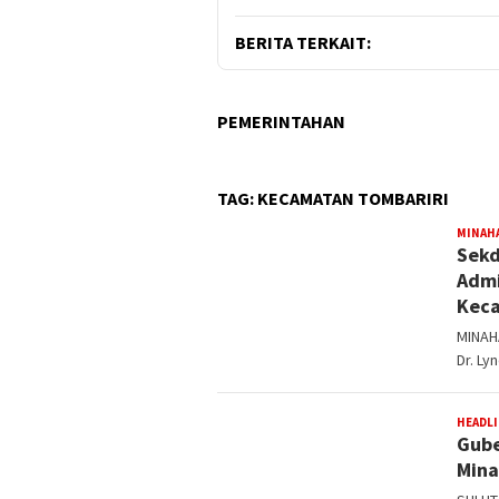
BERITA TERKAIT:
PEMERINTAHAN
TAG:
KECAMATAN TOMBARIRI
MINAH
Sekd
Admi
Keca
MINAH
Dr. Ly
HEADL
Gube
Mina