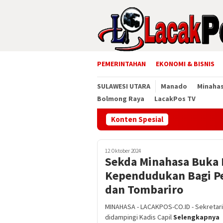
Loncat
ke
konten
PEMERINTAHAN
EKONOMI & BISNIS
SULAWESI UTARA
Manado
Minaha
Bolmong Raya
LacakPos TV
Konten Spesial
Musd
12 Oktober 2024
Sekda Minahasa Buka 
Kependudukan Bagi P
dan Tombariro
MINAHASA - LACAKPOS-CO.ID - Sekretari
didampingi Kadis Capil
Selengkapnya