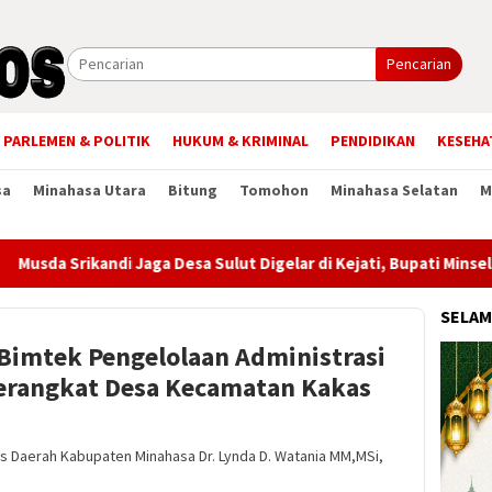
Pencarian
PARLEMEN & POLITIK
HUKUM & KRIMINAL
PENDIDIKAN
KESEHA
sa
Minahasa Utara
Bitung
Tomohon
Minahasa Selatan
M
a Srikandi Jaga Desa Sulut Digelar di Kejati, Bupati Minsel Teg
SELAM
Bimtek Pengelolaan Administrasi
erangkat Desa Kecamatan Kakas
s Daerah Kabupaten Minahasa Dr. Lynda D. Watania MM,MSi,