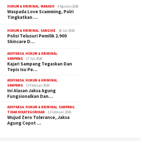
HUKUM & KRIMINAL
,
MANADO
4 Agustus 2026
Waspada Love Scamming, Polri
Tingkatkan …
HUKUM & KRIMINAL
,
SANGIHE
28 Juli 2026
Polisi Telusuri Pemilik 2.900
Skincare D…
ADHYAKSA
,
HUKUM & KRIMINAL
,
SAMPANG
17 Juli 2026
Kajari Sampang Tegaskan Dan
Tepis Isu Pe…
ADHYAKSA
,
HUKUM & KRIMINAL
,
SAMPANG
13 Februari 2026
Ini Alasan Jaksa Agung
Fungsionalkan Dan…
ADHYAKSA
,
HUKUM & KRIMINAL
,
SAMPANG
,
TIDAK DIKATEGORIKAN
12 Februari 2026
Wujud Zero Tolerance, Jaksa
Agung Copot …