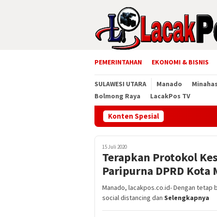
Loncat
ke
konten
PEMERINTAHAN
EKONOMI & BISNIS
SULAWESI UTARA
Manado
Minaha
Bolmong Raya
LacakPos TV
Konten Spesial
15 Juli 2020
Terapkan Protokol Kes
Paripurna DPRD Kota
Manado, lacakpos.co.id- Dengan tetap 
social distancing dan
Selengkapnya