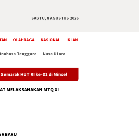
SABTU, 8 AGUSTUS 2026
TAN
OLAHRAGA
NASIONAL
IKLAN
inahasa Tenggara
Nusa Utara
arak HUT RI ke-81 di Minsel
Desa Kumu Perkuat Kapasitas
AT MELAKSANAKAN MTQ XI
ERBARU