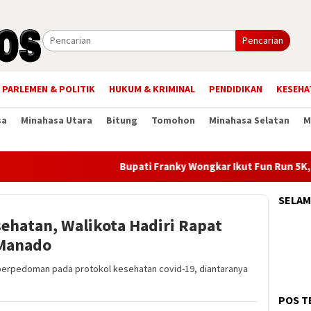
Pencarian
PARLEMEN & POLITIK
HUKUM & KRIMINAL
PENDIDIKAN
KESEHA
sa
Minahasa Utara
Bitung
Tomohon
Minahasa Selatan
M
Bupati Franky Wongkar Ikut Fun Run 5K, Sem
SELAM
ehatan, Walikota Hadiri Rapat
 Manado
berpedoman pada protokol kesehatan covid-19, diantaranya
POS T