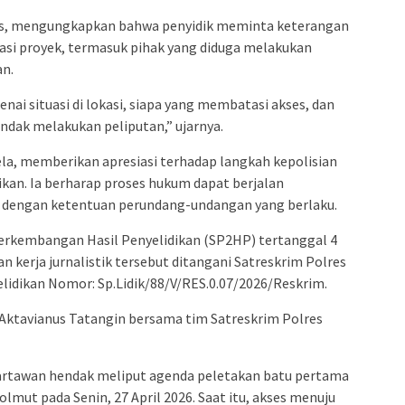
pis, mengungkapkan bahwa penyidik meminta keterangan
lokasi proyek, termasuk pihak yang diduga melakukan
n.
ai situasi di lokasi, siapa yang membatasi akses, dan
ndak melakukan peliputan,” ujarnya.
la, memberikan apresiasi terhadap langkah kepolisian
ikan. Ia berharap proses hukum dapat berjalan
ai dengan ketentuan perundang-undangan yang berlaku.
erkembangan Hasil Penyelidikan (SP2HP) tertanggal 4
 kerja jurnalistik tersebut ditangani Satreskrim Polres
lidikan Nomor: Sp.Lidik/88/V/RES.0.07/2026/Reskrim.
 Aktavianus Tatangin bersama tim Satreskrim Polres
wartawan hendak meliput agenda peletakan batu pertama
t pada Senin, 27 April 2026. Saat itu, akses menuju