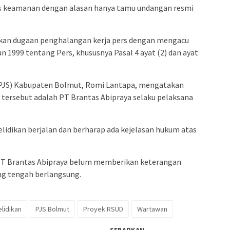
gas keamanan dengan alasan hanya tamu undangan resmi
rkan dugaan penghalangan kerja pers dengan mengacu
1999 tentang Pers, khususnya Pasal 4 ayat (2) dan ayat
 (PJS) Kabupaten Bolmut, Romi Lantapa, mengatakan
 tersebut adalah PT Brantas Abipraya selaku pelaksana
idikan berjalan dan berharap ada kejelasan hukum atas
k PT Brantas Abipraya belum memberikan keterangan
ang tengah berlangsung.
lidikan
PJS Bolmut
Proyek RSUD
Wartawan
SEBARKAN