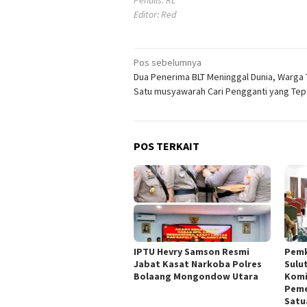
Editor: Red
Navigasi
Pos sebelumnya
Dua Penerima BLT Meninggal Dunia, Warga T
pos
Satu musyawarah Cari Pengganti yang Tep
POS TERKAIT
IPTU Hevry Samson Resmi
Pemk
Jabat Kasat Narkoba Polres
Sulu
Bolaang Mongondow Utara
Komi
Peme
Satu