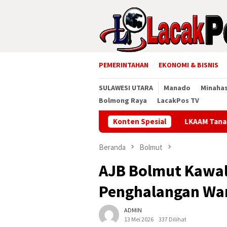
Loncat
ke
konten
PEMERINTAHAN
EKONOMI & BISNIS
SULAWESI UTARA
Manado
Minaha
Bolmong Raya
LacakPos TV
Konten Spesial
LKAAM Tanah Datar Gelar Lo
Beranda
Bolmut
AJB Bolmut Kawal
Penghalangan Wa
ADMIN
13 Mei 2026
337 Dilihat