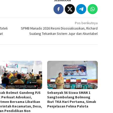
Pos berikutnya
ateli
SPMB Manado 2026 Resmi Disosialisasikan, Richard
at
Sualang Tekankan Sistem Jujur dan Akuntabel
ab Bolmut Gandeng PJS
Sebanyak 56 Siswa SMAN 1
t Perkuat Advokasi,
Sangtombolang Bolmong
tmen Bersama Libatkan
Ikut TKA Hari Pertama, Simak
rintah Kecamatan, Desa,
Penjelasan Felma Palota
an Pendidikan Non