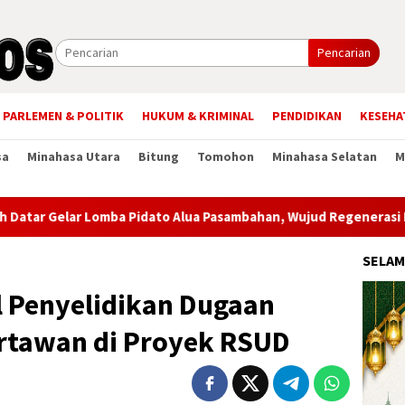
Pencarian
PARLEMEN & POLITIK
HUKUM & KRIMINAL
PENDIDIKAN
KESEHA
sa
Minahasa Utara
Bitung
Tomohon
Minahasa Selatan
M
mba Pidato Alua Pasambahan, Wujud Regenerasi Pewaris Adat M
SELAM
 Penyelidikan Dugaan
rtawan di Proyek RSUD