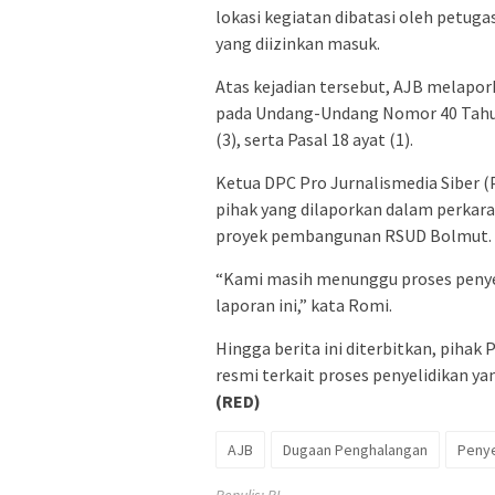
lokasi kegiatan dibatasi oleh petu
yang diizinkan masuk.
Atas kejadian tersebut, AJB melapo
pada Undang-Undang Nomor 40 Tahun 
(3), serta Pasal 18 ayat (1).
Ketua DPC Pro Jurnalismedia Siber
pihak yang dilaporkan dalam perkara
proyek pembangunan RSUD Bolmut.
“Kami masih menunggu proses penyel
laporan ini,” kata Romi.
Hingga berita ini diterbitkan, piha
resmi terkait proses penyelidikan y
(RED)
AJB
Dugaan Penghalangan
Penye
Penulis: RL