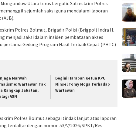
ongondow Utara terus bergulir. Satreskrim Polres
memanggil sejumlah saksi guna mendalami laporan
 (AJB).
eskrim Polres Bolmut, Brigadir Polisi (Brigpol) Indra H.
g menjadi saksi dalam insiden pembatasan akses
tu pertama Gedung Program Hasil Terbaik Cepat (PHTC)
.
njaga Marwah
Begini Harapan Ketua KPU
rnalisme: Wartawan Tak
Minsel Tomy Moga Terhadap
sa Rangkap Jabatan,
Wartawan
alagi ASN
eskrim Polres Bolmut sebagai tindak lanjut atas laporan
yang terdaftar dengan nomor: 53/V/2026/SPKT/Res-