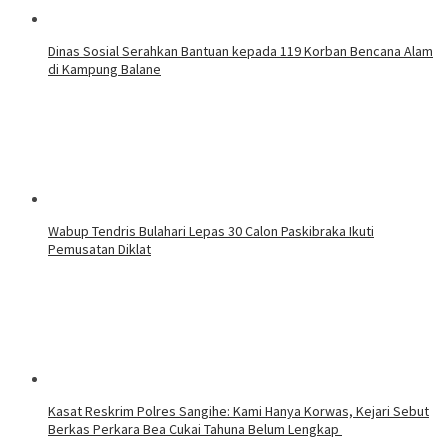
‎Dinas Sosial Serahkan Bantuan kepada 119 Korban Bencana Alam
di Kampung Balane
Wabup Tendris Bulahari Lepas 30 Calon Paskibraka Ikuti
Pemusatan Diklat
Kasat Reskrim Polres Sangihe: Kami Hanya Korwas, Kejari Sebut
Berkas Perkara Bea Cukai Tahuna Belum Lengkap