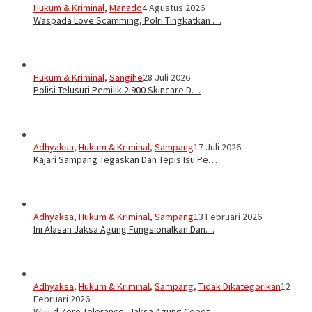
Hukum & Kriminal
,
Manado
4 Agustus 2026
Waspada Love Scamming, Polri Tingkatkan …
Hukum & Kriminal
,
Sangihe
28 Juli 2026
Polisi Telusuri Pemilik 2.900 Skincare D…
Adhyaksa
,
Hukum & Kriminal
,
Sampang
17 Juli 2026
Kajari Sampang Tegaskan Dan Tepis Isu Pe…
Adhyaksa
,
Hukum & Kriminal
,
Sampang
13 Februari 2026
Ini Alasan Jaksa Agung Fungsionalkan Dan…
Adhyaksa
,
Hukum & Kriminal
,
Sampang
,
Tidak Dikategorikan
12
Februari 2026
Wujud Zero Tolerance, Jaksa Agung Copot …