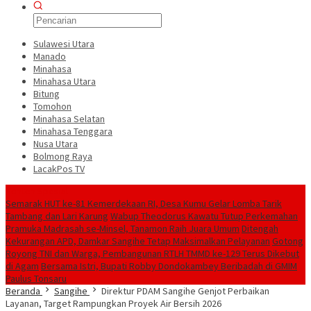
Sulawesi Utara
Manado
Minahasa
Minahasa Utara
Bitung
Tomohon
Minahasa Selatan
Minahasa Tenggara
Nusa Utara
Bolmong Raya
LacakPos TV
Konten Spesial
Semarak HUT ke-81 Kemerdekaan RI, Desa Kumu Gelar Lomba Tarik
Tambang dan Lari Karung
Wabup Theodorus Kawatu Tutup Perkemahan
Pramuka Madrasah se-Minsel, Tanamon Raih Juara Umum
Ditengah
Kekurangan APD, Damkar Sangihe Tetap Maksimalkan Pelayanan
Gotong
Royong TNI dan Warga, Pembangunan RTLH TMMD ke-129 Terus Dikebut
di Agam
Bersama Istri, Bupati Robby Dondokambey Beribadah di GMIM
Paulus Tonsaru
Beranda
Sangihe
Direktur PDAM Sangihe Genjot Perbaikan
Layanan, Target Rampungkan Proyek Air Bersih 2026