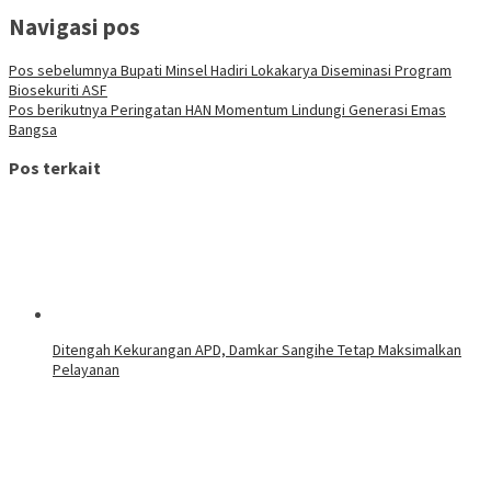
Navigasi pos
Pos sebelumnya
Bupati Minsel Hadiri Lokakarya Diseminasi Program
Biosekuriti ASF
Pos berikutnya
Peringatan HAN Momentum Lindungi Generasi Emas
Bangsa
Pos terkait
Ditengah Kekurangan APD, Damkar Sangihe Tetap Maksimalkan
Pelayanan