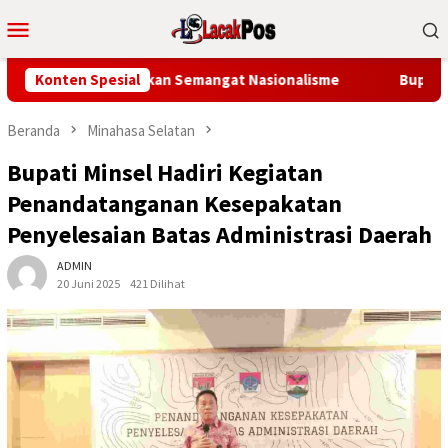
Loncat
Menu
ke
Mobile
konten
tih, Bangkitkan Semangat Nasionalisme
Konten Spesial
Bupati Robby Do
Beranda
Minahasa Selatan
Bupati Minsel Hadiri Kegiatan
Penandatanganan Kesepakatan
Penyelesaian Batas Administrasi Daerah
ADMIN
20 Juni 2025
421 Dilihat