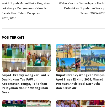
Wakil Bupati Minsel Buka Kegiatan
Wabup Vanda Sarundajang Hadiri
pos
Lokakarya Penyusunan Kalender
Pelantikan Bupati dan Wabup
Pendidikan Tahun Pelajaran
Talaud 2025–2030
2025/2026
POS TERKAIT
Bupati Franky Wongkar Lantik
Bupati Franky Wongkar Pimpin
Dua Hukum Tua PAW di
Apel Siaga El Nino 2026, Minsel
Kecamatan Tenga, Tekankan
Perkuat Antisipasi Karhutla
Pelayanan dan Pembangunan
dan Krisis Air
Desa