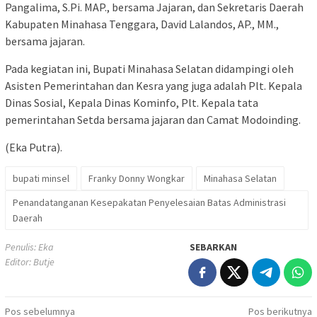
Pangalima, S.Pi. MAP., bersama Jajaran, dan Sekretaris Daerah
Kabupaten Minahasa Tenggara, David Lalandos, AP., MM.,
bersama jajaran.
Pada kegiatan ini, Bupati Minahasa Selatan didampingi oleh
Asisten Pemerintahan dan Kesra yang juga adalah Plt. Kepala
Dinas Sosial, Kepala Dinas Kominfo, Plt. Kepala tata
pemerintahan Setda bersama jajaran dan Camat Modoinding.
(Eka Putra).
bupati minsel
Franky Donny Wongkar
Minahasa Selatan
Penandatanganan Kesepakatan Penyelesaian Batas Administrasi
Daerah
Penulis: Eka
SEBARKAN
Editor: Butje
Navigasi
Pos sebelumnya
Pos berikutnya