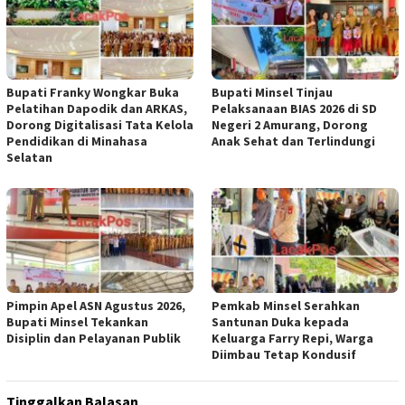
Bupati Franky Wongkar Buka
Bupati Minsel Tinjau
Pelatihan Dapodik dan ARKAS,
Pelaksanaan BIAS 2026 di SD
Dorong Digitalisasi Tata Kelola
Negeri 2 Amurang, Dorong
Pendidikan di Minahasa
Anak Sehat dan Terlindungi
Selatan
Pimpin Apel ASN Agustus 2026,
Pemkab Minsel Serahkan
Bupati Minsel Tekankan
Santunan Duka kepada
Disiplin dan Pelayanan Publik
Keluarga Farry Repi, Warga
Diimbau Tetap Kondusif
Tinggalkan Balasan