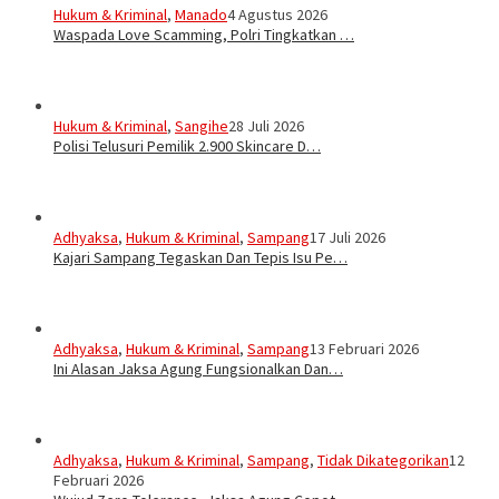
Hukum & Kriminal
,
Manado
4 Agustus 2026
Waspada Love Scamming, Polri Tingkatkan …
Hukum & Kriminal
,
Sangihe
28 Juli 2026
Polisi Telusuri Pemilik 2.900 Skincare D…
Adhyaksa
,
Hukum & Kriminal
,
Sampang
17 Juli 2026
Kajari Sampang Tegaskan Dan Tepis Isu Pe…
Adhyaksa
,
Hukum & Kriminal
,
Sampang
13 Februari 2026
Ini Alasan Jaksa Agung Fungsionalkan Dan…
Adhyaksa
,
Hukum & Kriminal
,
Sampang
,
Tidak Dikategorikan
12
Februari 2026