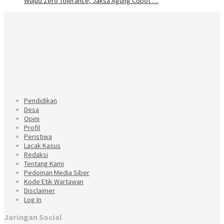
Wujud Zero Tolerance, Jaksa Agung Copot …
Pendidikan
Desa
Opini
Profil
Peristiwa
Lacak Kasus
Redaksi
Tentang Kami
Pedoman Media Siber
Kode Etik Wartawan
Disclaimer
Log In
Jaringan Social