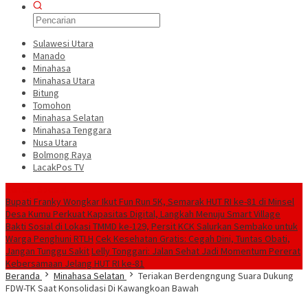
Sulawesi Utara
Manado
Minahasa
Minahasa Utara
Bitung
Tomohon
Minahasa Selatan
Minahasa Tenggara
Nusa Utara
Bolmong Raya
LacakPos TV
Konten Spesial
Bupati Franky Wongkar Ikut Fun Run 5K, Semarak HUT RI ke-81 di Minsel
Desa Kumu Perkuat Kapasitas Digital, Langkah Menuju Smart Village
Bakti Sosial di Lokasi TMMD ke-129, Persit KCK Salurkan Sembako untuk
Warga Penghuni RTLH
Cek Kesehatan Gratis: Cegah Dini, Tuntas Obati,
Jangan Tunggu Sakit
Lelly Tonggari: Jalan Sehat Jadi Momentum Pererat
Kebersamaan Jelang HUT RI ke-81
Beranda
Minahasa Selatan
Teriakan Berdengngung Suara Dukung
FDW-TK Saat Konsolidasi Di Kawangkoan Bawah