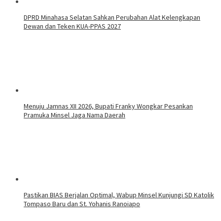
DPRD Minahasa Selatan Sahkan Perubahan Alat Kelengkapan
Dewan dan Teken KUA-PPAS 2027
Menuju Jamnas XII 2026, Bupati Franky Wongkar Pesankan
Pramuka Minsel Jaga Nama Daerah
Pastikan BIAS Berjalan Optimal, Wabup Minsel Kunjungi SD Katolik
Tompaso Baru dan St. Yohanis Ranoiapo