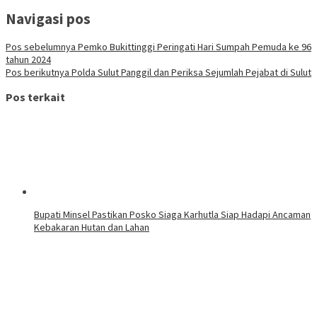
Navigasi pos
Pos sebelumnya
Pemko Bukittinggi Peringati Hari Sumpah Pemuda ke 96
tahun 2024
Pos berikutnya
Polda Sulut Panggil dan Periksa Sejumlah Pejabat di Sulut
Pos terkait
Bupati Minsel Pastikan Posko Siaga Karhutla Siap Hadapi Ancaman
Kebakaran Hutan dan Lahan