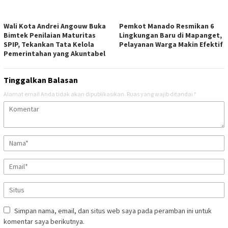
Wali Kota Andrei Angouw Buka
Pemkot Manado Resmikan 6
Bimtek Penilaian Maturitas
Lingkungan Baru di Mapanget,
SPIP, Tekankan Tata Kelola
Pelayanan Warga Makin Efektif
Pemerintahan yang Akuntabel
Tinggalkan Balasan
Alamat email Anda tidak akan dipublikasikan.
Ruas yang wajib ditandai
*
Simpan nama, email, dan situs web saya pada peramban ini untuk
komentar saya berikutnya.