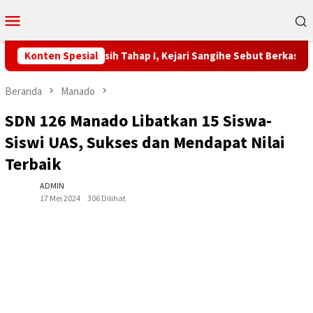
Loncat
Menu
ke
Mobile
konten
 Cukai Tahuna Masih Tahap I, Kejari Sangihe Sebut Berkas Belum
Konten Spesial
Beranda
Manado
SDN 126 Manado Libatkan 15 Siswa-
Siswi UAS, Sukses dan Mendapat Nilai
Terbaik
ADMIN
17 Mei 2024
306 Dilihat