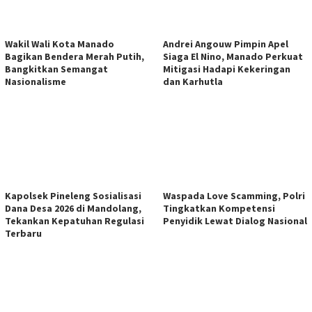
Wakil Wali Kota Manado
Andrei Angouw Pimpin Apel
Bagikan Bendera Merah Putih,
Siaga El Nino, Manado Perkuat
Bangkitkan Semangat
Mitigasi Hadapi Kekeringan
Nasionalisme
dan Karhutla
Kapolsek Pineleng Sosialisasi
Waspada Love Scamming, Polri
Dana Desa 2026 di Mandolang,
Tingkatkan Kompetensi
Tekankan Kepatuhan Regulasi
Penyidik Lewat Dialog Nasional
Terbaru