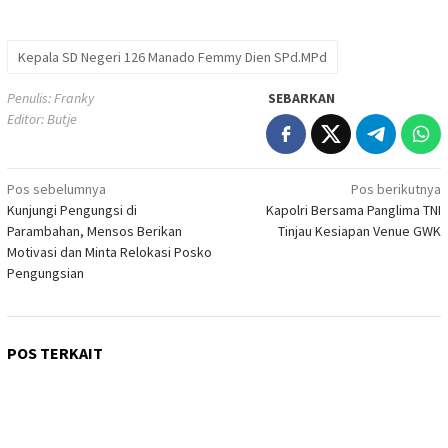
Kepala SD Negeri 126 Manado Femmy Dien SPd.MPd
Penulis: Franky
SEBARKAN
Editor: Butje
Navigasi
Pos sebelumnya
Pos berikutnya
Kunjungi Pengungsi di
Kapolri Bersama Panglima TNI
pos
Parambahan, Mensos Berikan
Tinjau Kesiapan Venue GWK
Motivasi dan Minta Relokasi Posko
Pengungsian
POS TERKAIT