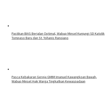
Pastikan BIAS Berjalan Optimal, Wabup Minsel Kunjungi SD Katolik
Tompaso Baru dan St. Yohanis Ranoiapo
Pasca Kebakaran Gereja GMIM Imanuel Kawangkoan Bawah,
Wabup Minsel Ajak Warga Tingkatkan Kewaspadaan