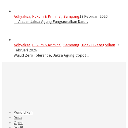
Adhyaksa
,
Hukum & Kriminal
,
Sampang
13 Februari 2026
Ini Alasan Jaksa Agung Fungsionalkan Dan…
Adhyaksa
,
Hukum & Kriminal
,
Sampang
,
Tidak Dikategorikan
12
Februari 2026
Wujud Zero Tolerance, Jaksa Agung Copot …
Pendidikan
Desa
Opini
Profil