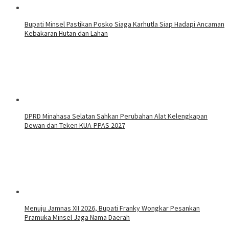
Bupati Minsel Pastikan Posko Siaga Karhutla Siap Hadapi Ancaman
Kebakaran Hutan dan Lahan
DPRD Minahasa Selatan Sahkan Perubahan Alat Kelengkapan
Dewan dan Teken KUA-PPAS 2027
Menuju Jamnas XII 2026, Bupati Franky Wongkar Pesankan
Pramuka Minsel Jaga Nama Daerah