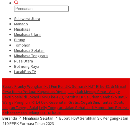
Sulawesi Utara
Manado
Minahasa
Minahasa Utara
Bitung
Tomohon
Minahasa Selatan
Minahasa Tenggara
Nusa Utara
Bolmong Raya
LacakPos TV
Konten Spesial
Bupati Franky Wongkar Ikut Fun Run 5K, Semarak HUT RI ke-81 di Minsel
Desa Kumu Perkuat Kapasitas Digital, Langkah Menuju Smart Village
Bakti Sosial di Lokasi TMMD ke-129, Persit KCK Salurkan Sembako untuk
Warga Penghuni RTLH
Cek Kesehatan Gratis: Cegah Dini, Tuntas Obati,
Jangan Tunggu Sakit
Lelly Tonggari: Jalan Sehat Jadi Momentum Pererat
Kebersamaan Jelang HUT RI ke-81
Beranda
Minahasa Selatan
Bupati FDW Serahkan SK Pengangkatan
210 PPPK Formasi Tahun 2023