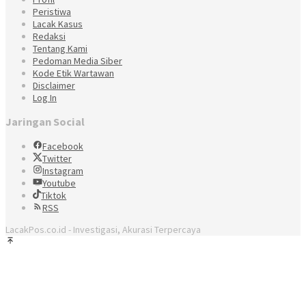
Peristiwa
Lacak Kasus
Redaksi
Tentang Kami
Pedoman Media Siber
Kode Etik Wartawan
Disclaimer
Log In
Jaringan Social
Facebook
Twitter
Instagram
Youtube
Tiktok
RSS
LacakPos.co.id - Investigasi, Akurasi Terpercaya