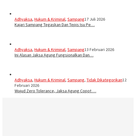
Adhyaksa
,
Hukum & Kriminal
,
Sampang
17 Juli 2026
Kajari Sampang Tegaskan Dan Tepis Isu Pe…
Adhyaksa
,
Hukum & Kriminal
,
Sampang
13 Februari 2026
Ini Alasan Jaksa Agung Fungsionalkan Dan…
Adhyaksa
,
Hukum & Kriminal
,
Sampang
,
Tidak Dikategorikan
12
Februari 2026
Wujud Zero Tolerance, Jaksa Agung Copot …