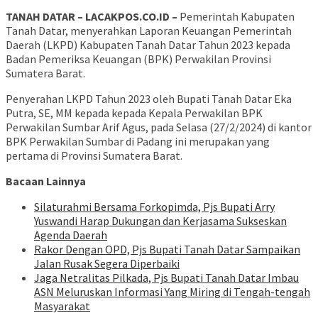
TANAH DATAR – LACAKPOS.CO.ID –
Pemerintah Kabupaten
Tanah Datar, menyerahkan Laporan Keuangan Pemerintah
Daerah (LKPD) Kabupaten Tanah Datar Tahun 2023 kepada
Badan Pemeriksa Keuangan (BPK) Perwakilan Provinsi
Sumatera Barat.
Penyerahan LKPD Tahun 2023 oleh Bupati Tanah Datar Eka
Putra, SE, MM kepada kepada Kepala Perwakilan BPK
Perwakilan Sumbar Arif Agus, pada Selasa (27/2/2024) di kantor
BPK Perwakilan Sumbar di Padang ini merupakan yang
pertama di Provinsi Sumatera Barat.
Bacaan Lainnya
Silaturahmi Bersama Forkopimda, Pjs Bupati Arry
Yuswandi Harap Dukungan dan Kerjasama Sukseskan
Agenda Daerah
Rakor Dengan OPD, Pjs Bupati Tanah Datar Sampaikan
Jalan Rusak Segera Diperbaiki
Jaga Netralitas Pilkada, Pjs Bupati Tanah Datar Imbau
ASN Meluruskan Informasi Yang Miring di Tengah-tengah
Masyarakat