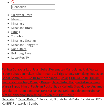
Sulawesi Utara
Manado
Minahasa
Minahasa Utara
Bitung
Tomohon
Minahasa Selatan
Minahasa Tenggara
Nusa Utara
Bolmong Raya
LacakPos TV
Konten Spesial
Pertiwi Gonibala Ikuti Jalan Sehat Kecamatan Mandolang, Ajak Warga
Hidup Sehat dan Rukun
Hukum Tua Tateli Tiga Stenly Gumalang Ikuti Jalan
Sehat Sambut HUT ke-81 Kemerdekaan RI
Jelang HUT RI ke-81, Hukum
Tua Tateli Satu Tony Pusung Dukung Jalan Sehat Bangun Kebersamaan
Warga
Bupati Minsel Pastikan Posko Siaga Karhutla Siap Hadapi Ancaman
Kebakaran Hutan dan Lahan
DPRD Minahasa Selatan Sahkan Perubahan
Alat Kelengkapan Dewan dan Teken KUA-PPAS 2027
Beranda
Tanah Datar
Tercepat, Bupati Tanah Datar Serahkan LKPD
Ke BPK Perwakilan Sumbar