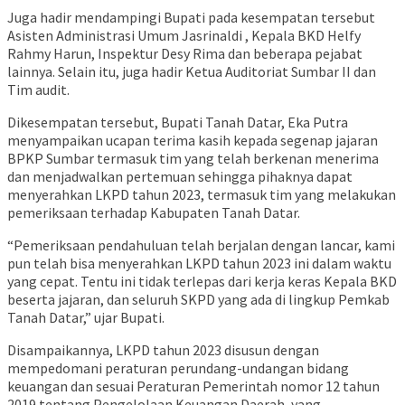
Juga hadir mendampingi Bupati pada kesempatan tersebut
Asisten Administrasi Umum Jasrinaldi , Kepala BKD Helfy
Rahmy Harun, Inspektur Desy Rima dan beberapa pejabat
lainnya. Selain itu, juga hadir Ketua Auditoriat Sumbar II dan
Tim audit.
Dikesempatan tersebut, Bupati Tanah Datar, Eka Putra
menyampaikan ucapan terima kasih kepada segenap jajaran
BPKP Sumbar termasuk tim yang telah berkenan menerima
dan menjadwalkan pertemuan sehingga pihaknya dapat
menyerahkan LKPD tahun 2023, termasuk tim yang melakukan
pemeriksaan terhadap Kabupaten Tanah Datar.
“Pemeriksaan pendahuluan telah berjalan dengan lancar, kami
pun telah bisa menyerahkan LKPD tahun 2023 ini dalam waktu
yang cepat. Tentu ini tidak terlepas dari kerja keras Kepala BKD
beserta jajaran, dan seluruh SKPD yang ada di lingkup Pemkab
Tanah Datar,” ujar Bupati.
Disampaikannya, LKPD tahun 2023 disusun dengan
mempedomani peraturan perundang-undangan bidang
keuangan dan sesuai Peraturan Pemerintah nomor 12 tahun
2019 tentang Pengelolaan Keuangan Daerah, yang