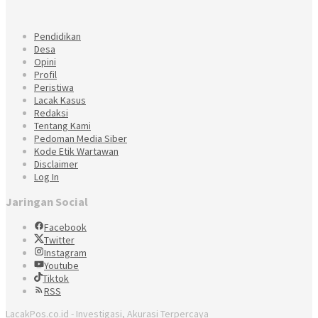
Pendidikan
Desa
Opini
Profil
Peristiwa
Lacak Kasus
Redaksi
Tentang Kami
Pedoman Media Siber
Kode Etik Wartawan
Disclaimer
Log In
Jaringan Social
Facebook
Twitter
Instagram
Youtube
Tiktok
RSS
LacakPos.co.id - Investigasi, Akurasi Terpercaya