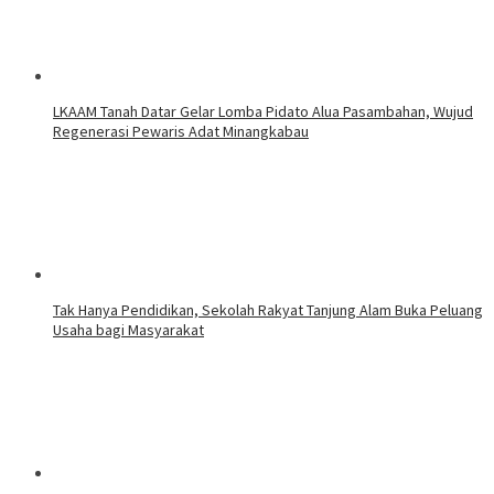
LKAAM Tanah Datar Gelar Lomba Pidato Alua Pasambahan, Wujud
Regenerasi Pewaris Adat Minangkabau
Tak Hanya Pendidikan, Sekolah Rakyat Tanjung Alam Buka Peluang
Usaha bagi Masyarakat