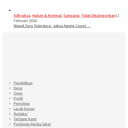
Adhyaksa
,
Hukum & Kriminal
,
Sampang
,
Tidak Dikategorikan
12
Februari 2026
Wujud Zero Tolerance, Jaksa Agung Copot …
Pendidikan
Desa
Opini
Profil
Peristiwa
Lacak Kasus
Redaksi
Tentang Kami
Pedoman Media Siber