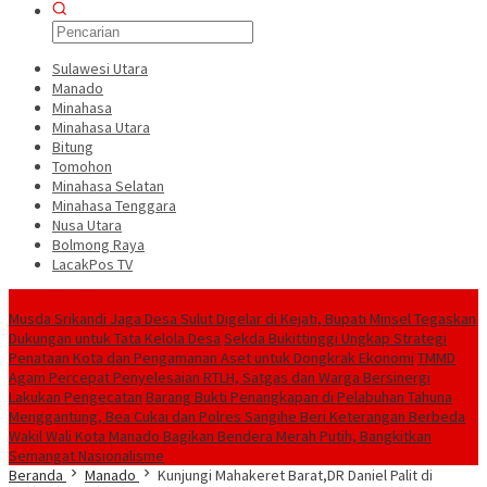
Sulawesi Utara
Manado
Minahasa
Minahasa Utara
Bitung
Tomohon
Minahasa Selatan
Minahasa Tenggara
Nusa Utara
Bolmong Raya
LacakPos TV
Konten Spesial
Musda Srikandi Jaga Desa Sulut Digelar di Kejati, Bupati Minsel Tegaskan
Dukungan untuk Tata Kelola Desa
Sekda Bukittinggi Ungkap Strategi
Penataan Kota dan Pengamanan Aset untuk Dongkrak Ekonomi
TMMD
Agam Percepat Penyelesaian RTLH, Satgas dan Warga Bersinergi
Lakukan Pengecatan
Barang Bukti Penangkapan di Pelabuhan Tahuna
Menggantung, Bea Cukai dan Polres Sangihe Beri Keterangan Berbeda
Wakil Wali Kota Manado Bagikan Bendera Merah Putih, Bangkitkan
Semangat Nasionalisme
Beranda
Manado
Kunjungi Mahakeret Barat,DR Daniel Palit di