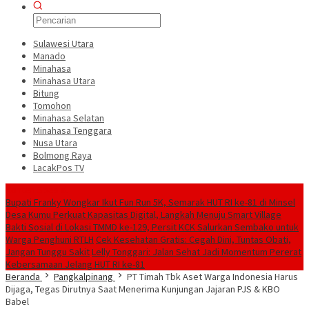
Sulawesi Utara
Manado
Minahasa
Minahasa Utara
Bitung
Tomohon
Minahasa Selatan
Minahasa Tenggara
Nusa Utara
Bolmong Raya
LacakPos TV
Konten Spesial
Bupati Franky Wongkar Ikut Fun Run 5K, Semarak HUT RI ke-81 di Minsel
Desa Kumu Perkuat Kapasitas Digital, Langkah Menuju Smart Village
Bakti Sosial di Lokasi TMMD ke-129, Persit KCK Salurkan Sembako untuk
Warga Penghuni RTLH
Cek Kesehatan Gratis: Cegah Dini, Tuntas Obati,
Jangan Tunggu Sakit
Lelly Tonggari: Jalan Sehat Jadi Momentum Pererat
Kebersamaan Jelang HUT RI ke-81
Beranda
Pangkalpinang
PT Timah Tbk Aset Warga Indonesia Harus
Dijaga, Tegas Dirutnya Saat Menerima Kunjungan Jajaran PJS & KBO
Babel