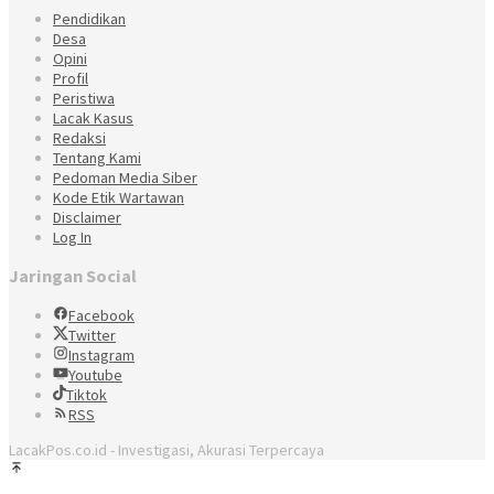
Pendidikan
Desa
Opini
Profil
Peristiwa
Lacak Kasus
Redaksi
Tentang Kami
Pedoman Media Siber
Kode Etik Wartawan
Disclaimer
Log In
Jaringan Social
Facebook
Twitter
Instagram
Youtube
Tiktok
RSS
LacakPos.co.id - Investigasi, Akurasi Terpercaya