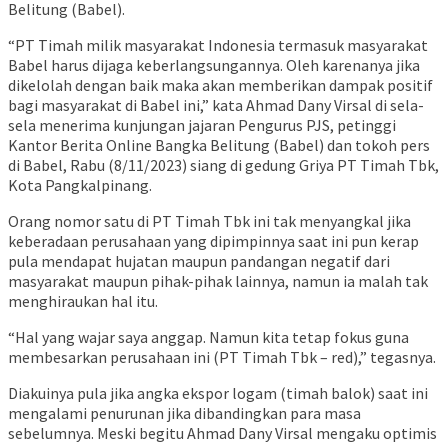
Belitung (Babel).
“PT Timah milik masyarakat Indonesia termasuk masyarakat
Babel harus dijaga keberlangsungannya. Oleh karenanya jika
dikelolah dengan baik maka akan memberikan dampak positif
bagi masyarakat di Babel ini,” kata Ahmad Dany Virsal di sela-
sela menerima kunjungan jajaran Pengurus PJS, petinggi
Kantor Berita Online Bangka Belitung (Babel) dan tokoh pers
di Babel, Rabu (8/11/2023) siang di gedung Griya PT Timah Tbk,
Kota Pangkalpinang.
Orang nomor satu di PT Timah Tbk ini tak menyangkal jika
keberadaan perusahaan yang dipimpinnya saat ini pun kerap
pula mendapat hujatan maupun pandangan negatif dari
masyarakat maupun pihak-pihak lainnya, namun ia malah tak
menghiraukan hal itu.
“Hal yang wajar saya anggap. Namun kita tetap fokus guna
membesarkan perusahaan ini (PT Timah Tbk – red),” tegasnya.
Diakuinya pula jika angka ekspor logam (timah balok) saat ini
mengalami penurunan jika dibandingkan para masa
sebelumnya. Meski begitu Ahmad Dany Virsal mengaku optimis