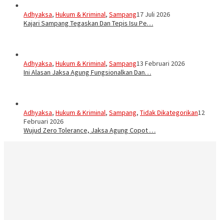
Adhyaksa
,
Hukum & Kriminal
,
Sampang
17 Juli 2026
Kajari Sampang Tegaskan Dan Tepis Isu Pe…
Adhyaksa
,
Hukum & Kriminal
,
Sampang
13 Februari 2026
Ini Alasan Jaksa Agung Fungsionalkan Dan…
Adhyaksa
,
Hukum & Kriminal
,
Sampang
,
Tidak Dikategorikan
12
Februari 2026
Wujud Zero Tolerance, Jaksa Agung Copot …