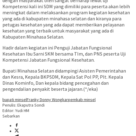
dengan masyarakat oleh sangat berharap lewat uji
Kompetensi kali ini SDM yang dimiliki para peserta akan lebih
meningkat dalam melaksankan program kegiatan kesehatan
yang ada di kabupaten minahasa selatan dan kiranya para
petugas kesehatan yang ada dapat memberikan pelayanan
kesehatan yang terbaik untuk masyarakat yang ada di
Kabupaten Minahasa Selatan.
Hadir dalam kegiatan ini Penguji Jabatan Fungsional
Kesehatan Ibu Sarni SKM bersama TIm, dan PNS peserta Uji
Kompetensi Jabatan Fungsional Kesehatan.
Bupati Minahasa Selatan didampingi Asisten Pemerintahan
dan Kesra, Kepala BKPSDM, Kepala Sat Pol PP, Plt. Kepala
Dinas Kominfo, Dan kepala bidang pencegahan dan
pengendalian penyakit beserta jajaran.(*/eka)
bupati minsel
Franky Donny Wongkar
pemkab minsel
Penulis: Ekaputra Sondi
Editor: Yudi HM
Sebarkan