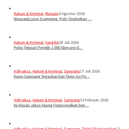
Hukum & Kriminal
,
Manado
4 Agustus 2026
Waspada Love Scamming, Polri Tingkatkan …
Hukum & Kriminal
,
Sangihe
28 Juli 2026
Polisi Telusuri Pemilik 2.900 Skincare D…
Adhyaksa
,
Hukum & Kriminal
,
Sampang
17 Juli 2026
Kajari Sampang Tegaskan Dan Tepis Isu Pe…
Adhyaksa
,
Hukum & Kriminal
,
Sampang
13 Februari 2026
Ini Alasan Jaksa Agung Fungsionalkan Dan…
Adhyaksa
,
Hukum & Kriminal
,
Sampang
,
Tidak Dikategorikan
12