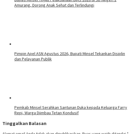
Amurang, Dorong Anak Sehat dan Terlindungi
Pimpin Apel ASN Agustus 2026, Bupati Minsel Tekankan Disiplin
dan Pelayanan Publik
Pemkab Minsel Serahkan Santunan Duka kepada Keluarga Farry
Repi, Warga Diimbau Tetap Kondusif
Tinggalkan Balasan
Alamat email Anda tidak akan dipublikasikan.
Ruas yang wajib ditandai
*