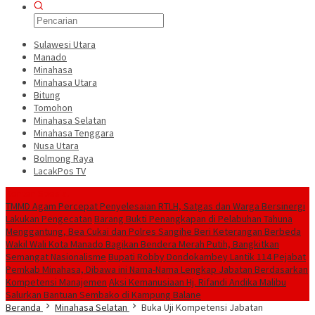
Sulawesi Utara
Manado
Minahasa
Minahasa Utara
Bitung
Tomohon
Minahasa Selatan
Minahasa Tenggara
Nusa Utara
Bolmong Raya
LacakPos TV
Konten Spesial
TMMD Agam Percepat Penyelesaian RTLH, Satgas dan Warga Bersinergi
Lakukan Pengecatan
Barang Bukti Penangkapan di Pelabuhan Tahuna
Menggantung, Bea Cukai dan Polres Sangihe Beri Keterangan Berbeda
Wakil Wali Kota Manado Bagikan Bendera Merah Putih, Bangkitkan
Semangat Nasionalisme
Bupati Robby Dondokambey Lantik 114 Pejabat
Pemkab Minahasa, Dibawa ini Nama-Nama Lengkap Jabatan Berdasarkan
Kompetensi Manajemen
‎Aksi Kemanusiaan Hj. Rifandi Andika Malibu
Salurkan Bantuan Sembako di Kampung Balane
Beranda
Minahasa Selatan
Buka Uji Kompetensi Jabatan