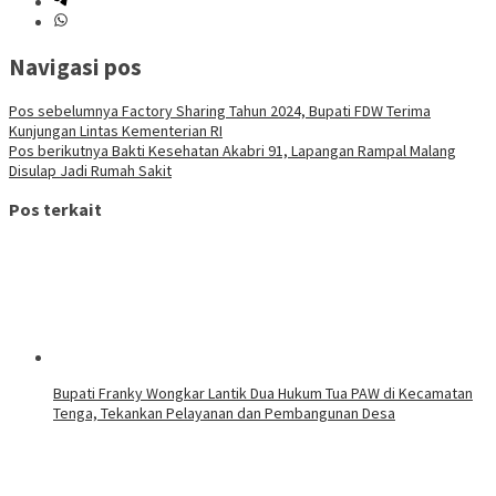
Navigasi pos
Pos sebelumnya
Factory Sharing Tahun 2024, Bupati FDW Terima
Kunjungan Lintas Kementerian RI
Pos berikutnya
Bakti Kesehatan Akabri 91, Lapangan Rampal Malang
Disulap Jadi Rumah Sakit
Pos terkait
Bupati Franky Wongkar Lantik Dua Hukum Tua PAW di Kecamatan
Tenga, Tekankan Pelayanan dan Pembangunan Desa