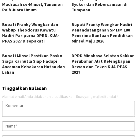
Madrasah se-Minsel, Tanamon
Syukur dan Kebersamaan di
Raih Juara Umum
Tumpaan
Bupati Franky Wongkar dan
Bupati Franky Wongkar Hadiri
Wabup Theodorus Kawatu
Penandatanganan SPTJM 180
Hadiri Paripurna DPRD, KUA-
Penerima Bantuan Pendidikan
PPAS 2027 Disepakati
Minsel Maju 2026
Bupati Minsel Pastikan Posko
DPRD Minahasa Selatan Sahkan
Siaga Karhutla Siap Hadapi
Perubahan Alat Kelengkapan
Ancaman Kebakaran Hutan dan
Dewan dan Teken KUA-PPAS
Lahan
2027
Tinggalkan Balasan
Alamat email Anda tidak akan dipublikasikan.
Ruas yang wajib ditandai
*