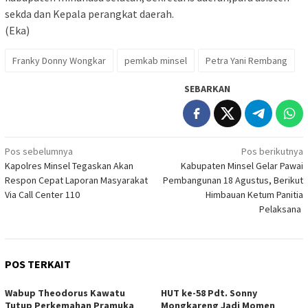
sekda dan Kepala perangkat daerah.
(Eka)
Franky Donny Wongkar
pemkab minsel
Petra Yani Rembang
SEBARKAN
Navigasi
Pos sebelumnya
Pos berikutnya
Kapolres Minsel Tegaskan Akan
Kabupaten Minsel Gelar Pawai
pos
Respon Cepat Laporan Masyarakat
Pembangunan 18 Agustus, Berikut
Via Call Center 110
Himbauan Ketum Panitia
Pelaksana
POS TERKAIT
Wabup Theodorus Kawatu
HUT ke-58 Pdt. Sonny
Tutup Perkemahan Pramuka
Mongkareng Jadi Momen