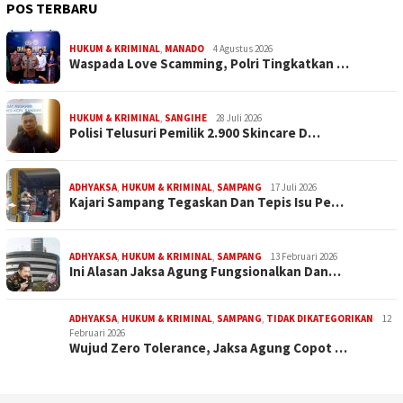
POS TERBARU
HUKUM & KRIMINAL
,
MANADO
4 Agustus 2026
Waspada Love Scamming, Polri Tingkatkan …
HUKUM & KRIMINAL
,
SANGIHE
28 Juli 2026
Polisi Telusuri Pemilik 2.900 Skincare D…
ADHYAKSA
,
HUKUM & KRIMINAL
,
SAMPANG
17 Juli 2026
Kajari Sampang Tegaskan Dan Tepis Isu Pe…
ADHYAKSA
,
HUKUM & KRIMINAL
,
SAMPANG
13 Februari 2026
Ini Alasan Jaksa Agung Fungsionalkan Dan…
ADHYAKSA
,
HUKUM & KRIMINAL
,
SAMPANG
,
TIDAK DIKATEGORIKAN
12
Februari 2026
Wujud Zero Tolerance, Jaksa Agung Copot …