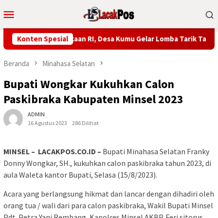
Loncat
Menu
ke
Mobile
konten
ke-81 Kemerdekaan RI, Desa Kumu Gelar Lomba Tarik Tambang da
Konten Spesial
Beranda
Minahasa Selatan
Bupati Wongkar Kukuhkan Calon
Paskibraka Kabupaten Minsel 2023
ADMIN
16 Agustus 2023
286 Dilihat
MINSEL – LACAKPOS.CO.ID –
Bupati Minahasa Selatan Franky
Donny Wongkar, SH., kukuhkan calon paskibraka tahun 2023, di
aula Waleta kantor Bupati, Selasa (15/8/2023).
Acara yang berlangsung hikmat dan lancar dengan dihadiri oleh
orang tua / wali dari para calon paskibraka, Wakil Bupati Minsel
Pdt. Petra Yani Rembang, Kapolres Minsel AKBP. Feri sitorus,