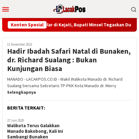
Loncat
Menu
ke
Mobile
konten
aga Desa Sulut Digelar di Kejati, Bupati Minsel Tegaskan Dukung
Konten Spesial
11 Desember 2022
Hadir Ibadah Safari Natal di Bunaken,
dr. Richard Sualang : Bukan
Kunjungan Biasa
MANADO - LACAKPOS.CO.ID - Wakil Walikota Manado dr. Richard
Sualang bersama Sekretaris TP-PKK Kota Manado dr. Merry
Selengkapnya
BERITA TERKAIT:
27 Juni 2020
Walikota Terus Galakkan
Manado Bakobong, Kali Ini
Sambangi Bunaken