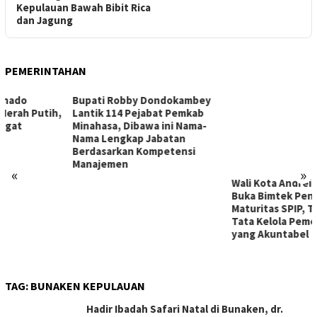
Kepulauan Bawah Bibit Rica
dan Jagung
PEMERINTAHAN
Bupati Robby Dondokambey
Lantik 114 Pejabat Pemkab
Minahasa, Dibawa ini Nama-
Nama Lengkap Jabatan
Berdasarkan Kompetensi
Manajemen
«
»
Wali Kota Andrei Angouw
Buka Bimtek Penilaian
Maturitas SPIP, Tekankan
Tata Kelola Pemerintahan
yang Akuntabel
TAG:
BUNAKEN KEPULAUAN
Hadir Ibadah Safari Natal di Bunaken, dr.