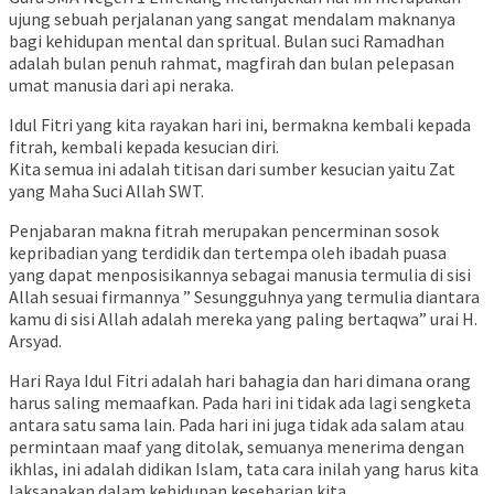
ujung sebuah perjalanan yang sangat mendalam maknanya
bagi kehidupan mental dan spritual. Bulan suci Ramadhan
adalah bulan penuh rahmat, magfirah dan bulan pelepasan
umat manusia dari api neraka.
Idul Fitri yang kita rayakan hari ini, bermakna kembali kepada
fitrah, kembali kepada kesucian diri.
Kita semua ini adalah titisan dari sumber kesucian yaitu Zat
yang Maha Suci Allah SWT.
Penjabaran makna fitrah merupakan pencerminan sosok
kepribadian yang terdidik dan tertempa oleh ibadah puasa
yang dapat menposisikannya sebagai manusia termulia di sisi
Allah sesuai firmannya ” Sesungguhnya yang termulia diantara
kamu di sisi Allah adalah mereka yang paling bertaqwa” urai H.
Arsyad.
Hari Raya Idul Fitri adalah hari bahagia dan hari dimana orang
harus saling memaafkan. Pada hari ini tidak ada lagi sengketa
antara satu sama lain. Pada hari ini juga tidak ada salam atau
permintaan maaf yang ditolak, semuanya menerima dengan
ikhlas, ini adalah didikan Islam, tata cara inilah yang harus kita
laksanakan dalam kehidupan keseharian kita