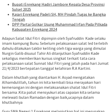
Bupati Enrekang Hadiri Jambore Kepala Desa Provinsi
Sulsel 2025
Kajari Enrekang Padeli SH, MH Pindah Tugas ke Bangka
Tengah
DPP Partai Golkar Usung Muhammad Irfan Pada Pilkada
Kabupaten Enrekang 2024
Adapun Salat Idul Fitri dipimpin oleh Syafruddin Kade selaku
imam kampung Bunu. Sebelum pelaksanaan salat Ied terlebih
dahulu dilakukan takbir keliling oleh tiga warga yang dimulai
Nurgin Galib disusul Tahir Ali dilanjutkan Syafruddin Kade
sekaligus memberikan kursus singkat terkait tata cara
pelaksanaan salat Sunnat Idul Fitri yang jatuh pada hari Jumat
21/4/2023 bertepatan tanggal kelahiran R.A Kartini.
Dalam khutbah yang diantarkan H. Asyad mengatakan
Alhamdulillah, tahun ini kita kembali bisa merayakan hari
kemenangan ini dengan melaksanakan shalat Idul Fitri
bersama .Kita patut mensyukuri atas capaian kita selama
melewati bulan Ramadan dengan baik,ucapnya dalam
khutbahnya
Guru SMA Negeri 1 Enrekang melanjutkan hal ini merupakan