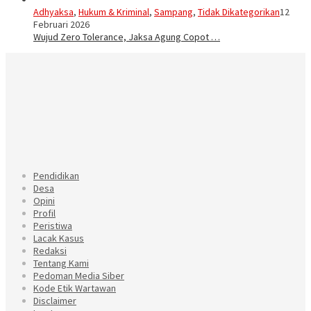
Adhyaksa
,
Hukum & Kriminal
,
Sampang
,
Tidak Dikategorikan
12
Februari 2026
Wujud Zero Tolerance, Jaksa Agung Copot …
Pendidikan
Desa
Opini
Profil
Peristiwa
Lacak Kasus
Redaksi
Tentang Kami
Pedoman Media Siber
Kode Etik Wartawan
Disclaimer