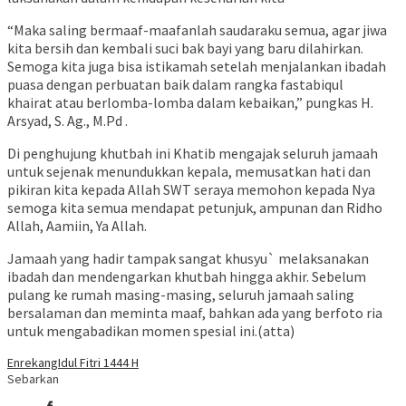
“Maka saling bermaaf-maafanlah saudaraku semua, agar jiwa
kita bersih dan kembali suci bak bayi yang baru dilahirkan.
Semoga kita juga bisa istikamah setelah menjalankan ibadah
puasa dengan perbuatan baik dalam rangka fastabiqul
khairat atau berlomba-lomba dalam kebaikan,” pungkas H.
Arsyad, S. Ag., M.Pd .
Di penghujung khutbah ini Khatib mengajak seluruh jamaah
untuk sejenak menundukkan kepala, memusatkan hati dan
pikiran kita kepada Allah SWT seraya memohon kepada Nya
semoga kita semua mendapat petunjuk, ampunan dan Ridho
Allah, Aamiin, Ya Allah.
Jamaah yang hadir tampak sangat khusyu` melaksanakan
ibadah dan mendengarkan khutbah hingga akhir. Sebelum
pulang ke rumah masing-masing, seluruh jamaah saling
bersalaman dan meminta maaf, bahkan ada yang berfoto ria
untuk mengabadikan momen spesial ini.(atta)
Enrekang
Idul Fitri 1444 H
Sebarkan