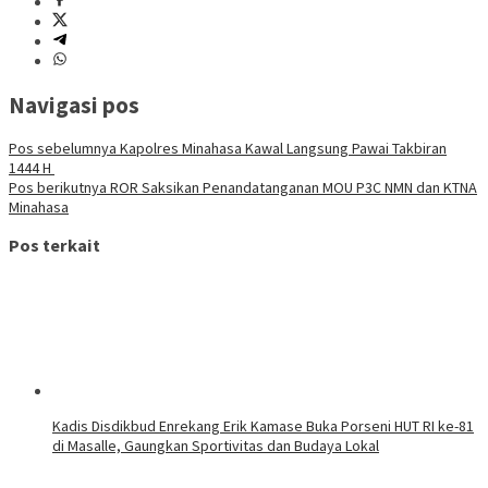
Navigasi pos
Pos sebelumnya
Kapolres Minahasa Kawal Langsung Pawai Takbiran
1444 H
Pos berikutnya
ROR Saksikan Penandatanganan MOU P3C NMN dan KTNA
Minahasa
Pos terkait
Kadis Disdikbud Enrekang Erik Kamase Buka Porseni HUT RI ke-81
di Masalle, Gaungkan Sportivitas dan Budaya Lokal