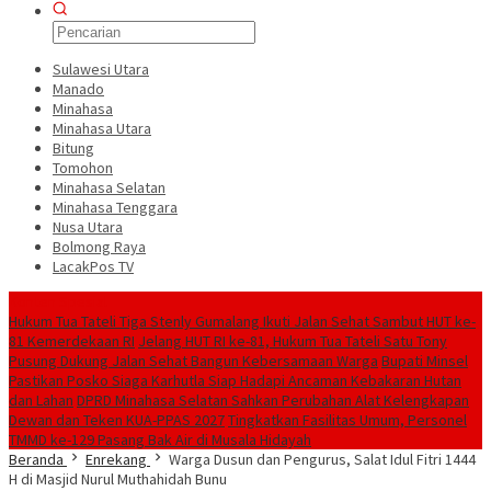
Sulawesi Utara
Manado
Minahasa
Minahasa Utara
Bitung
Tomohon
Minahasa Selatan
Minahasa Tenggara
Nusa Utara
Bolmong Raya
LacakPos TV
Konten Spesial
Hukum Tua Tateli Tiga Stenly Gumalang Ikuti Jalan Sehat Sambut HUT ke-
81 Kemerdekaan RI
Jelang HUT RI ke-81, Hukum Tua Tateli Satu Tony
Pusung Dukung Jalan Sehat Bangun Kebersamaan Warga
Bupati Minsel
Pastikan Posko Siaga Karhutla Siap Hadapi Ancaman Kebakaran Hutan
dan Lahan
DPRD Minahasa Selatan Sahkan Perubahan Alat Kelengkapan
Dewan dan Teken KUA-PPAS 2027
Tingkatkan Fasilitas Umum, Personel
TMMD ke-129 Pasang Bak Air di Musala Hidayah
Beranda
Enrekang
Warga Dusun dan Pengurus, Salat Idul Fitri 1444
H di Masjid Nurul Muthahidah Bunu